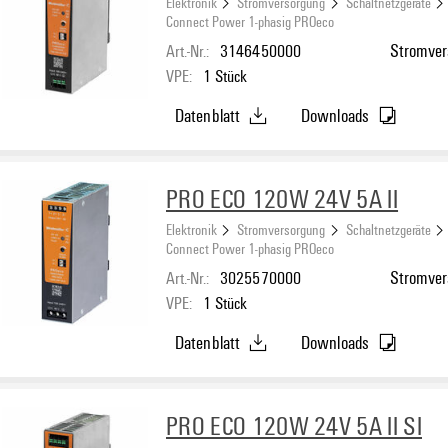
Elektronik
Stromversorgung
Schaltnetzgeräte
Connect Power 1-phasig PROeco
Art.-Nr.:
3146450000
Stromvers
VPE:
1
Stück
Datenblatt
Downloads
PRO ECO 120W 24V 5A II
Elektronik
Stromversorgung
Schaltnetzgeräte
Connect Power 1-phasig PROeco
Art.-Nr.:
3025570000
Stromvers
VPE:
1
Stück
Datenblatt
Downloads
PRO ECO 120W 24V 5A II SI