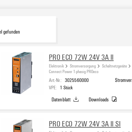
el gefunden
PRO ECO 72W 24V 3A II
Elektronik
Stromversorgung
Schaltnetzgeräte
Connect Power 1-phasig PROeco
Art.-Nr.:
3025560000
Stromvers
VPE:
1
Stück
Datenblatt
Downloads
PRO ECO 72W 24V 3A II SI