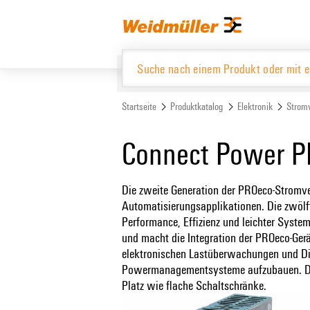
Zum
Zum
Inhalt
Navigationsmenü
springen
springen
Startseite
Produktkatalog
Elektronik
Strom
Produktkatalog
Connect Power 
Die zweite Generation der PROeco-Stromve
Automatisierungsapplikationen. Die zwölft
Performance, Effizienz und leichter Systemi
und macht die Integration der PROeco-Gerä
elektronischen Lastüberwachungen und Di
Powermanagementsysteme aufzubauen. Da
Platz wie flache Schaltschränke.