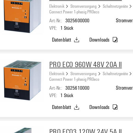
Elektronik
Stromversorgung
Schaltnetzgeräte
Connect Power 1-phasig PROeco
Art.-Nr.:
3025600000
Stromvers
VPE:
1
Stück
Datenblatt
Downloads
PRO ECO 960W 48V 20A II
Elektronik
Stromversorgung
Schaltnetzgeräte
Connect Power 1-phasig PROeco
Art.-Nr.:
3025610000
Stromvers
VPE:
1
Stück
Datenblatt
Downloads
PRO ECO3 120W 24V 5A II