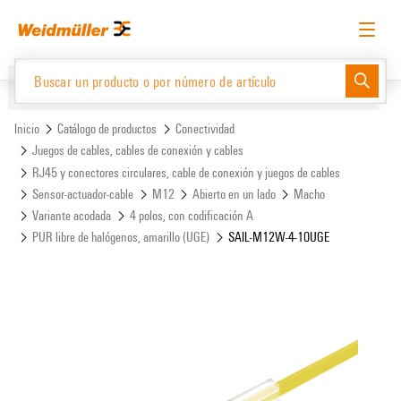
text.skipToContent
text.skipToNavigation
Español
Solicitud de acceso
Inicio de sesión
Website
Support Center
easyConnect
Inicio
Catálogo de productos
Conectividad
Juegos de cables, cables de conexión y cables
RJ45 y conectores circulares, cable de conexión y juegos de cables
Catálogo de productos
Sensor-actuador-cable
M12
Abierto en un lado
Macho
Variante acodada
4 polos, con codificación A
PUR libre de halógenos, amarillo (UGE)
SAIL-M12W-4-10UGE