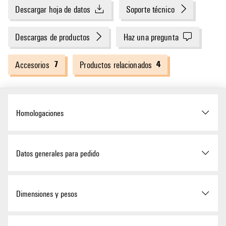
Descargar hoja de datos
Soporte técnico
Descargas de productos
Haz una pregunta
7
4
Accesorios
Productos relacionados
Homologaciones
Homologaciones
Datos generales para pedido
ROHS
Conformidad
Versión
Cable para sensores y
Dimensiones y pesos
actuadores, Abierto por un
lado, M12, Número de polos :
4, 10 m, macho, 90°,