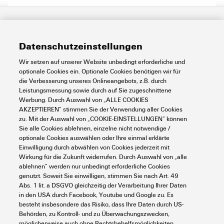
Verteilerboxen
Aufzugsschachtverdrahtung
Datenschutzeinstellungen
0
Artikel gefunden
Wir setzen auf unserer Website unbedingt erforderliche und
optionale Cookies ein. Optionale Cookies benötigen wir für
die Verbesserung unseres Onlineangebots, z.B. durch
Leistungsmessung sowie durch auf Sie zugeschnittene
Werbung. Durch Auswahl von „ALLE COOKIES
AKZEPTIEREN“ stimmen Sie der Verwendung aller Cookies
zu. Mit der Auswahl von „COOKIE-EINSTELLUNGEN“ können
Sie alle Cookies ablehnen, einzelne nicht notwendige /
optionale Cookies auswählen oder Ihre einmal erklärte
Einwilligung durch abwählen von Cookies jederzeit mit
Wirkung für die Zukunft widerrufen. Durch Auswahl von „alle
ablehnen“ werden nur unbedingt erforderliche Cookies
genutzt. Soweit Sie einwilligen, stimmen Sie nach Art. 49
Abs. 1 lit. a DSGVO gleichzeitig der Verarbeitung Ihrer Daten
in den USA durch Facebook, Youtube und Google zu. Es
besteht insbesondere das Risiko, dass Ihre Daten durch US-
Behörden, zu Kontroll- und zu Überwachungszwecken,
möglicherweise auch ohne Rechtsbehelfsmöglichkeiten,