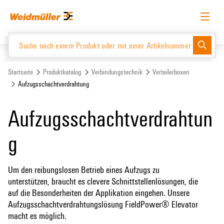
Zum
Zum
Inhalt
Navigationsmenü
springen
springen
Deutsch
Login anfordern
Anmelden
Website
Support Center
easyConnect
Startseite
Produktkatalog
Verbindungstechnik
Verteilerboxen
Aufzugsschachtverdrahtung
Produktkatalog
Aufzugsschachtverdrahtun
g
Um den reibungslosen Betrieb eines Aufzugs zu
unterstützen, braucht es clevere Schnittstellenlösungen, die
auf die Besonderheiten der Applikation eingehen. Unsere
Aufzugsschachtverdrahtungslösung FieldPower® Elevator
macht es möglich.