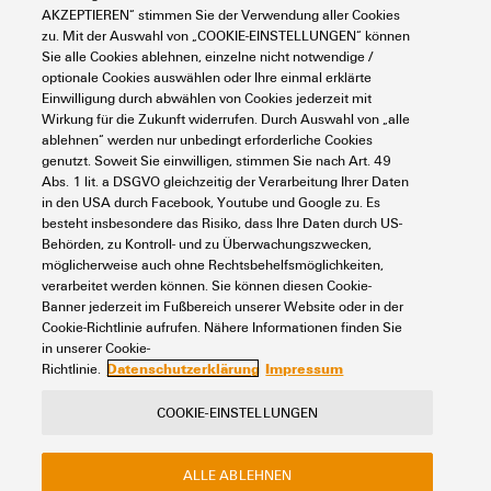
A4C 2.5 PE
AKZEPTIEREN“ stimmen Sie der Verwendung aller Cookies
Verbindungstechnik
Reihenklemmen
zu. Mit der Auswahl von „COOKIE-EINSTELLUNGEN“ können
Durchführung und Schutzleiterreihenklemmen
Sie alle Cookies ablehnen, einzelne nicht notwendige /
optionale Cookies auswählen oder Ihre einmal erklärte
Art.-Nr.:
1521540000
Einwilligung durch abwählen von Cookies jederzeit mit
VPE:
50
Stück
Wirkung für die Zukunft widerrufen. Durch Auswahl von „alle
Schutzleiter-Reihenklemme, PUSH IN, 2.5 mm², grün / gelb
ablehnen“ werden nur unbedingt erforderliche Cookies
genutzt. Soweit Sie einwilligen, stimmen Sie nach Art. 49
Datenblatt
Downloads
Abs. 1 lit. a DSGVO gleichzeitig der Verarbeitung Ihrer Daten
in den USA durch Facebook, Youtube und Google zu. Es
Produkt anfragen
besteht insbesondere das Risiko, dass Ihre Daten durch US-
Behörden, zu Kontroll- und zu Überwachungszwecken,
möglicherweise auch ohne Rechtsbehelfsmöglichkeiten,
verarbeitet werden können. Sie können diesen Cookie-
Banner jederzeit im Fußbereich unserer Website oder in der
1
2
3
Cookie-Richtlinie aufrufen. Nähere Informationen finden Sie
in unserer Cookie-
Datenschutzerklärung
Impressum
Richtlinie.
COOKIE-EINSTELLUNGEN
Kontakt
Über unseren eShop
Impressum
Datenschutz
ALLE ABLEHNEN
Weidmüller Unternehmenswebseite