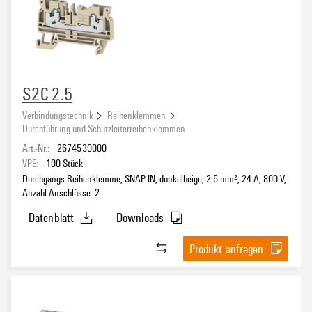
Produktart
S2C 2.5
Verbindungstechnik
Reihenklemmen
PE-Anschluss
Durchführung und Schutzleiterreihenklemmen
Ja
(150)
Art.-Nr.:
2674530000
Nein
(520)
VPE:
100
Stück
Durchgangs-Reihenklemme, SNAP IN, dunkelbeige, 2.5 mm², 24 A, 800 V,
Anzahl Anschlüsse: 2
Art der Verbindung
Datenblatt
Downloads
Bolzen
(42)
Produkt anfragen
PUSH IN
(389)
Schraube
(243)
SNAP IN
(170)
Anschlussrichtung
Sonstiger Anschluss
(13)