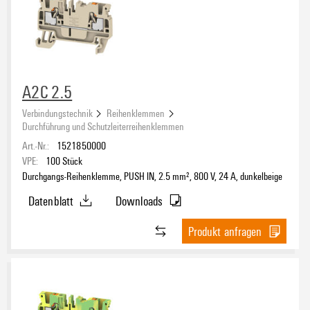
Schiene
Montageplatte
(49)
A2C 2.5
TS 32
(36)
Verbindungstechnik
Reihenklemmen
TS 35
(980)
Durchführung und Schutzleiterreihenklemmen
Art.-Nr.:
1521850000
VPE:
100
Stück
Polzahl
Durchgangs-Reihenklemme, PUSH IN, 2.5 mm², 800 V, 24 A, dunkelbeige
Datenblatt
Downloads
DC-Ready-Sortiment
Produkt anfragen
Ja
(554)