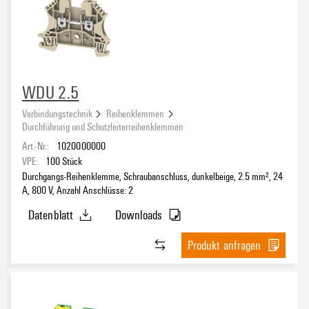
orange
(76)
Bemessungsspannung
rot
(41)
schwarz
(54)
schwarz/gelb
Bemessungsquerschnitt
(9)
violett
WDU 2.5
(18)
weiß
(38)
Verbindungstechnik
Reihenklemmen
Durchführung und Schutzleiterreihenklemmen
Anzahl Anschlüsse
Art.-Nr.:
1020000000
VPE:
100
Stück
1
(23)
Durchgangs-Reihenklemme, Schraubanschluss, dunkelbeige, 2.5 mm², 24
2
(374)
A, 800 V, Anzahl Anschlüsse: 2
3
(190)
Datenblatt
Downloads
4
(340)
Anzahl der Etagen
5
(3)
Produkt anfragen
1
(806)
6
(72)
2
(197)
7
(7)
3
(45)
8
(21)