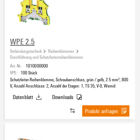
4
(6)
10
(2)
≥ 11
(21)
Anzahl der Potentiale
1
(813)
WPE 2.5
2
(120)
Verbindungstechnik
Reihenklemmen
3
(26)
Durchführung und Schutzleiterreihenklemmen
4
(12)
Art.-Nr.:
1010000000
Klemmbereich, min.
5
(4)
VPE:
100
Stück
≥ 6
(23)
Schutzleiter-Reihenklemme, Schraubanschluss, grün / gelb, 2.5 mm², 800
V, Anzahl Anschlüsse: 2, Anzahl der Etagen: 1, TS 35, V-0, Wemid
Klemmbereich, max.
Datenblatt
Downloads
Leiteranschlussquerschnitt AWG, min.
Produkt anfragen
Leiteranschlussquerschnitt AWG, max.