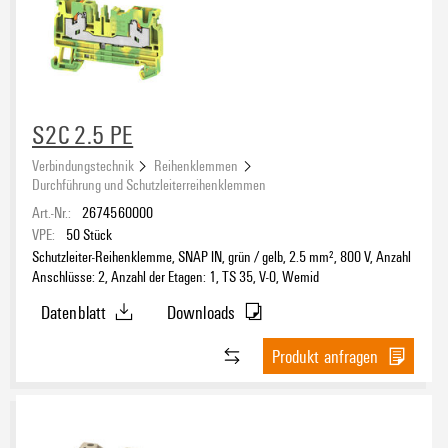
oben
(577)
Zugfeder
(197)
schräg
(67)
seitlich
(402)
S2C 2.5 PE
Integrierte Beschriftungsfläche vorhanden
Ja
Verbindungstechnik
Reihenklemmen
(118)
Durchführung und Schutzleiterreihenklemmen
Art.-Nr.:
2674560000
Farbe
VPE:
50
Stück
Schutzleiter-Reihenklemme, SNAP IN, grün / gelb, 2.5 mm², 800 V, Anzahl
beige
(326)
Anschlüsse: 2, Anzahl der Etagen: 1, TS 35, V-0, Wemid
blau
(179)
Datenblatt
Downloads
braun
(34)
gelb
(86)
Produkt anfragen
Nennstrom
grau
(37)
grün
(31)
grün/gelb
(129)