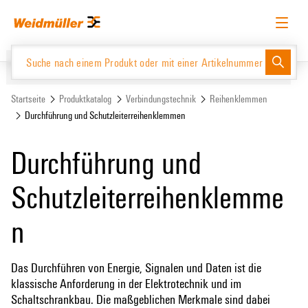
Zum
Zum
Inhalt
Navigationsmenü
springen
springen
Deutsch
Login anfordern
Anmelden
Website
Support Center
easyConnect
Startseite
Produktkatalog
Verbindungstechnik
Reihenklemmen
Durchführung und Schutzleiterreihenklemmen
Produktkatalog
Durchführung und
Schutzleiterreihenklemme
n
Das Durchführen von Energie, Signalen und Daten ist die
klassische Anforderung in der Elektrotechnik und im
Schaltschrankbau. Die maßgeblichen Merkmale sind dabei