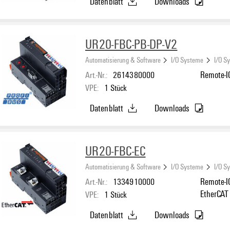
Datenblatt
Downloads
UR20-FBC-PB-DP-V2
Automatisierung & Software
I/O Systeme
I/O S
Art.-Nr.:
2614380000
Remote-I
VPE:
1
Stück
Datenblatt
Downloads
UR20-FBC-EC
Automatisierung & Software
I/O Systeme
I/O S
Art.-Nr.:
1334910000
Remote-IO
EtherCAT
VPE:
1
Stück
Datenblatt
Downloads