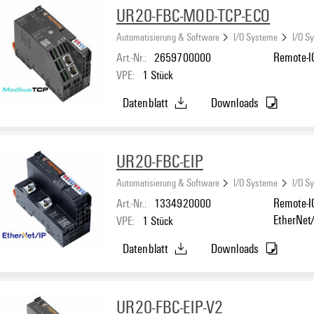
UR20-FBC-MOD-TCP-ECO
Automatisierung & Software
I/O Systeme
I/O S
Art.-Nr.:
2659700000
Remote-I
VPE:
1
Stück
Datenblatt
Downloads
UR20-FBC-EIP
Automatisierung & Software
I/O Systeme
I/O S
Art.-Nr.:
1334920000
Remote-IO
EtherNet
VPE:
1
Stück
Datenblatt
Downloads
UR20-FBC-EIP-V2