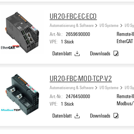
UR20-FBC-EC-ECO
Automatisierung & Software
I/O Systeme
I/O S
Art.-Nr.:
2659690000
Remote-IO
EtherCAT
VPE:
1
Stück
Datenblatt
Downloads
UR20-FBC-MOD-TCP-V2
Automatisierung & Software
I/O Systeme
I/O S
Art.-Nr.:
2476450000
Remote-IO
Modbus/
VPE:
1
Stück
Datenblatt
Downloads