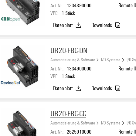
Art.-Nr.:
1334890000
Remote-IO
VPE:
1
Stück
Datenblatt
Downloads
UR20-FBC-DN
Automatisierung & Software
I/O Systeme
I/O S
Art.-Nr.:
1334900000
Remote-IO
VPE:
1
Stück
Datenblatt
Downloads
UR20-FBC-CC
Automatisierung & Software
I/O Systeme
I/O S
Art.-Nr.:
2625010000
Remote-IO