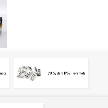
emote
I/O System IP67 - u-remote