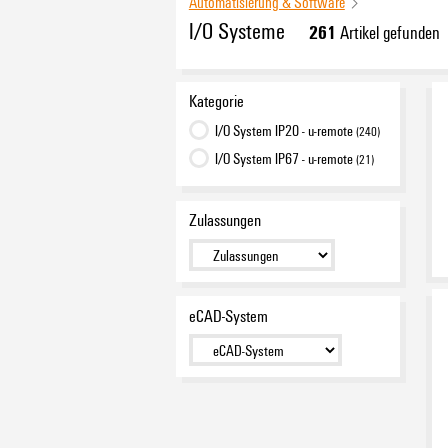
Automatisierung & Software
I/O Systeme
261
Artikel gefunden
Kategorie
I/O System IP20 - u-remote
(240)
I/O System IP67 - u-remote
(21)
Zulassungen
eCAD-System