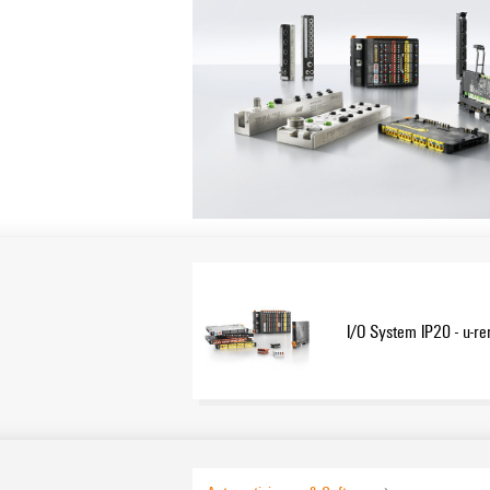
I/O System IP20 - u-r