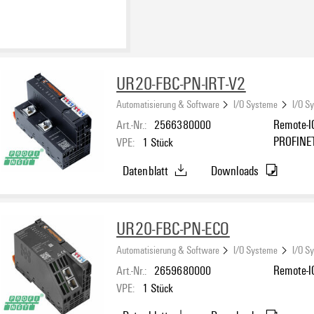
UR20-FBC-PN-IRT-V2
Automatisierung & Software
I/O Systeme
I/O S
Art.-Nr.:
2566380000
Remote-IO
PROFINE
VPE:
1
Stück
Datenblatt
Downloads
UR20-FBC-PN-ECO
Automatisierung & Software
I/O Systeme
I/O S
Art.-Nr.:
2659680000
Remote-I
VPE:
1
Stück