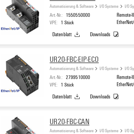
Automatisierung & Software
I/O Systeme
I/O S
Art.-Nr.:
1550550000
Remote-IO
EtherNet
VPE:
1
Stück
Datenblatt
Downloads
UR20-FBC-EIP-ECO
Automatisierung & Software
I/O Systeme
I/O S
Art.-Nr.:
2799510000
Remote-IO
EtherNet
VPE:
1
Stück
Datenblatt
Downloads
UR20-FBC-CAN
Automatisierung & Software
I/O Systeme
I/O S