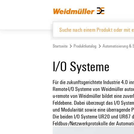
Zum
Zum
Inhalt
Navigationsmenü
springen
springen
Startseite
Produktkatalog
Automatisierung & 
Produktkatalog
I/O Systeme
Für die zukunftsgerichtete Industrie 4.0 i
Remote-I/O Systeme von Weidmüller autom
u-remote von Weidmüller bildet eine zuverl
Feldebene. Dabei überzeugt das I/O System
und Modularität sowie eine überragende 
Die beiden I/O Systeme UR20 und UR67 de
Feldbus-/Netzwerkprotokolle der Automati