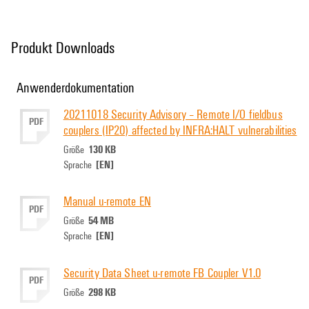
Produkt Downloads
Anwenderdokumentation
20211018 Security Advisory – Remote I/O fieldbus
PDF
couplers (IP20) affected by INFRA:HALT vulnerabilities
130 KB
Größe
[EN]
Sprache
Manual u-remote EN
PDF
54 MB
Größe
[EN]
Sprache
Security Data Sheet u-remote FB Coupler V1.0
PDF
298 KB
Größe