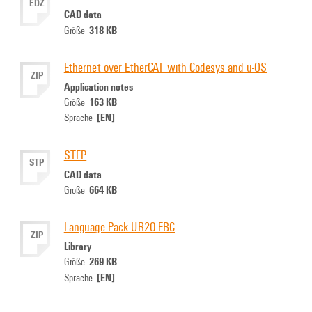
EDZ
CAD data
318 KB
Größe
Ethernet over EtherCAT with Codesys and u-OS
ZIP
Application notes
163 KB
Größe
[EN]
Sprache
STEP
STP
CAD data
664 KB
Größe
Language Pack UR20 FBC
ZIP
Library
269 KB
Größe
[EN]
Sprache