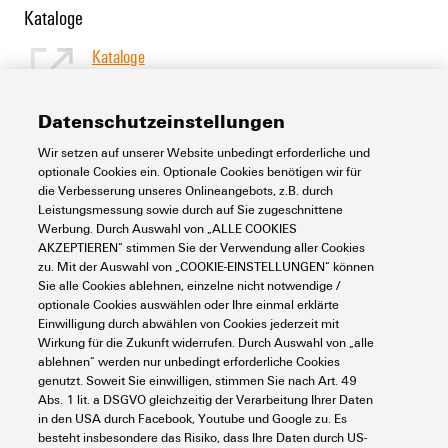
Kataloge
Kataloge
[EN]
Sprache
Datenschutzeinstellungen
Wir setzen auf unserer Website unbedingt erforderliche und
Support Center
optionale Cookies ein. Optionale Cookies benötigen wir für
die Verbesserung unseres Onlineangebots, z.B. durch
Leistungsmessung sowie durch auf Sie zugeschnittene
Support Center
Werbung. Durch Auswahl von „ALLE COOKIES
Suchen Sie regelmäßig nach Downloads?
AKZEPTIEREN“ stimmen Sie der Verwendung aller Cookies
Besuchen Sie unser Support Center!
zu. Mit der Auswahl von „COOKIE-EINSTELLUNGEN“ können
Leistungsstarke Suche - Dank einer optimierten Suchfunktion
Sie alle Cookies ablehnen, einzelne nicht notwendige /
finden Sie Ihre Antwort noch schneller in unserem Support
optionale Cookies auswählen oder Ihre einmal erklärte
Center
Einwilligung durch abwählen von Cookies jederzeit mit
Wirkung für die Zukunft widerrufen. Durch Auswahl von „alle
Mehrere Dateien auf einmal herunterladen. Verwenden Sie die
ablehnen“ werden nur unbedingt erforderliche Cookies
Schnellspur, um z. B. mehrere Step-Dateien auf einmal
herunterzuladen
genutzt. Soweit Sie einwilligen, stimmen Sie nach Art. 49
Abs. 1 lit. a DSGVO gleichzeitig der Verarbeitung Ihrer Daten
Markieren Sie bevorzugte Produkte und Dokumente, sehen Sie
in den USA durch Facebook, Youtube und Google zu. Es
sich Anwendungshinweise, Video-Tutorials und FAQs an,
besteht insbesondere das Risiko, dass Ihre Daten durch US-
erstellen Sie Serviceanfragen, ...