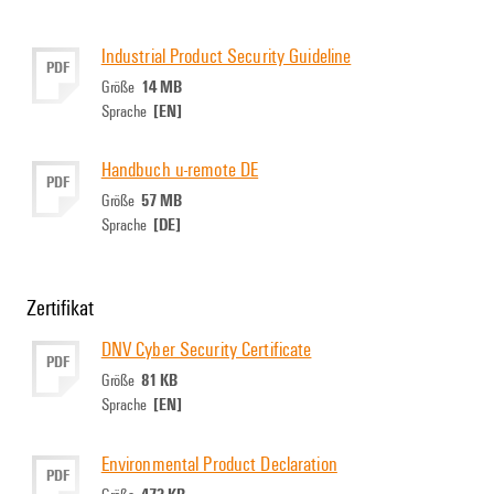
Industrial Product Security Guideline
PDF
14 MB
Größe
[EN]
Sprache
Handbuch u-remote DE
PDF
57 MB
Größe
[DE]
Sprache
Zertifikat
DNV Cyber Security Certificate
PDF
81 KB
Größe
[EN]
Sprache
Environmental Product Declaration
PDF
473 KB
Größe