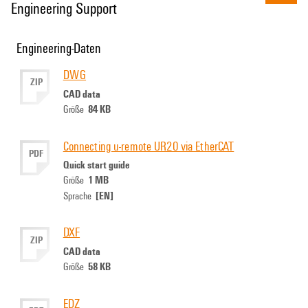
Engineering Support
Engineering-Daten
DWG
ZIP
CAD data
84 KB
Größe
Connecting u-remote UR20 via EtherCAT
PDF
Quick start guide
1 MB
Größe
[EN]
Sprache
DXF
ZIP
CAD data
58 KB
Größe
EDZ