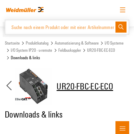
Zum
Zum
Inhalt
Navigationsmenü
springen
springen
Deutsch
Login anfordern
Anmelden
Website
Support Center
easyConnect
Startseite
Produktkatalog
Automatisierung & Software
I/O Systeme
I/O System IP20 - u-remote
Feldbuskoppler
UR20-FBC-EC-ECO
Downloads & links
Produktkatalog
UR20-FBC-EC-ECO
Downloads & links