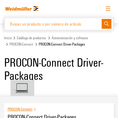
text.skipToContent
text.skipToNavigation
Español
Solicitud de acceso
Inicio de sesión
Website
Support Center
easyConnect
Inicio
Catálogo de productos
Automatización y software
PROCON-Connect
PROCON-Connect Driver-Packages
Catálogo de productos
PROCON-Connect Driver-
Packages
PROCON-Connect
PROCON-Connect Driver-Packages