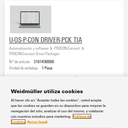
U-OS-P-CON DRIVER-PCK TIA
Automatización y software
PROCON-Connect
PROCON-Connect Driver-Packages
N.º de artículo:
3161490000
Unidad de embalaje:
1
Pieza
Hoja de datos
Descargas
Weidmüller utiliza cookies
Añadir a la consulta
Al hacer clic en “Aceptar todas las cookies”, usted acepta
que las cookies se guarden en su dispositivo para mejorar la
navegación del sitio, analizar el uso del mismo, y colaborar
Política de
con nuestros estudios para marketing.
Cookies
Aviso legal
Contacto
Acerca de nuestra eShop