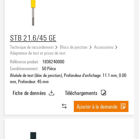
Type de raccordement
Autre raccordement
(159)
PUSH IN
(110)
Ressort
(35)
STB 21.6/45 GE
SNAP IN
(22)
Sens de raccordement
Vis
(66)
Technique de raccordement
Blocs de jonction
Accessoires
en biais
Adaptateur de test et prises de test
(2)
en haut
Référence produit:
1936240000
(288)
Conditionnement:
50
Pièce
latéralement
(27)
Alvéole de test (bloc de jonction), Profondeur d'enfichage: 11.1 mm, 0.00
mm, Profondeur: 45 mm
Marquage de zone intégré disponible
Fiche de données
Téléchargements
Oui
(2)
Ajouter à la demande
Couleur
argent
(50)
autres
(5)