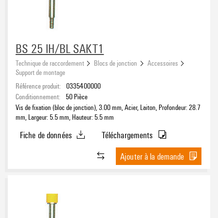
Section de raccordement du conducteur, AWG, max.
BS 25 IH/BL SAKT1
Technique de raccordement
Blocs de jonction
Accessoires
Support de montage
Fusible
Référence produit:
0335400000
5 x 20 mm
(33)
Conditionnement:
50
Pièce
Vis de fixation (bloc de jonction), 3.00 mm, Acier, Laiton, Profondeur: 28.7
5 x 25 mm
(9)
mm, Largeur: 5.5 mm, Hauteur: 5.5 mm
6,3 x 32 mm (¼ x 1 ¼)
(8)
Fiche de données
Téléchargements
Fusible automobile / ETA
(10)
Rail profilé
Neozed
(8)
Ajouter à la demande
Barrette de liaison
(6)
Plaque de montage
(1)
TS 15
(4)
TS 32
(9)
Nombre de pôles