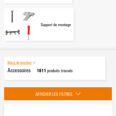
Support de montage
Blocs de jonction
Accessoires
1611
produits trouvés
Catégorie
AFFICHER LES FILTRES
Equerre de blocage
(42)
Connexions transversales
(446)
Flasques de fermeture et plaques de séparation
(416)