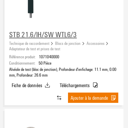
beige
(524)
blanc
(32)
Courant nominal
bleu
(181)
brun
STB 21.6/IH/SW WTL6/3
(5)
gris
(201)
Technique de raccordement
Blocs de jonction
Accessoires
jaune
(144)
Adaptateur de test et prises de test
Tension nominale
noir
(184)
Référence produit:
1071040000
Conditionnement:
50
Pièce
orange
(152)
Alvéole de test (bloc de jonction), Profondeur d'enfichage: 11.1 mm, 0.00
rouge
Section nominale
(67)
mm, Profondeur: 26.6 mm
transparent
(6)
Fiche de données
Téléchargements
vert
(52)
vert/jaune
(7)
Ajouter à la demande
Nombre de raccordements
violet
(4)
1
(132)
2
(24)
3
(19)