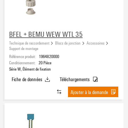
4
(17)
Nombre d'étages
5
(20)
1
(309)
6
(14)
7
(13)
BFEL + BEMU WEW WTL 35
8
(13)
Nombre de polarités
Technique de raccordement
Blocs de jonction
Accessoires
9
(12)
Support de montage
1
(152)
10
(17)
Référence produit:
1964820000
2
(13)
Conditionnement:
20
Pièce
≥ 11
(35)
3
(20)
Série W, Élément de fixation
4
(17)
Fiche de données
Téléchargements
Plage de serrage, min.
5
(27)
≥ 6
(96)
Ajouter à la demande
Plage de serrage, max.
Section de raccordement du conducteur, AWG, min.