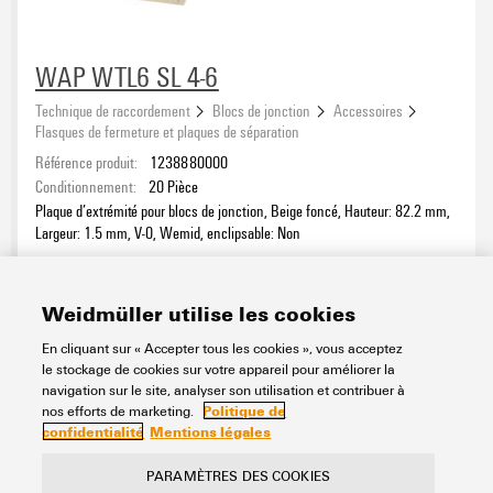
WAP WTL6 SL 4-6
Technique de raccordement
Blocs de jonction
Accessoires
Flasques de fermeture et plaques de séparation
Référence produit:
1238880000
Conditionnement:
20
Pièce
Plaque d’extrémité pour blocs de jonction, Beige foncé, Hauteur: 82.2 mm,
Largeur: 1.5 mm, V-0, Wemid, enclipsable: Non
Fiche de données
Téléchargements
Weidmüller utilise les cookies
Ajouter à la demande
En cliquant sur « Accepter tous les cookies », vous acceptez
le stockage de cookies sur votre appareil pour améliorer la
navigation sur le site, analyser son utilisation et contribuer à
1
2
3
Politique de
nos efforts de marketing.
confidentialité
Mentions légales
PARAMÈTRES DES COOKIES