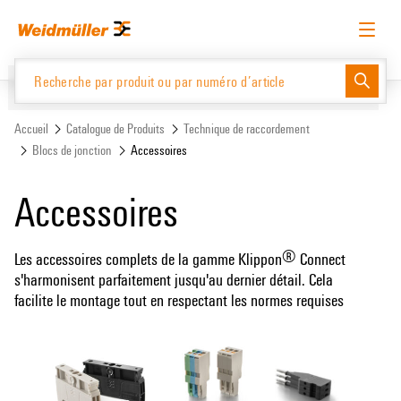
text.skipToContent
text.skipToNavigation
Français
Demander une connexion
Se connecter
Accueil
Catalogue de Produits
Technique de raccordement
Blocs de jonction
Accessoires
Website
Support Center
easyConnect
Accessoires
Catalogue de Produits
®
Les accessoires complets de la gamme Klippon
Connect
s'harmonisent parfaitement jusqu'au dernier détail. Cela
facilite le montage tout en respectant les normes requises