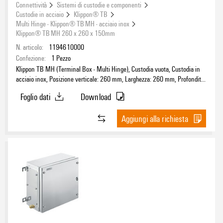
Connettività
Sistemi di custodie e componenti
Custodie in acciaio
Klippon® TB
Multi Hinge - Klippon® TB MH - acciaio inox
Klippon® TB MH 260 x 260 x 150mm
N. articolo:
1194610000
Confezione:
1
Pezzo
Klippon TB MH (Terminal Box - Multi Hinge), Custodia vuota, Custodia in
acciaio inox, Posizione verticale: 260 mm, Larghezza: 260 mm, Profondità:
150 mm, Piastre flangiate: sotto, Materiale di base: acciaio inossidabile
Foglio dati
Download
1.4404 (316L), lucidatura elettrochimica, argento
Aggiungi alla richiesta