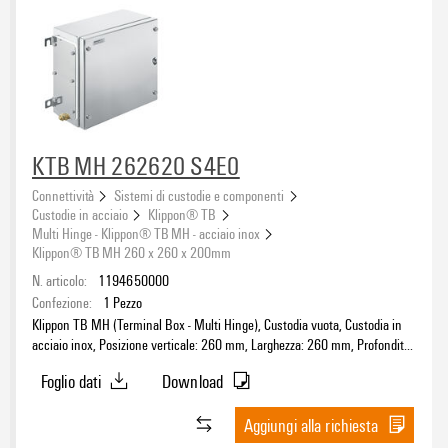
KTB MH 262620 S4E0
Connettività
Sistemi di custodie e componenti
Custodie in acciaio
Klippon® TB
Multi Hinge - Klippon® TB MH - acciaio inox
Klippon® TB MH 260 x 260 x 200mm
N. articolo:
1194650000
Confezione:
1
Pezzo
Klippon TB MH (Terminal Box - Multi Hinge), Custodia vuota, Custodia in
acciaio inox, Posizione verticale: 260 mm, Larghezza: 260 mm, Profondità:
200 mm, Materiale di base: acciaio inossidabile 1.4404 (316L), lucidatura
Foglio dati
Download
elettrochimica, argento
Aggiungi alla richiesta