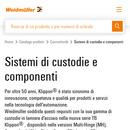
text.skipToContent
text.skipToNavigation
Italiano
Richiedere l’accesso
Accesso
Website
Support Center
easyConnect
Home
Catalogo prodotti
Connettività
Sistemi di custodie e componenti
Sistemi di custodie e
Catalogo prodotti
componenti
®
Per oltre 50 anni, Klippon
è stato sinonimo di
innovazione, competenza e qualità per prodotti e servizi
nella tecnologia dell'automazione.
Weidmüller soddisfa questi requisiti con la sua gamma di
custodie in lamiera d'acciaio nella nuova serie TB
®
Klippon
, disponibili nelle versioni Multi-Hinge (MH),