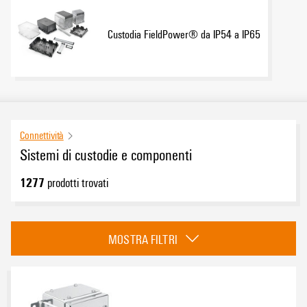
Custodia FieldPower® da IP54 a IP65
Connettività
Sistemi di custodie e componenti
1277
prodotti trovati
Categoria
MOSTRA FILTRI
Custodie in acciaio
(832)
Custodie in alluminio
(195)
Custodie in plastica
(193)
Custodia FieldPower® da IP54 a IP65
(57)