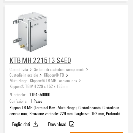
IP20
(15)
Grado di protezione (UL)
IP54
(4)
IP65
(27)
Type 1
(11)
IP65 con custodia corrispondente
(5)
Type 12
(523)
IP66
(658)
Type 3
(523)
IP67
(447)
Type 4
(153)
IP68
(82)
Condizioni di omologazione
Type 4X
(674)
KTB MH 221513 S4E0
ATEX
(462)
Connettività
Sistemi di custodie e componenti
CCC
(392)
Custodie in acciaio
Klippon® TB
CCoE
(327)
Multi Hinge - Klippon® TB MH - acciaio inox
Klippon® TB MH 229 x 152 x 133mm
CE
(6)
Norme
N. articolo:
1194550000
cULus
(518)
Confezione:
1
Pezzo
DNV
(485)
A norma DIN EN 60715
(2)
Klippon TB MH (Terminal Box - Multi Hinge), Custodia vuota, Custodia in
GL
(32)
DIN 4102-12
acciaio inox, Posizione verticale: 229 mm, Larghezza: 152 mm, Profondità:
(25)
133 mm, Materiale di base: acciaio inossidabile 1.4404 (316L), lucidatura
IECEX
(462)
DIN EN 15085-2
(384)
Foglio dati
Download
elettrochimica, argento
INMETRO
(462)
DIN EN 45545-2
(6)