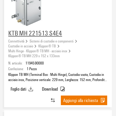
Approvazioni
KTB MH 221513 S4E4
Sistema eCAD
Connettività
Sistemi di custodie e componenti
Custodie in acciaio
Klippon® TB
Multi Hinge - Klippon® TB MH - acciaio inox
Klippon® TB MH 229 x 152 x 133mm
N. articolo:
1194590000
Tipo di prodotto
Confezione:
1
Pezzo
Klippon TB MH (Terminal Box - Multi Hinge), Custodia vuota, Custodia in
acciaio inox, Posizione verticale: 229 mm, Larghezza: 152 mm, Profondità:
133 mm, Piastre flangiate: sotto, sopra, sinistra, destra, Materiale di base:
Materiale di base
Foglio dati
Download
acciaio inossidabile 1.4404 (316L), lucidatura elettrochimica, argento
Aggiungi alla richiesta
Posizione verticale