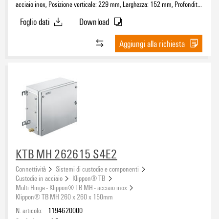
acciaio inox, Posizione verticale: 229 mm, Larghezza: 152 mm, Profondità:
133 mm, Piastre flangiate: sotto, sopra, Materiale di base: acciaio
Foglio dati
Download
inossidabile 1.4404 (316L), lucidatura elettrochimica, argento
Aggiungi alla richiesta
KTB MH 262615 S4E2
Connettività
Sistemi di custodie e componenti
Custodie in acciaio
Klippon® TB
Multi Hinge - Klippon® TB MH - acciaio inox
Klippon® TB MH 260 x 260 x 150mm
N. articolo:
1194620000