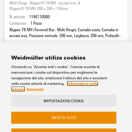
Multi Hinge - Klippon® TB MH - acciaio inox
Klippon® TB MH 306 x 306 x 150mm
N. articolo:
1194710000
Confezione:
1
Pezzo
Klippon TB MH (Terminal Box - Multi Hinge), Custodia vuota, Custodia in
acciaio inox, Posizione verticale: 306 mm, Larghezza: 306 mm, Profondità:
150 mm, Piastre flangiate: sotto, Materiale di base: acciaio inossidabile
Foglio dati
Download
1.4404 (316L), lucidatura elettrochimica, argento
Weidmüller utiliza cookies
Aggiungi alla richiesta
Cliccando su “Accetta tutti i cookie”, l'utente accetta di
memorizzare i cookie sul dispositivo per migliorare la
navigazione del sito, analizzare l'utilizzo del sito e assistere
1
2
3
Informativa sulla
nelle nostre attività di marketing.
privacy
Impronta
IMPOSTAZIONI COOKIE
Contatto
Il nostro eShop
Impressum
RIFIUTA TUTTI
Privacy
Sito web aziendale Weidmuller
FAQ - Domande frequenti