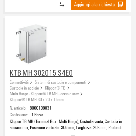
Aggiungi alla richiesta
KTB MH 302015 S4E0
Connettività
Sistemi di custodie e componenti
Custodie in acciaio
Klippon® TB
Multi Hinge - Klippon® TB MH - acciaio inox
Klippon® TB MH 30 x 20 x 15mm
N. articolo:
8000108831
Confezione:
1
Pezzo
Klippon TB MH (Terminal Box - Multi Hinge), Custodia vuota, Custodia in
acciaio inox, Posizione verticale: 306 mm, Larghezza: 203 mm, Profondità:
150 mm, Materiale di base: acciaio inossidabile 1.4404 (316L), lucidatura