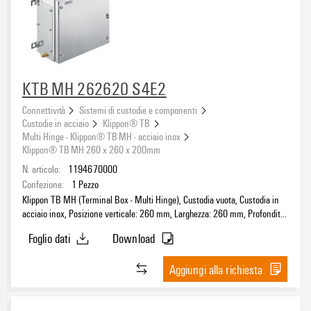
KTB MH 262620 S4E2
Connettività
Sistemi di custodie e componenti
Custodie in acciaio
Klippon® TB
Multi Hinge - Klippon® TB MH - acciaio inox
Klippon® TB MH 260 x 260 x 200mm
N. articolo:
1194670000
Confezione:
1
Pezzo
Klippon TB MH (Terminal Box - Multi Hinge), Custodia vuota, Custodia in
acciaio inox, Posizione verticale: 260 mm, Larghezza: 260 mm, Profondità:
200 mm, Piastre flangiate: sotto, sopra, Materiale di base: acciaio
Foglio dati
Download
inossidabile 1.4404 (316L), lucidatura elettrochimica, argento
Aggiungi alla richiesta