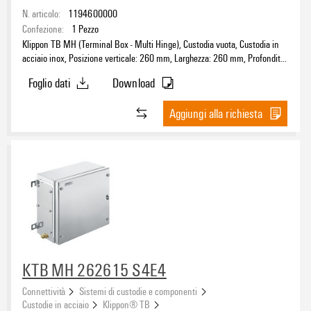
N. articolo:
1194600000
Confezione:
1
Pezzo
Klippon TB MH (Terminal Box - Multi Hinge), Custodia vuota, Custodia in
acciaio inox, Posizione verticale: 260 mm, Larghezza: 260 mm, Profondità:
150 mm, Materiale di base: acciaio inossidabile 1.4404 (316L), lucidatura
Foglio dati
Download
elettrochimica, argento
Aggiungi alla richiesta
KTB MH 262615 S4E4
Connettività
Sistemi di custodie e componenti
Custodie in acciaio
Klippon® TB