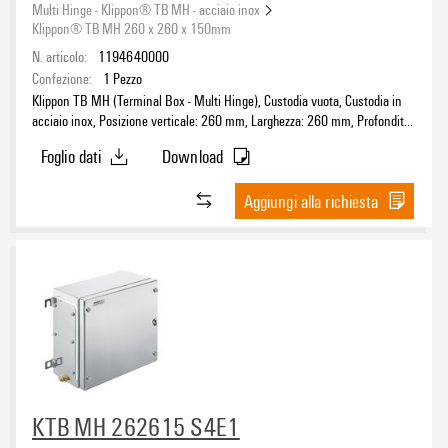
Multi Hinge - Klippon® TB MH - acciaio inox
Klippon® TB MH 260 x 260 x 150mm
N. articolo:
1194640000
Confezione:
1
Pezzo
Klippon TB MH (Terminal Box - Multi Hinge), Custodia vuota, Custodia in
acciaio inox, Posizione verticale: 260 mm, Larghezza: 260 mm, Profondità:
150 mm, Piastre flangiate: sotto, sopra, sinistra, destra, Materiale di base:
Foglio dati
Download
acciaio inossidabile 1.4404 (316L), lucidatura elettrochimica, argento
Aggiungi alla richiesta
KTB MH 262615 S4E1