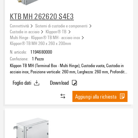
KTB MH 262620 S4E3
Connettività
Sistemi di custodie e componenti
Custodie in acciaio
Klippon® TB
Multi Hinge - Klippon® TB MH - acciaio inox
Klippon® TB MH 260 x 260 x 200mm
N. articolo:
1194680000
Confezione:
1
Pezzo
Klippon TB MH (Terminal Box - Multi Hinge), Custodia vuota, Custodia in
acciaio inox, Posizione verticale: 260 mm, Larghezza: 260 mm, Profondità:
200 mm, Piastre flangiate: sotto, sinistra, destra, Materiale di base:
Foglio dati
Download
acciaio inossidabile 1.4404 (316L), lucidatura elettrochimica, argento
Aggiungi alla richiesta