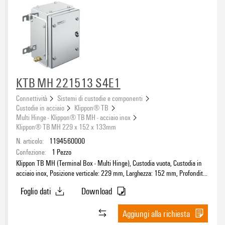
Larghezza
KTB MH 221513 S4E1
Profondità
Connettività
Sistemi di custodie e componenti
Custodie in acciaio
Klippon® TB
Superficie
Multi Hinge - Klippon® TB MH - acciaio inox
Klippon® TB MH 229 x 152 x 133mm
N. articolo:
1194560000
Confezione:
1
Pezzo
Klippon TB MH (Terminal Box - Multi Hinge), Custodia vuota, Custodia in
Grado di protezione
acciaio inox, Posizione verticale: 229 mm, Larghezza: 152 mm, Profondità:
con custodia corrispondente
133 mm, Piastre flangiate: sotto, Materiale di base: acciaio inossidabile
(25)
Foglio dati
Download
1.4404 (316L), lucidatura elettrochimica, argento
in stato chiuso
(1)
in stato completo
Aggiungi alla richiesta
(16)