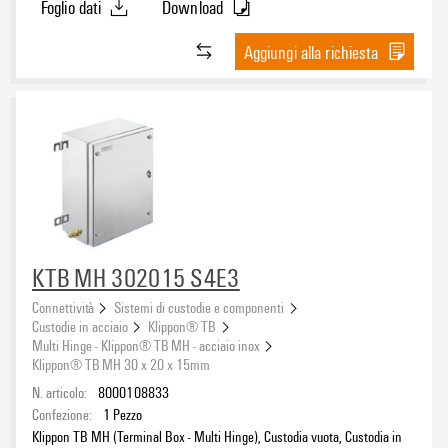
Foglio dati
Download
elettrochimica, argento
Aggiungi alla richiesta
KTB MH 302015 S4E3
Connettività
Sistemi di custodie e componenti
Custodie in acciaio
Klippon® TB
Multi Hinge - Klippon® TB MH - acciaio inox
Klippon® TB MH 30 x 20 x 15mm
N. articolo:
8000108833
Confezione:
1
Pezzo
Klippon TB MH (Terminal Box - Multi Hinge), Custodia vuota, Custodia in