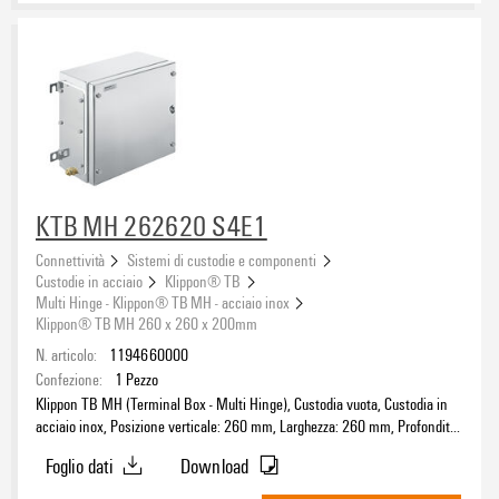
KTB MH 262620 S4E1
Connettività
Sistemi di custodie e componenti
Custodie in acciaio
Klippon® TB
Multi Hinge - Klippon® TB MH - acciaio inox
Klippon® TB MH 260 x 260 x 200mm
N. articolo:
1194660000
Confezione:
1
Pezzo
Klippon TB MH (Terminal Box - Multi Hinge), Custodia vuota, Custodia in
acciaio inox, Posizione verticale: 260 mm, Larghezza: 260 mm, Profondità:
200 mm, Piastre flangiate: sotto, Materiale di base: acciaio inossidabile
Foglio dati
Download
1.4404 (316L), lucidatura elettrochimica, argento