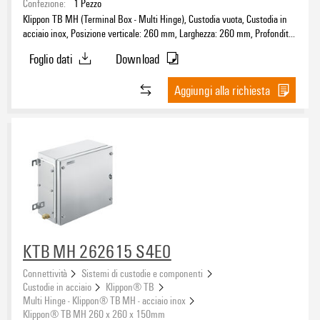
Confezione:
1
Pezzo
Klippon TB MH (Terminal Box - Multi Hinge), Custodia vuota, Custodia in
acciaio inox, Posizione verticale: 260 mm, Larghezza: 260 mm, Profondità:
150 mm, Piastre flangiate: sotto, sopra, Materiale di base: acciaio
Foglio dati
Download
inossidabile 1.4404 (316L), lucidatura elettrochimica, argento
Aggiungi alla richiesta
KTB MH 262615 S4E0
Connettività
Sistemi di custodie e componenti
Custodie in acciaio
Klippon® TB
Multi Hinge - Klippon® TB MH - acciaio inox
Klippon® TB MH 260 x 260 x 150mm