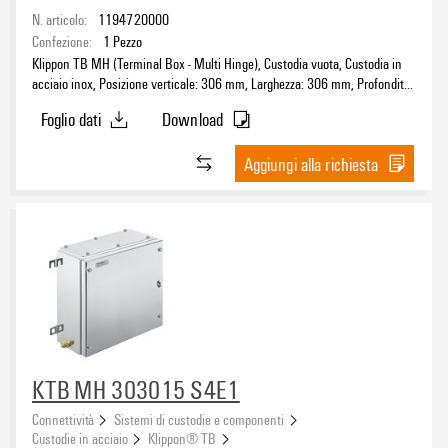
N. articolo:
1194720000
Confezione:
1
Pezzo
Klippon TB MH (Terminal Box - Multi Hinge), Custodia vuota, Custodia in
acciaio inox, Posizione verticale: 306 mm, Larghezza: 306 mm, Profondità:
150 mm, Piastre flangiate: sotto, sopra, Materiale di base: acciaio
Foglio dati
Download
inossidabile 1.4404 (316L), lucidatura elettrochimica, argento
Aggiungi alla richiesta
KTB MH 303015 S4E1
Connettività
Sistemi di custodie e componenti
Custodie in acciaio
Klippon® TB