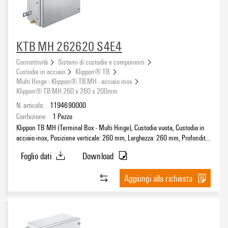
KTB MH 262620 S4E4
Connettività
Sistemi di custodie e componenti
Custodie in acciaio
Klippon® TB
Multi Hinge - Klippon® TB MH - acciaio inox
Klippon® TB MH 260 x 260 x 200mm
N. articolo:
1194690000
Confezione:
1
Pezzo
Klippon TB MH (Terminal Box - Multi Hinge), Custodia vuota, Custodia in
acciaio inox, Posizione verticale: 260 mm, Larghezza: 260 mm, Profondità:
200 mm, Piastre flangiate: sotto, sopra, sinistra, destra, Materiale di base:
Foglio dati
Download
acciaio inossidabile 1.4404 (316L), lucidatura elettrochimica, argento
Aggiungi alla richiesta