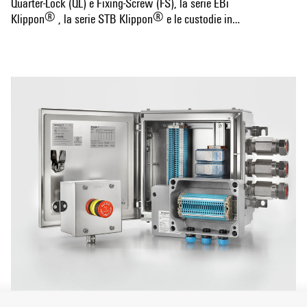
Quarter-Lock (QL) e Fixing-Screw (FS), la serie EBi
®
®
Klippon
, la serie STB Klippon
e le custodie in
®
alluminio della serie K Klippon
.
Mostra altro
La gamma è completato dalle custodie in poliestere serie
®
POK Klippon
e dalle custodie in policarbonato.
Indipendentemente dall'applicazione progettata,
Weidmüller offre numerose soluzioni di custodia - adatte a
esigenze specifiche - e servizi personalizzati: custodie pronte
all'uso con configurazioni speciali quali morsettiere,
forature, pressacavi, feritoie, rivestimenti speciali ecc.