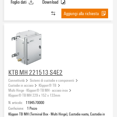
Foglio dati
Download
acciaio inossidabile 1.4404 (316L), lucidatura elettrochimica, argento
Aggiungi alla richiesta
KTB MH 221513 S4E2
Connettività
Sistemi di custodie e componenti
Custodie in acciaio
Klippon® TB
Multi Hinge - Klippon® TB MH - acciaio inox
Klippon® TB MH 229 x 152 x 133mm
N. articolo:
1194570000
Confezione:
1
Pezzo
Klippon TB MH (Terminal Box - Multi Hinge), Custodia vuota, Custodia in