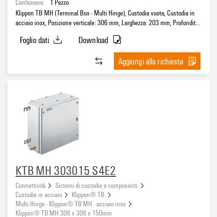
Confezione:
1
Pezzo
Klippon TB MH (Terminal Box - Multi Hinge), Custodia vuota, Custodia in
acciaio inox, Posizione verticale: 306 mm, Larghezza: 203 mm, Profondità:
150 mm, Piastre flangiate: sotto, Materiale di base: acciaio inossidabile
Foglio dati
Download
1.4404 (316L), lucidatura elettrochimica, argento
Aggiungi alla richiesta
KTB MH 303015 S4E2
Connettività
Sistemi di custodie e componenti
Custodie in acciaio
Klippon® TB
Multi Hinge - Klippon® TB MH - acciaio inox
Klippon® TB MH 306 x 306 x 150mm