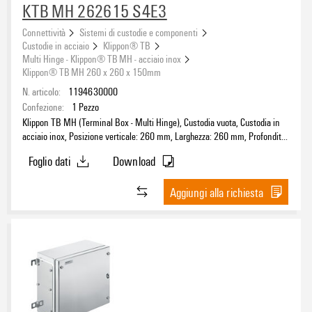
KTB MH 262615 S4E3
Connettività
Sistemi di custodie e componenti
Custodie in acciaio
Klippon® TB
Multi Hinge - Klippon® TB MH - acciaio inox
Klippon® TB MH 260 x 260 x 150mm
N. articolo:
1194630000
Confezione:
1
Pezzo
Klippon TB MH (Terminal Box - Multi Hinge), Custodia vuota, Custodia in
acciaio inox, Posizione verticale: 260 mm, Larghezza: 260 mm, Profondità:
150 mm, Piastre flangiate: sotto, sinistra, destra, Materiale di base:
Foglio dati
Download
acciaio inossidabile 1.4404 (316L), lucidatura elettrochimica, argento
Aggiungi alla richiesta