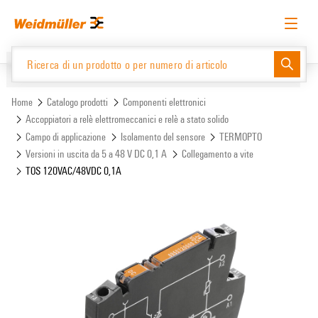
text.skipToContent
text.skipToNavigation
Italiano
Richiedere l’accesso
Accesso
Website
Support Center
easyConnect
Home
Catalogo prodotti
Componenti elettronici
Accoppiatori a relè elettromeccanici e relè a stato solido
Campo di applicazione
Isolamento del sensore
TERMOPTO
Catalogo prodotti
Versioni in uscita da 5 a 48 V DC 0,1 A
Collegamento a vite
TOS 120VAC/48VDC 0,1A