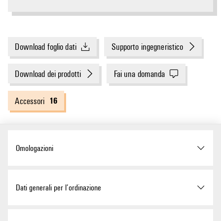
Download foglio dati
Supporto ingegneristico
Download dei prodotti
Fai una domanda
16
Accessori
Omologazioni
Omologazioni
Dati generali per l’ordinazione
ROHS
Conforme
Versione
TERMOPTO, Relè a stato