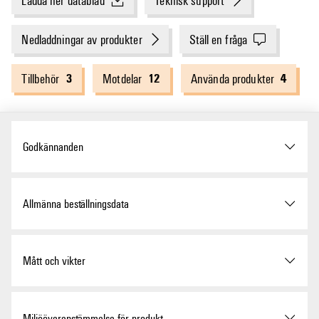
Ladda ner datablad
Teknisk support
Nedladdningar av produkter
Ställ en fråga
3
12
4
Tillbehör
Motdelar
Använda produkter
Godkännanden
Godkännanden
Allmänna beställningsdata
ROHS
Uppfyllelse
Utförande
Kretskortsstickanslutning,
Mått och vikter
Hylsstickpropp, 3.50 mm,
Antal poler: 30, 180°, PUSH
UL-webbplats
UL File Number Search
IN med manöverknapp,
Anslutningsområde, max. :
Höjd
18,4 mm
Miljööverenstämmelse för produkt