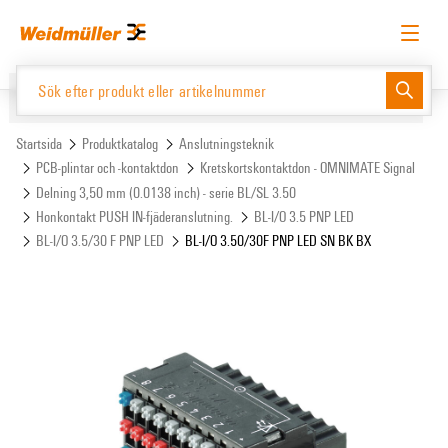
text.skipToContent
text.skipToNavigation
Svenska
Begär inloggning
Logga in
Website
Support Center
easyConnect
Startsida
Produktkatalog
Anslutningsteknik
PCB-plintar och -kontaktdon
Kretskortskontaktdon - OMNIMATE Signal
Delning 3,50 mm (0.0138 inch) - serie BL/SL 3.50
Produktkatalog
Honkontakt PUSH IN-fjäderanslutning.
BL-I/O 3.5 PNP LED
BL-I/O 3.5/30 F PNP LED
BL-I/O 3.50/30F PNP LED SN BK BX