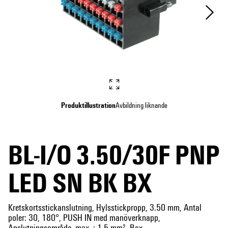
Produktillustration
Avbildning liknande
BL-I/O 3.50/30F PNP
LED SN BK BX
Kretskortsstickanslutning, Hylsstickpropp, 3.50 mm, Antal
poler: 30, 180°, PUSH IN med manöverknapp,
Anslutningsområde, max. : 1.5 mm², Box