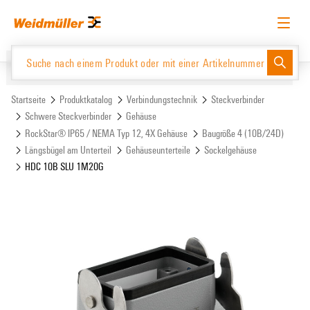
Zum
Zum
Inhalt
Navigationsmenü
springen
springen
Deutsch
Login anfordern
Anmelden
Website
Support Center
easyConnect
Startseite
Produktkatalog
Verbindungstechnik
Steckverbinder
Schwere Steckverbinder
Gehäuse
RockStar® IP65 / NEMA Typ 12, 4X Gehäuse
Baugröße 4 (10B/24D)
Produktkatalog
Längsbügel am Unterteil
Gehäuseunterteile
Sockelgehäuse
HDC 10B SLU 1M20G