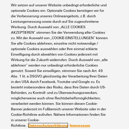
Höhe (inch)
2,244 inch
Wir setzen auf unserer Website unbedingt erforderliche und
Best.-Nr.
1901620000
optionale Cookies ein. Optionale Cookies benötigen wir für
Grenztemperatur
-40 °C ... 125 °C
Umweltanforderungen
die Verbesserung unseres Onlineangebots, z.B. durch
Breite
77,7 mm
Leistungsmessung sowie durch auf Sie zugeschnittene
Art
HDC 10B SLU 1M20G
Werbung. Durch Auswahl von „ALLE COOKIES
AKZEPTIEREN“ stimmen Sie der Verwendung aller Cookies
Breite (inch)
3,059 inch
RoHS-Konformitätsstatus
Konform ohne Ausnahme
Abmessungen
zu. Mit der Auswahl von „COOKIE-EINSTELLUNGEN“ können
GTIN (EAN)
4032248587315
Sie alle Cookies ablehnen, einzelne nicht notwendige /
Befestigungsmaß Höhe
40 mm
optionale Cookies auswählen oder Ihre einmal erklärte
REACH SVHC
Potassium perfluorobutane
Einwilligung durch abwählen von Cookies jederzeit mit
VPE
1 Stück
sulfonate 29420-49-3
Breite Gehäuse C
43 mm
Wirkung für die Zukunft widerrufen. Durch Auswahl von „alle
Allgemeine Daten
Befestigungsmaß Breite
82 mm
ablehnen“ werden nur unbedingt erforderliche Cookies
SCIP
e98b2b24-ba23-41bf-8d19-
genutzt. Soweit Sie einwilligen, stimmen Sie nach Art. 49
Breite Sockel C1
53,5 mm
0dda3647412f
Abs. 1 lit. a DSGVO gleichzeitig der Verarbeitung Ihrer Daten
Nettogewicht
240,24 g
Oberfläche
Pulverlack
in den USA durch Facebook, Youtube und Google zu. Es
Ausführung
besteht insbesondere das Risiko, dass Ihre Daten durch US-
Höhe Gehäuse B
57 mm
Chemische Beständigkeit
Substanz:
Aceton
Behörden, zu Kontroll- und zu Überwachungszwecken,
Schutzart
IP65
möglicherweise auch ohne Rechtsbehelfsmöglichkeiten,
Chemische Beständigkeit:
im gestecktem Zustand
Höhe Sockel B1
5 mm
Abdeckung
ohne Deckel
verarbeitet werden können. Sie können diesen Cookie-
Bedingt beständig
Klassifikationen
Banner jederzeit im Fußbereich unserer Website oder in der
Substanz:
Bohröl
Cookie-Richtlinie aufrufen. Nähere Informationen finden Sie
Kabeleingang
mit Gewinde
Anzahl Kabeleingang oben
0
in unserer Cookie-
Chemische Beständigkeit:
Datenschutzerklärung
Impressum
Richtlinie.
Beständig
ETIM 8.0
EC000437