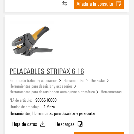
Añadir a la consulta
Tipo de cable
Color
amarillo
(2)
PELACABLES STRIPAX 6-16
azul
(2)
blanco
(2)
Entorno de trabajo y accesorios
Herramientas
Desaislar
Herramientas para desaislar y accesorios
gris
(2)
Herramientas para desaislar con auto-ajuste automático
Herramientas
marrón
(1)
N.º de artículo:
9005610000
naranja
(4)
Unidad de embalaje:
1
Pieza
negro
(4)
Herramientas, Herramientas para desaislar y para cortar
rojo
(3)
Hoja de datos
Descargas
verde
(2)