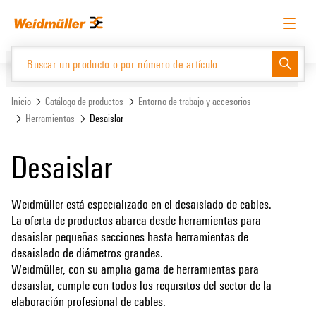
text.skipToContent
text.skipToNavigation
Español
Solicitud de acceso
Inicio de sesión
Website
Support Center
easyConnect
Inicio
Catálogo de productos
Entorno de trabajo y accesorios
Herramientas
Desaislar
Catálogo de productos
Desaislar
Weidmüller está especializado en el desaislado de cables.
La oferta de productos abarca desde herramientas para
desaislar pequeñas secciones hasta herramientas de
desaislado de diámetros grandes.
Weidmüller, con su amplia gama de herramientas para
desaislar, cumple con todos los requisitos del sector de la
elaboración profesional de cables.