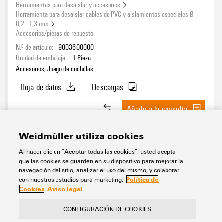
Herramientas para desaislar y accesorios
Herramienta para desaislar cables de PVC y aislamientos especiales Ø
0,2...1,3 mm
Accesorios/piezas de repuesto
N.º de artículo:
9003600000
Unidad de embalaje:
1
Pieza
Accesorios, Juego de cuchillas
Hoja de datos
Descargas
Añadir a la consulta
Weidmüller utiliza cookies
1
2
3
Al hacer clic en “Aceptar todas las cookies”, usted acepta
que las cookies se guarden en su dispositivo para mejorar la
navegación del sitio, analizar el uso del mismo, y colaborar
Política de
con nuestros estudios para marketing.
Cookies
Aviso legal
Contacto
Acerca de nuestra eShop
CONFIGURACIÓN DE COOKIES
Menciones legales
Privacidad