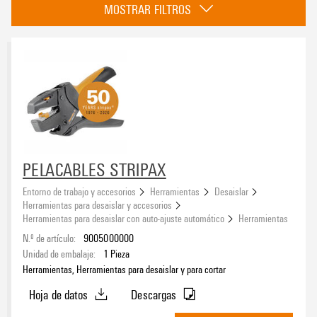
MOSTRAR FILTROS
Herramientas para desaislar y accesorios
(24)
Herramientas para desaislar materiales aislantes especiales
(22)
Pelamangueras y accesorios
(11)
Pelamangueras para cables especiales
(4)
Sistema eCAD
CST
(16)
Otros
(2)
Sección de conexión del conductor, min.
PELACABLES STRIPAX
Entorno de trabajo y accesorios
Herramientas
Desaislar
Herramientas para desaislar y accesorios
Herramientas para desaislar con auto-ajuste automático
Herramientas
Sección de conexión del conductor, max.
N.º de artículo:
9005000000
Unidad de embalaje:
1
Pieza
Herramientas, Herramientas para desaislar y para cortar
Hoja de datos
Descargas
Sección de conexión del conductor AWG, máx.