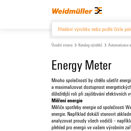
text.skipToContent
text.skipToNavigation
Úvodní strana
Katalog výrobků
Automatizace a
Katalog výrobků
Energy Meter
Mnoho společností by chtělo ušetřit energii
a maximalizovat dostupnost energetických 
důležitější roli při zajišťování efektivníc
Měření energie
Měřiče spotřeby energie od společnosti Wei
energie. Například dokáží stanovit základn
analyzovat proudy všech vodičů – napřík
přehled pro energii ve vašem výrobním zaříz