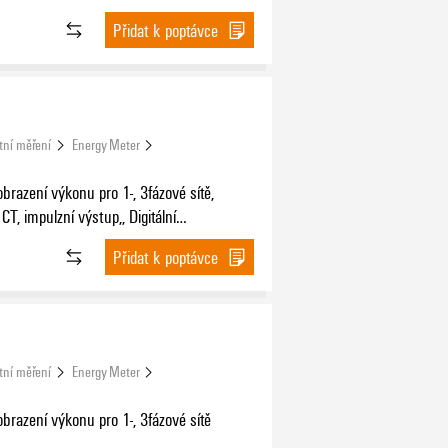
stup,, Modbus RTU
Přidat k poptávce
tní měření
Energy Meter
brazení výkonu pro 1-, 3fázové sítě,
CT, impulzní výstup,, Digitální
stup,, Modbus RTU, Modbus TCP/IP,
Přidat k poptávce
tní měření
Energy Meter
brazení výkonu pro 1-, 3fázové sítě