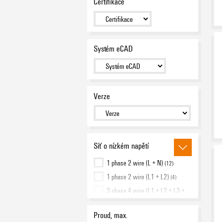
Certifikace
měřicích přístrojích)
(8)
Systém eCAD
Verze
Síť o nízkém napětí
1 phase 2 wire (L + N)
(12)
1 phase 2 wire (L1 + L2)
(4)
3 phase 4 wire (L1 + L2 + L3 +
N)
(24)
3 phase 3 wire (L1 + L2 +
Proud, max.
L3)
(23)