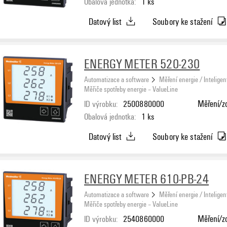
Obalová jednotka:
1
ks
Datový list
Soubory ke stažení
ENERGY METER 520-230
Automatizace a software
Měření energie / Inteligen
Měřiče spotřeby energie – ValueLine
ID výrobku:
2500880000
Měření/zo
Obalová jednotka:
1
ks
Datový list
Soubory ke stažení
ENERGY METER 610-PB-24
Automatizace a software
Měření energie / Inteligen
Měřiče spotřeby energie – ValueLine
ID výrobku:
2540860000
Měření/zo