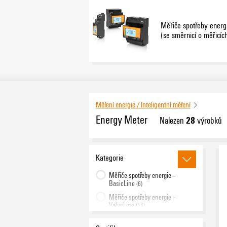
Měřiče spotřeby energi
(se směrnicí o měřicích
Měření energie / Inteligentní měření
Energy Meter
28
Nalezen
výrobků
Kategorie
Měřiče spotřeby energie –
BasicLine
(6)
Měřiče spotřeby energie –
ValueLine
(14)
Měřiče spotřeby energie -
BasicLine (se směrnicí o