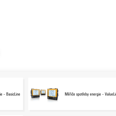
 toho některé typy splňují požadavky Směrnice o měřicích
Zobrazit více
lňují standardy nejvyšší kvality a jsou ideální pro spolehlivé
 inteligentní síť, která zahrnuje přepravní a distribuční sítě
éto oblasti nabízí Weidmüller produkty pro inteligentní
 spotřebitelů energie v souladu s § 14a německého zákona o
ckého zákona o obnovitelných zdrojích energie (EEG).
ie – BasicLine
Měřiče spotřeby energie – ValueLi