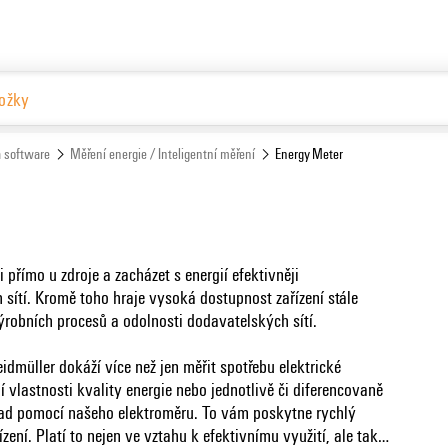
Češ
Website
 software
Měření energie / Inteligentní měření
Energy Meter
 přímo u zdroje a zacházet s energií efektivněji
sítí. Kromě toho hraje vysoká dostupnost zařízení stále
h výrobních procesů a odolnosti dodavatelských sítí.
dmüller dokáží více než jen měřit spotřebu elektrické
í vlastnosti kvality energie nebo jednotlivě či diferencovaně
lad pomocí našeho elektroměru. To vám poskytne rychlý
ení. Platí to nejen ve vztahu k efektivnímu využití, ale také