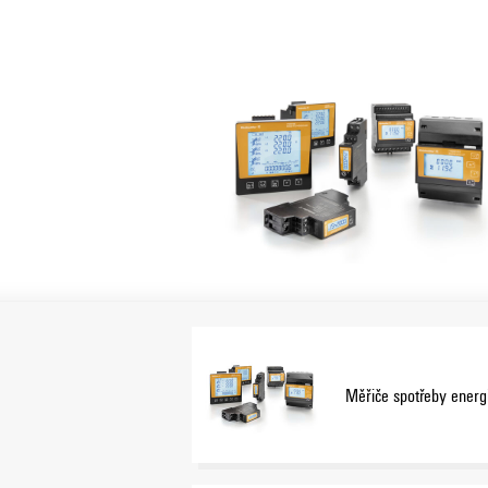
ke kvalitě, stabilitě a dostupnosti. Kromě
přístrojích MID 2014/32/EU. Tyto stroje sp
účtování energií.
Inteligentní měření
Dalším aspektem energetické transformace je
až po instalace u koncových uživatelů. V t
měření, včetně regulovatelnosti výrobců a
energetickém průmyslu (EnWG) a § 9 něme
Měřiče spotřeby energ