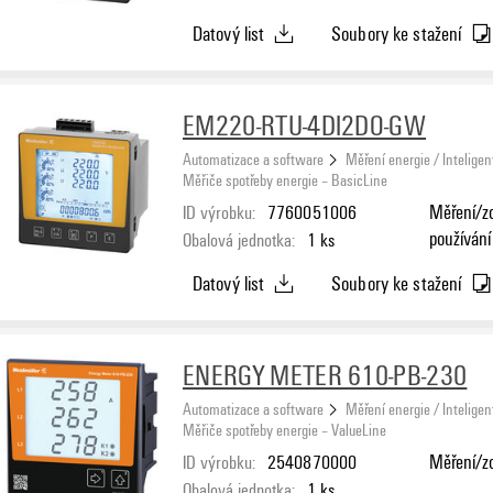
vstup/vý
Datový list
Soubory ke stažení
EM220-RTU-4DI2DO-GW
Automatizace a software
Měření energie / Inteligen
Měřiče spotřeby energie – BasicLine
ID výrobku:
7760051006
Měření/zo
používání 
Obalová jednotka:
1
ks
vstup/vý
Datový list
Soubory ke stažení
Brána
ENERGY METER 610-PB-230
Automatizace a software
Měření energie / Inteligen
Měřiče spotřeby energie – ValueLine
ID výrobku:
2540870000
Měření/zo
Obalová jednotka:
1
ks