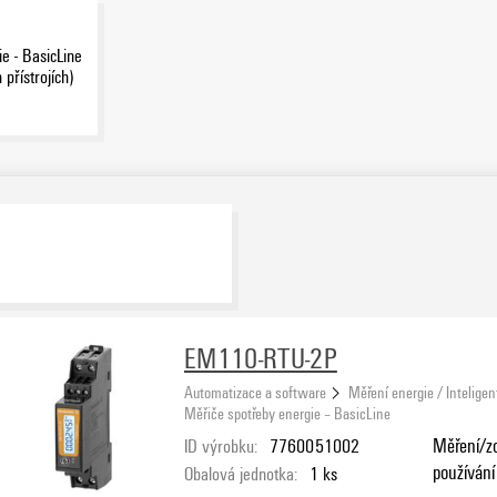
e - BasicLine
 přístrojích)
EM110-RTU-2P
Automatizace a software
Měření energie / Inteligen
Měřiče spotřeby energie – BasicLine
ID výrobku:
7760051002
Měření/zo
používání
Obalová jednotka:
1
ks