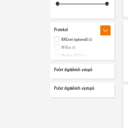
Protokol
BACnet (optional)
(2)
M-Bus
(3)
Modbus RTU
(21)
Modbus RTU over Ethernet
(2)
Počet digitálních vstupů
Modbus TCP/IP, Modbus RTU
over Ethernet, SNMP
(4)
Modbus-Gateway
(3)
Počet digitálních výstupů
Modbus/TCP
(4)
Modbus/TCP (Port 502)
(1)
Profibus DP V0
(2)
PROFINET
(2)