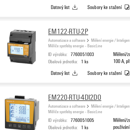
Datový list
Soubory ke stažení
EM122-RTU-2P
Automatizace a software
Měření energie / Inteligen
Měřiče spotřeby energie – BasicLine
ID výrobku:
7760051003
Měření/zo
100 A, př
Obalová jednotka:
1
ks
RTU
Datový list
Soubory ke stažení
EM220-RTU-4DI2DO
Automatizace a software
Měření energie / Inteligen
Měřiče spotřeby energie – BasicLine
ID výrobku:
7760051005
Měření/zo
používání 
Obalová jednotka:
1
ks