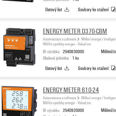
Datový list
Soubory ke stažení
ENERGY METER D370-CBM
Automatizace a software
Měření energie / Inteligen
Měřiče spotřeby energie – ValueLine
ID výrobku:
2540830000
Měření/zo
Obalová jednotka:
1
ks
Datový list
Soubory ke stažení
ENERGY METER 610-24
Automatizace a software
Měření energie / Inteligen
Měřiče spotřeby energie – ValueLine
ID výrobku:
2540920000
Měření/zo