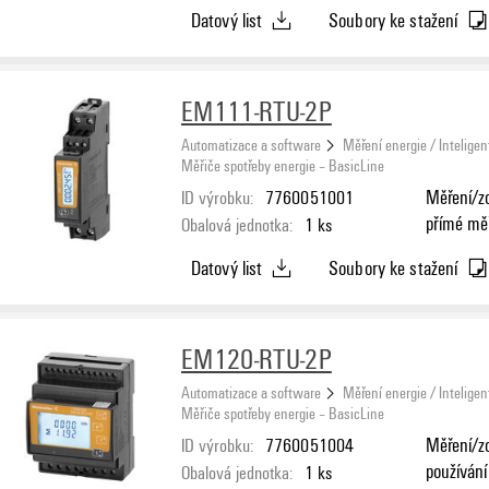
Datový list
Soubory ke stažení
EM111-RTU-2P
Automatizace a software
Měření energie / Inteligen
Měřiče spotřeby energie – BasicLine
ID výrobku:
7760051001
Měření/zo
přímé mě
Obalová jednotka:
1
ks
Datový list
Soubory ke stažení
EM120-RTU-2P
Automatizace a software
Měření energie / Inteligen
Měřiče spotřeby energie – BasicLine
ID výrobku:
7760051004
Měření/zo
používání
Obalová jednotka:
1
ks