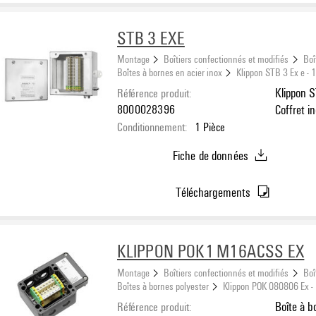
STB 3 EXE
Montage
Boîtiers confectionnés et modifiés
Boî
Boîtes à bornes en acier inox
Klippon STB 3 Ex e -
Référence produit:
Klippon S
8000028396
Coffret i
Conditionnement:
1
Pièce
Profondeu
inoxydabl
Fiche de données
Téléchargements
KLIPPON POK1 M16ACSS EX
Montage
Boîtiers confectionnés et modifiés
Boî
Boîtes à bornes polyester
Klippon POK 080806 Ex -
Référence produit:
Boîte à b