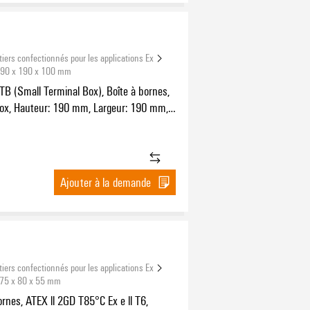
tiers confectionnés pour les applications Ex
 190 x 190 x 100 mm
TB (Small Terminal Box), Boîte à bornes,
nox, Hauteur: 190 mm, Largeur: 190 mm,
r: 100 mm, Matériau de base: Acier
e 1.4404 (316L), poli miroir, argent
Ajouter à la demande
tiers confectionnés pour les applications Ex
 75 x 80 x 55 mm
ornes, ATEX ll 2GD T85°C Ex e ll T6,