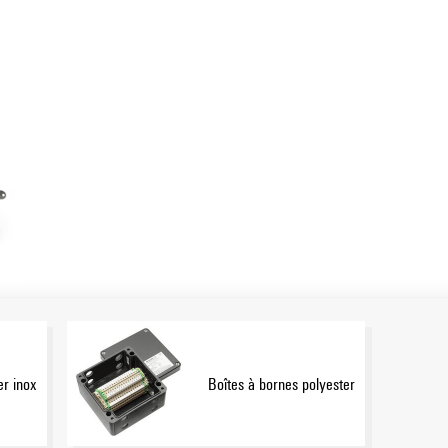
ur mesure.
Afficher plus
sions pour répondre aux besoins des clients
 sont également disponibles, en plus des homologations
®
 de produits de base reconnus de la marque Klippon
er inox
Boîtes à bornes polyester