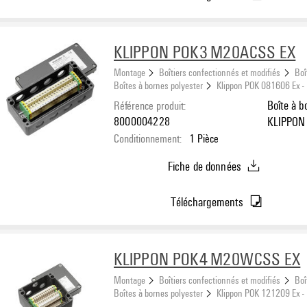
KLIPPON POK3 M20ACSS EX
Montage
Boîtiers confectionnés et modifiés
Boî
Boîtes à bornes polyester
Klippon POK 081606 Ex -
Référence produit:
Boîte à b
8000004228
KLIPPON 
Conditionnement:
1
Pièce
côté A: 4
Fiche de données
Téléchargements
KLIPPON POK4 M20WCSS EX
Montage
Boîtiers confectionnés et modifiés
Boî
Boîtes à bornes polyester
Klippon POK 121209 Ex -