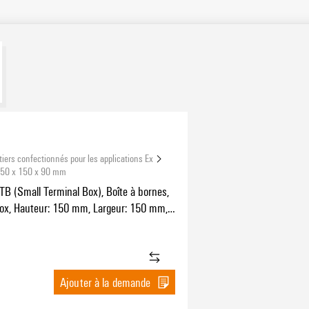
tiers confectionnés pour les applications Ex
 150 x 150 x 90 mm
TB (Small Terminal Box), Boîte à bornes,
nox, Hauteur: 150 mm, Largeur: 150 mm,
r: 90 mm, Matériau de base: Acier
e 1.4404 (316L), poli miroir, argent
Ajouter à la demande