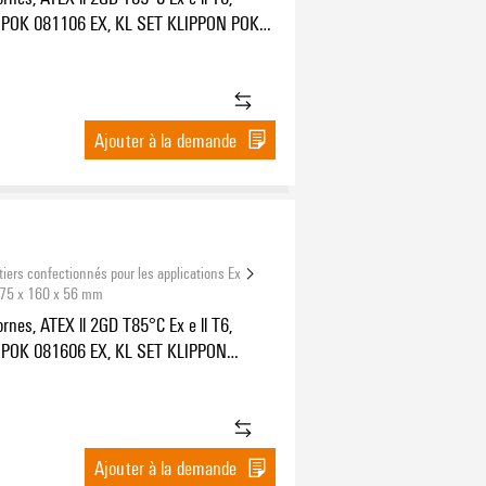
 POK 081106 EX, KL SET KLIPPON POK2
ges côté A: 2 x M20x1,5, Perçages côté
20x1,5
Ajouter à la demande
tiers confectionnés pour les applications Ex
 75 x 160 x 56 mm
ornes, ATEX ll 2GD T85°C Ex e ll T6,
POK 081606 EX, KL SET KLIPPON
Perçages côté A: 4 x M20x1,5, Perçages
4 x M20x1,5
Ajouter à la demande