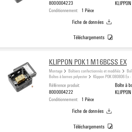
8000004223
KLIPPON 
Conditionnement:
1
Pièce
côté A: 2
Fiche de données
Téléchargements
KLIPPON POK1 M16BCSS EX
Montage
Boîtiers confectionnés et modifiés
Boî
Boîtes à bornes polyester
Klippon POK 080806 Ex -
Référence produit:
Boîte à b
8000004222
KLIPPON 
Conditionnement:
1
Pièce
côté A: 2
Fiche de données
Téléchargements