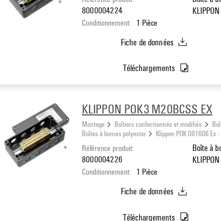
8000004224
KLIPPON
Conditionnement:
1
Pièce
BK6Perça
B: 2 x M
Fiche de données
Téléchargements
KLIPPON POK3 M20BCSS EX
Montage
Boîtiers confectionnés et modifiés
Boî
Boîtes à bornes polyester
Klippon POK 081606 Ex -
Référence produit:
Boîte à b
8000004226
KLIPPON 
Conditionnement:
1
Pièce
POK3BK12
côté B: 
Fiche de données
Téléchargements