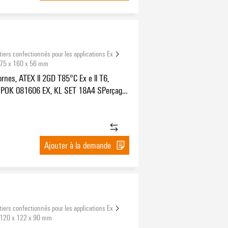
tiers confectionnés pour les applications Ex
 75 x 160 x 56 mm
ornes, ATEX ll 2GD T85°C Ex e ll T6,
POK 081606 EX, KL SET 18A4 SPerçages
 x M20x1,5, Perçages côté B: 4 x M20x1,5
Ajouter à la demande
tiers confectionnés pour les applications Ex
 120 x 122 x 90 mm