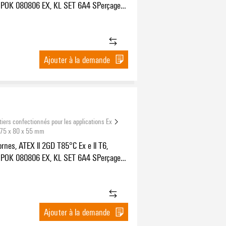
POK 080806 EX, KL SET 6A4 SPerçages
 x M16x1,5, Perçages côté B: 2 x M16x1,5
Ajouter à la demande
tiers confectionnés pour les applications Ex
 75 x 80 x 55 mm
ornes, ATEX ll 2GD T85°C Ex e ll T6,
POK 080806 EX, KL SET 6A4 SPerçages
 x M16x1,5, Perçages côté B: 2 x M16x1,5
Ajouter à la demande