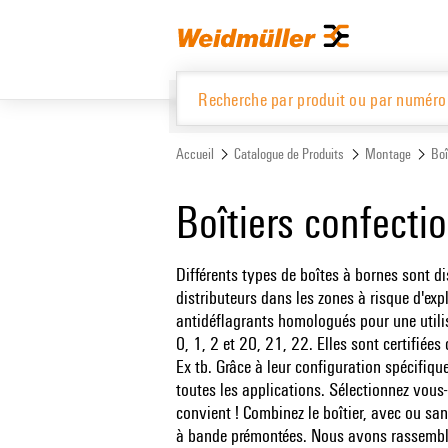
text.skipToContent
text.skipToNavigation
Accueil
Catalogue de Produits
Montage
Boî
Catalogue de Produits
Boîtiers confecti
Différents types de boîtes à bornes sont di
distributeurs dans les zones à risque d'ex
antidéflagrants homologués pour une utili
0, 1, 2 et 20, 21, 22. Elles sont certifiée
Ex tb. Grâce à leur configuration spécifiqu
toutes les applications. Sélectionnez vous
convient ! Combinez le boîtier, avec ou sa
à bande prémontées. Nous avons rassembl