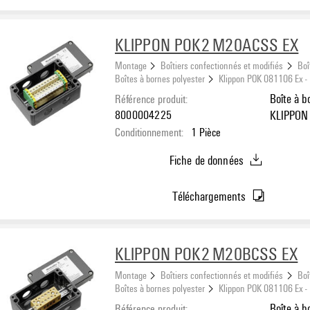
KLIPPON POK2 M20ACSS EX
Montage
Boîtiers confectionnés et modifiés
Boî
Boîtes à bornes polyester
Klippon POK 081106 Ex -
Référence produit:
Boîte à b
8000004225
KLIPPON 
Conditionnement:
1
Pièce
côté A: 2
Fiche de données
Téléchargements
KLIPPON POK2 M20BCSS EX
Montage
Boîtiers confectionnés et modifiés
Boî
Boîtes à bornes polyester
Klippon POK 081106 Ex -
Référence produit:
Boîte à b