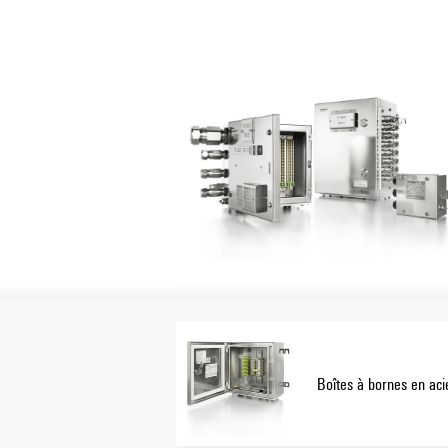
heureux de vous configurer une solution s
Particularités :
• Disponible dans une large gamme de ver
• D'autres homologations internationales
IECEx et ATEX
• Une qualité accrue grâce à l'utilisation
Boîtes à bornes en aci