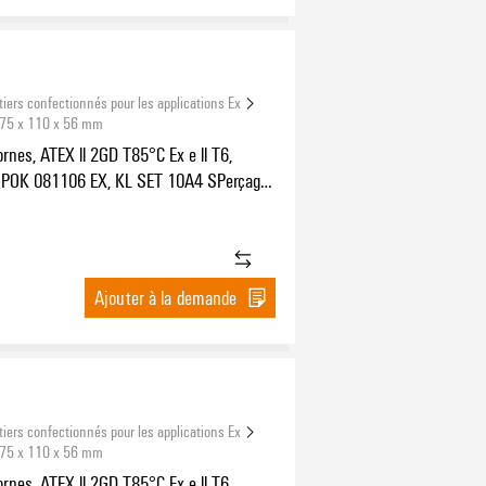
tiers confectionnés pour les applications Ex
 75 x 110 x 56 mm
ornes, ATEX ll 2GD T85°C Ex e ll T6,
POK 081106 EX, KL SET 10A4 SPerçages
 x M20x1,5, Perçages côté B: 2 x M20x1,5
Ajouter à la demande
tiers confectionnés pour les applications Ex
 75 x 110 x 56 mm
ornes, ATEX ll 2GD T85°C Ex e ll T6,