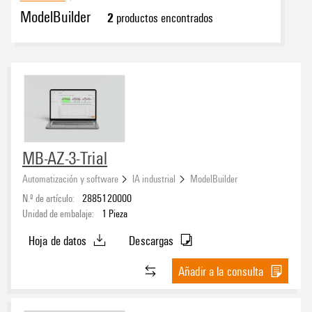
ModelBuilder
2
productos encontrados
MB-AZ-3-Trial
Automatización y software
IA industrial
ModelBuilder
N.º de artículo:
2885120000
Unidad de embalaje:
1
Pieza
Hoja de datos
Descargas
Añadir a la consulta