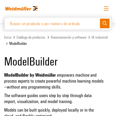
text.skipToContent
text.skipToNavigation
Español
Solicitud de acceso
Inicio de sesión
Website
Support Center
easyConnect
Inicio
Catálogo de productos
Automatización y software
IA industrial
ModelBuilder
Catálogo de productos
ModelBuilder
ModelBuilder by Weidmüller
empowers machine and
process experts to create powerful machine learning models
—without any programming skills.
The software guides users step by step through data
import, visualization, and model training.
Models can be built quickly, deployed locally or in the
cloud, and flexibly optimized.