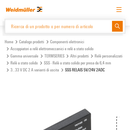
text.skipToContent
text.skipToNavigation
Italiano
Richiedere l’accesso
Accesso
Website
Support Center
easyConnect
Home
Catalogo prodotti
Componenti elettronici
Accoppiatori a relè elettromeccanici e relè a stato solido
Gamma universale
TERMSERIES
Altri prodotti
Relè personalizzati
Catalogo prodotti
Relè a stato solido
SSS - Relè a stato solido per presa da 6,4 mm
3...33 V DC 2 A varianti di uscita
SSS RELAIS 5V/24V 2ADC