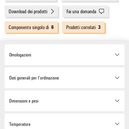
Download dei prodotti
Fai una domanda
6
3
Componente singolo di
Prodotti correlati
Omologazioni
ROHS
Conforme
Dati generali per l’ordinazione
Versione
TERMSERIES, Relè a stato
Dimensioni e pesi
solido, Tensione nominale:
2.5 V DC...5 V DC...6 V DC ,
Tensione di commutazione
nominale: 3...33 V DC,
Profondità
15 mm
Temperature
Corrente permanente: 2 A,