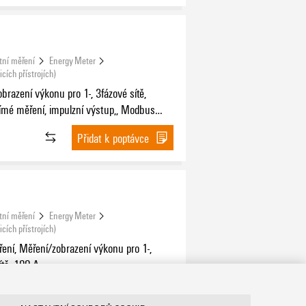
tní měření
Energy Meter
cích přístrojích)
brazení výkonu pro 1-, 3fázové sítě,
ímé měření, impulzní výstup,, Modbus
válení MID
Přidat k poptávce
tní měření
Energy Meter
cích přístrojích)
ení, Měření/zobrazení výkonu pro 1-,
ítě, 100 A
Přidat k poptávce