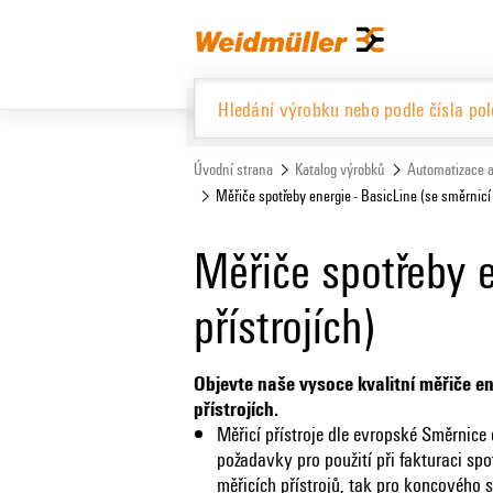
text.skipToContent
text.skipToNavigation
Úvodní strana
Katalog výrobků
Automatizace a
Měřiče spotřeby energie - BasicLine (se směrnicí 
Katalog výrobků
Měřiče spotřeby e
přístrojích)
Objevte naše vysoce kvalitní měřiče e
přístrojích.
Měřicí přístroje dle evropské Směrnice
požadavky pro použití při fakturaci spo
měřicích přístrojů, tak pro koncového s