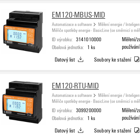
EM120-MBUS-MID
Automatizace a software
Měření energie / Inteligen
Měřiče spotřeby energie - BasicLine (se směrnicí o měři
ID výrobku:
3141010000
Měření/zo
používání
Obalová jednotka:
1
ks
Datový list
Soubory ke stažení
EM120-RTU-MID
Automatizace a software
Měření energie / Inteligen
Měřiče spotřeby energie - BasicLine (se směrnicí o měři
ID výrobku:
3099200000
Měření/zo
používání
Obalová jednotka:
1
ks
Schválen
Datový list
Soubory ke stažení