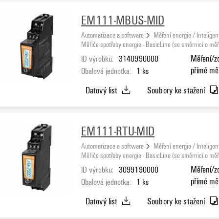
EM111-MBUS-MID
Automatizace a software
Měření energie / Inteligen
Měřiče spotřeby energie - BasicLine (se směrnicí o měři
ID výrobku:
3140990000
Měření/zo
přímé mě
Obalová jednotka:
1
ks
Datový list
Soubory ke stažení
EM111-RTU-MID
Automatizace a software
Měření energie / Inteligen
Měřiče spotřeby energie - BasicLine (se směrnicí o měři
ID výrobku:
3099190000
Měření/zo
přímé měř
Obalová jednotka:
1
ks
Schválen
Datový list
Soubory ke stažení