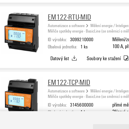
EM122-RTU-MID
Automatizace a software
Měření energie / Inteligen
Měřiče spotřeby energie - BasicLine (se směrnicí o měři
ID výrobku:
3099210000
Měření/zo
100 A, př
Obalová jednotka:
1
ks
RTU, Sch
Datový list
Soubory ke stažení
EM122-TCP-MID
Automatizace a software
Měření energie / Inteligen
Měřiče spotřeby energie - BasicLine (se směrnicí o měři
ID výrobku:
3145600000
přímé měř
3fázové s
Obalová jednotka:
1
ks
Datový list
Soubory ke stažení