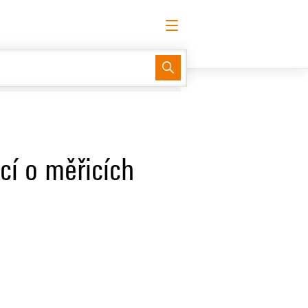
tina
Požádat o přihlášení
Přihlásit
Support Center
easyConnect
cí o měřicích