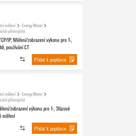
tní měření
Energy Meter
cích přístrojích)
P/IP, Měření/zobrazení výkonu pro 1-,
ítě, používání CT
Přidat k poptávce
tní měření
Energy Meter
cích přístrojích)
ření/zobrazení výkonu pro 1-, 3fázové
mé měření
Přidat k poptávce