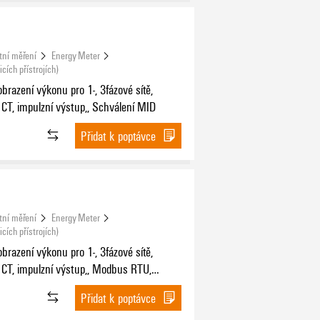
tní měření
Energy Meter
cích přístrojích)
brazení výkonu pro 1-, 3fázové sítě,
 CT, impulzní výstup,, Schválení MID
Přidat k poptávce
tní měření
Energy Meter
cích přístrojích)
brazení výkonu pro 1-, 3fázové sítě,
 CT, impulzní výstup,, Modbus RTU,
í MID
Přidat k poptávce