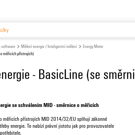
Češ
Website
 software
Měření energie / Inteligentní měření
Energy Meter
o měřicích přístrojích)
nergie - BasicLine (se směrni
nergie se schválením MID - směrnice o měřicích
 o měřicích přístrojích MID 2014/32/EU splňují zákonné
třeby energie. To nabízí právní jistotu jak pro provozovatele
potřebitele.