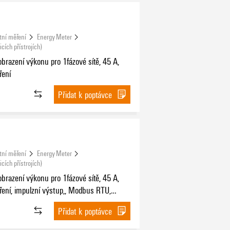
tní měření
Energy Meter
cích přístrojích)
brazení výkonu pro 1fázové sítě, 45 A,
ření
Přidat k poptávce
tní měření
Energy Meter
cích přístrojích)
brazení výkonu pro 1fázové sítě, 45 A,
ení, impulzní výstup,, Modbus RTU,
í MID
Přidat k poptávce