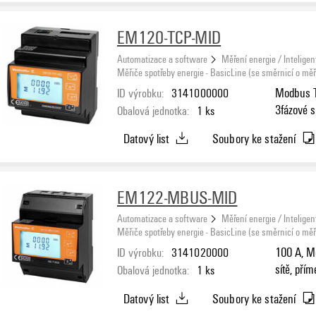
EM120-TCP-MID
Automatizace a software
Měření energie / Inteligen
Měřiče spotřeby energie - BasicLine (se směrnicí o měři
ID výrobku:
3141000000
Modbus TC
3fázové s
Obalová jednotka:
1
ks
Datový list
Soubory ke stažení
EM122-MBUS-MID
Automatizace a software
Měření energie / Inteligen
Měřiče spotřeby energie - BasicLine (se směrnicí o měři
ID výrobku:
3141020000
100 A, Mě
sítě, pří
Obalová jednotka:
1
ks
Datový list
Soubory ke stažení