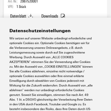
Art.-Nr.:
2987520001
VPE:
1
Stück
Datenblatt
Downloads
Produkt anfragen
Datenschutzeinstellungen
Wir setzen auf unserer Website unbedingt erforderliche und
optionale Cookies ein. Optionale Cookies benötigen wir für
die Verbesserung unseres Onlineangebots, z.B. durch
Leistungsmessung sowie durch auf Sie zugeschnittene
Werbung. Durch Auswahl von „ALLE COOKIES
AKZEPTIEREN“ stimmen Sie der Verwendung aller Cookies
zu. Mit der Auswahl von „COOKIE-EINSTELLUNGEN“ können
Sie alle Cookies ablehnen, einzelne nicht notwendige /
optionale Cookies auswählen oder Ihre einmal erklärte
Einwilligung durch abwählen von Cookies jederzeit mit
UV66-ADV-10-CAP-W-V2
Wirkung für die Zukunft widerrufen. Durch Auswahl von „alle
Automatisierung & Software
Touch-Panels
Advanced Line
ablehnen“ werden nur unbedingt erforderliche Cookies
genutzt. Soweit Sie einwilligen, stimmen Sie nach Art. 49
Art.-Nr.:
2933040001
Abs. 1 lit. a DSGVO gleichzeitig der Verarbeitung Ihrer Daten
VPE:
1
Stück
in den USA durch Facebook, Youtube und Google zu. Es
besteht insbesondere das Risiko, dass Ihre Daten durch US-