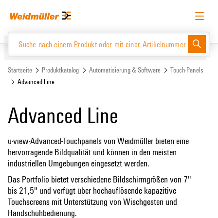
Zum
Zum
Inhalt
Navigationsmenü
springen
springen
Deutsch
Login anfordern
Anmelden
Website
Support Center
easyConnect
Startseite
Produktkatalog
Automatisierung & Software
Touch-Panels
Advanced Line
Produktkatalog
Advanced Line
u-view-Advanced-Touchpanels von Weidmüller bieten eine
hervorragende Bildqualität und können in den meisten
industriellen Umgebungen eingesetzt werden.
Das Portfolio bietet verschiedene Bildschirmgrößen von 7"
bis 21,5" und verfügt über hochauflösende kapazitive
Touchscreens mit Unterstützung von Wischgesten und
Handschuhbedienung.