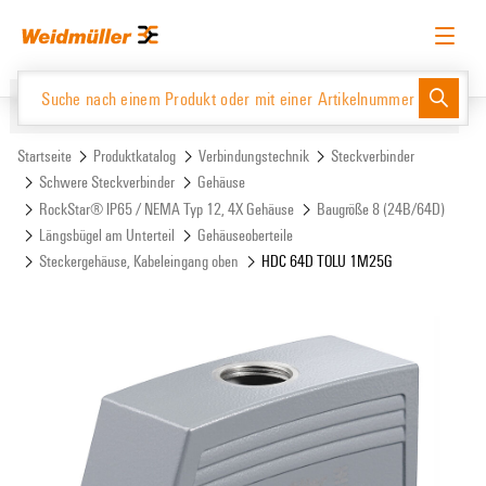
Zum
Zum
Inhalt
Navigationsmenü
springen
springen
Deutsch
Login anfordern
Anmelden
Website
Support Center
easyConnect
Startseite
Produktkatalog
Verbindungstechnik
Steckverbinder
Schwere Steckverbinder
Gehäuse
RockStar® IP65 / NEMA Typ 12, 4X Gehäuse
Baugröße 8 (24B/64D)
Produktkatalog
Längsbügel am Unterteil
Gehäuseoberteile
Steckergehäuse, Kabeleingang oben
HDC 64D TOLU 1M25G