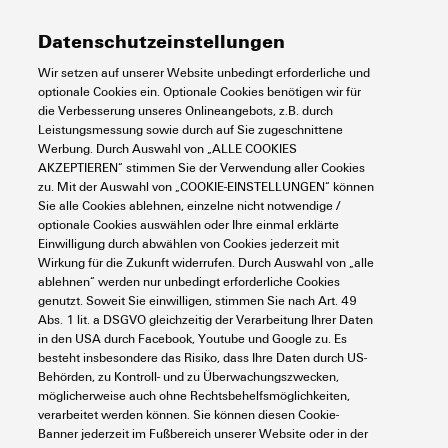
Steckergehäuse, Längsbügel
Höhe
76 mm
Temperaturen
Zertifikat-Nr. (cURus)
E92202
am Unterteil, hoch, Größe
Datenschutzeinstellungen
Kabeleingänge: M 25
Höhe (inch)
2,992 inch
Wir setzen auf unserer Website unbedingt erforderliche und
optionale Cookies ein. Optionale Cookies benötigen wir für
Grenztemperatur
-40 °C ... 125 °C
Umweltanforderungen
Best.-Nr.
1786870000
die Verbesserung unseres Onlineangebots, z.B. durch
Breite
45,5 mm
Leistungsmessung sowie durch auf Sie zugeschnittene
Werbung. Durch Auswahl von „ALLE COOKIES
Art
HDC 64D TOLU 1M25G
AKZEPTIEREN“ stimmen Sie der Verwendung aller Cookies
Breite (inch)
1,791 inch
RoHS-Konformitätsstatus
Konform ohne Ausnahme
Abmessungen
zu. Mit der Auswahl von „COOKIE-EINSTELLUNGEN“ können
Sie alle Cookies ablehnen, einzelne nicht notwendige /
GTIN (EAN)
4032248204113
Nettogewicht
308 g
optionale Cookies auswählen oder Ihre einmal erklärte
REACH SVHC
Keine SVHC über 0,1 Gew.-%
Einwilligung durch abwählen von Cookies jederzeit mit
Breite Gehäuse C
43 mm
Wirkung für die Zukunft widerrufen. Durch Auswahl von „alle
VPE
1 Stück
Allgemeine Daten
Chemische Beständigkeit
Substanz:
Aceton
ablehnen“ werden nur unbedingt erforderliche Cookies
genutzt. Soweit Sie einwilligen, stimmen Sie nach Art. 49
Chemische Beständigkeit:
Höhe Gehäuse B
76 mm
Abs. 1 lit. a DSGVO gleichzeitig der Verarbeitung Ihrer Daten
Bedingt beständig
Oberfläche
Pulverlack
in den USA durch Facebook, Youtube und Google zu. Es
Ausführung
Substanz:
Bohröl
besteht insbesondere das Risiko, dass Ihre Daten durch US-
Kabeleingang
mit Gewinde
Behörden, zu Kontroll- und zu Überwachungszwecken,
Chemische Beständigkeit:
Schutzart
IP65
möglicherweise auch ohne Rechtsbehelfsmöglichkeiten,
Beständig
im gestecktem Zustand
Länge Gehäuse
120 mm
Abdeckung
ohne Deckel
verarbeitet werden können. Sie können diesen Cookie-
Klassifikationen
Substanz:
Diesel
Banner jederzeit im Fußbereich unserer Website oder in der