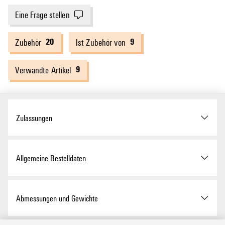
Eine Frage stellen
20
9
Zubehör
Ist Zubehör von
9
Verwandte Artikel
Zulassungen
Zulassungen
Allgemeine Bestelldaten
ROHS
Konform
Ausfuehrung
HDC - Gehäuse, Baugröße: 8,
Abmessungen und Gewichte
Schutzart: IP65, im
gestecktem Zustand,
UL Webseite
UL File Number Search
Kabeleingang oben,