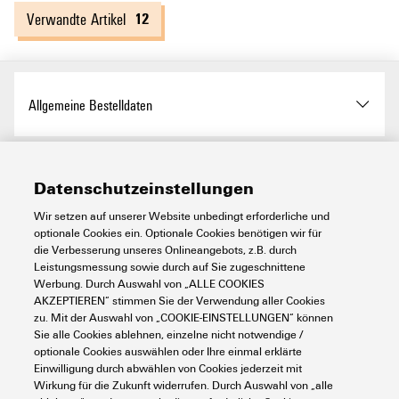
12
Verwandte Artikel
Allgemeine Bestelldaten
Ausfuehrung
Crimpwerkzeug,
Abmessungen und Gewichte
Crimpwerkzeug für
Datenschutzeinstellungen
Aderendhülsen, 0.14mm²,
Wir setzen auf unserer Website unbedingt erforderliche und
6mm², Trapezcrimp
optionale Cookies ein. Optionale Cookies benötigen wir für
Tiefe
22 mm
Umweltanforderungen
die Verbesserung unseres Onlineangebots, z.B. durch
Best.-Nr.
1444050000
Leistungsmessung sowie durch auf Sie zugeschnittene
Tiefe (inch)
0,866 inch
Werbung. Durch Auswahl von „ALLE COOKIES
AKZEPTIEREN“ stimmen Sie der Verwendung aller Cookies
RoHS-Konformitätsstatus
Nicht betroffen
Art
PZ 6 ROTO L
Technische Daten
zu. Mit der Auswahl von „COOKIE-EINSTELLUNGEN“ können
Höhe
80 mm
Sie alle Cookies ablehnen, einzelne nicht notwendige /
optionale Cookies auswählen oder Ihre einmal erklärte
REACH SVHC
Lead 7439-92-1
GTIN (EAN)
4050118248593
Einwilligung durch abwählen von Cookies jederzeit mit
Höhe (inch)
3,15 inch
Artikelbeschreibung
(1)Crimpwerkzeug
Wirkung für die Zukunft widerrufen. Durch Auswahl von „alle
Kontaktbeschreibung