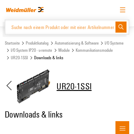
Zum
Zum
Inhalt
Navigationsmenü
springen
springen
Deutsch
Login anfordern
Anmelden
Website
Support Center
easyConnect
Startseite
Produktkatalog
Automatisierung & Software
I/O Systeme
I/O System IP20 - u-remote
Module
Kommunikationsmodule
UR20-1SSI
Downloads & links
Produktkatalog
UR20-1SSI
Downloads & links