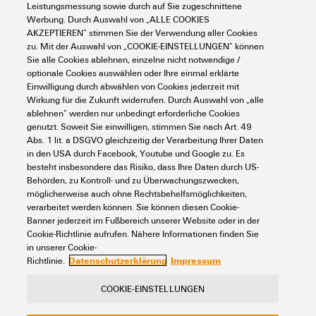
Leistungsmessung sowie durch auf Sie zugeschnittene
Support Center
Werbung. Durch Auswahl von „ALLE COOKIES
Suchen Sie regelmäßig nach Downloads?
AKZEPTIEREN“ stimmen Sie der Verwendung aller Cookies
Besuchen Sie unser Support Center!
zu. Mit der Auswahl von „COOKIE-EINSTELLUNGEN“ können
Leistungsstarke Suche - Dank einer optimierten Suchfunktion
Sie alle Cookies ablehnen, einzelne nicht notwendige /
finden Sie Ihre Antwort noch schneller in unserem Support
optionale Cookies auswählen oder Ihre einmal erklärte
Center
Einwilligung durch abwählen von Cookies jederzeit mit
Wirkung für die Zukunft widerrufen. Durch Auswahl von „alle
Mehrere Dateien auf einmal herunterladen. Verwenden Sie die
ablehnen“ werden nur unbedingt erforderliche Cookies
Schnellspur, um z. B. mehrere Step-Dateien auf einmal
herunterzuladen
genutzt. Soweit Sie einwilligen, stimmen Sie nach Art. 49
Abs. 1 lit. a DSGVO gleichzeitig der Verarbeitung Ihrer Daten
Markieren Sie bevorzugte Produkte und Dokumente, sehen Sie
in den USA durch Facebook, Youtube und Google zu. Es
sich Anwendungshinweise, Video-Tutorials und FAQs an,
besteht insbesondere das Risiko, dass Ihre Daten durch US-
erstellen Sie Serviceanfragen, ...
Behörden, zu Kontroll- und zu Überwachungszwecken,
möglicherweise auch ohne Rechtsbehelfsmöglichkeiten,
verarbeitet werden können. Sie können diesen Cookie-
Banner jederzeit im Fußbereich unserer Website oder in der
Cookie-Richtlinie aufrufen. Nähere Informationen finden Sie
in unserer Cookie-
Datenschutzerklärung
Impressum
Richtlinie.
Kontakt
Über unseren eShop
Impressum
COOKIE-EINSTELLUNGEN
Datenschutz