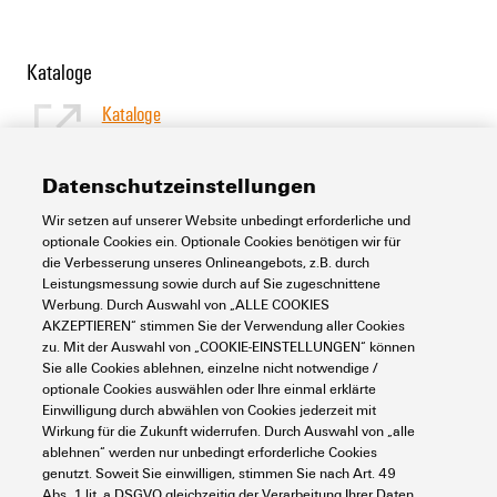
Kataloge
Kataloge
[EN]
Sprache
Datenschutzeinstellungen
Wir setzen auf unserer Website unbedingt erforderliche und
Support Center
optionale Cookies ein. Optionale Cookies benötigen wir für
die Verbesserung unseres Onlineangebots, z.B. durch
Leistungsmessung sowie durch auf Sie zugeschnittene
Support Center
Werbung. Durch Auswahl von „ALLE COOKIES
Suchen Sie regelmäßig nach Downloads?
AKZEPTIEREN“ stimmen Sie der Verwendung aller Cookies
Besuchen Sie unser Support Center!
zu. Mit der Auswahl von „COOKIE-EINSTELLUNGEN“ können
Leistungsstarke Suche - Dank einer optimierten Suchfunktion
Sie alle Cookies ablehnen, einzelne nicht notwendige /
finden Sie Ihre Antwort noch schneller in unserem Support
optionale Cookies auswählen oder Ihre einmal erklärte
Center
Einwilligung durch abwählen von Cookies jederzeit mit
Wirkung für die Zukunft widerrufen. Durch Auswahl von „alle
Mehrere Dateien auf einmal herunterladen. Verwenden Sie die
ablehnen“ werden nur unbedingt erforderliche Cookies
Schnellspur, um z. B. mehrere Step-Dateien auf einmal
herunterzuladen
genutzt. Soweit Sie einwilligen, stimmen Sie nach Art. 49
Abs. 1 lit. a DSGVO gleichzeitig der Verarbeitung Ihrer Daten