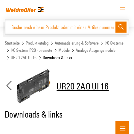
Zum
Zum
Inhalt
Navigationsmenü
springen
springen
Deutsch
Login anfordern
Anmelden
Website
Support Center
easyConnect
Startseite
Produktkatalog
Automatisierung & Software
I/O Systeme
I/O System IP20 - u-remote
Module
Analoge Ausgangsmodule
UR20-2AO-UI-16
Downloads & links
Produktkatalog
UR20-2AO-UI-16
Downloads & links