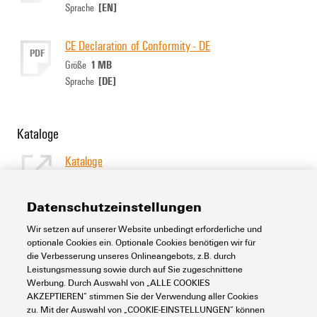
[EN]
Sprache
CE Declaration of Conformity - DE
PDF
1 MB
Größe
[DE]
Sprache
Kataloge
Kataloge
[EN]
Sprache
Datenschutzeinstellungen
Wir setzen auf unserer Website unbedingt erforderliche und
Support Center
optionale Cookies ein. Optionale Cookies benötigen wir für
die Verbesserung unseres Onlineangebots, z.B. durch
Leistungsmessung sowie durch auf Sie zugeschnittene
Support Center
Werbung. Durch Auswahl von „ALLE COOKIES
Suchen Sie regelmäßig nach Downloads?
AKZEPTIEREN“ stimmen Sie der Verwendung aller Cookies
Besuchen Sie unser Support Center!
zu. Mit der Auswahl von „COOKIE-EINSTELLUNGEN“ können