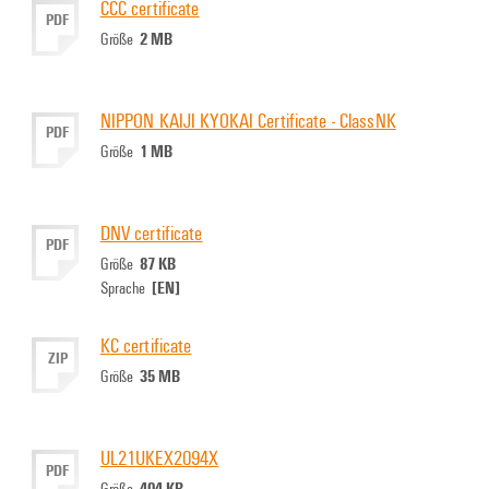
CCC certificate
PDF
2 MB
Größe
NIPPON KAIJI KYOKAI Certificate - ClassNK
PDF
1 MB
Größe
DNV certificate
PDF
87 KB
Größe
[EN]
Sprache
KC certificate
ZIP
35 MB
Größe
UL21UKEX2094X
PDF
404 KB
Größe