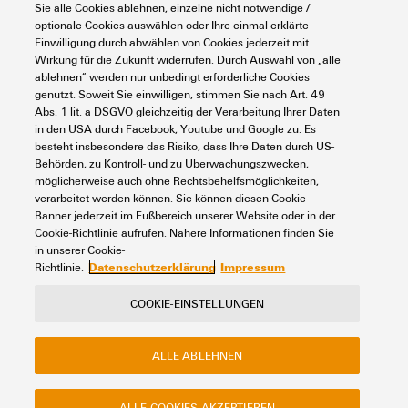
Leistungsstarke Suche - Dank einer optimierten Suchfunktion
Sie alle Cookies ablehnen, einzelne nicht notwendige /
finden Sie Ihre Antwort noch schneller in unserem Support
optionale Cookies auswählen oder Ihre einmal erklärte
Center
Einwilligung durch abwählen von Cookies jederzeit mit
Wirkung für die Zukunft widerrufen. Durch Auswahl von „alle
Mehrere Dateien auf einmal herunterladen. Verwenden Sie die
ablehnen“ werden nur unbedingt erforderliche Cookies
Schnellspur, um z. B. mehrere Step-Dateien auf einmal
herunterzuladen
genutzt. Soweit Sie einwilligen, stimmen Sie nach Art. 49
Abs. 1 lit. a DSGVO gleichzeitig der Verarbeitung Ihrer Daten
Markieren Sie bevorzugte Produkte und Dokumente, sehen Sie
in den USA durch Facebook, Youtube und Google zu. Es
sich Anwendungshinweise, Video-Tutorials und FAQs an,
besteht insbesondere das Risiko, dass Ihre Daten durch US-
erstellen Sie Serviceanfragen, ...
Behörden, zu Kontroll- und zu Überwachungszwecken,
möglicherweise auch ohne Rechtsbehelfsmöglichkeiten,
verarbeitet werden können. Sie können diesen Cookie-
Banner jederzeit im Fußbereich unserer Website oder in der
Cookie-Richtlinie aufrufen. Nähere Informationen finden Sie
in unserer Cookie-
Datenschutzerklärung
Impressum
Richtlinie.
Kontakt
Über unseren eShop
Impressum
COOKIE-EINSTELLUNGEN
Datenschutz
ALLE ABLEHNEN
Weidmüller Unternehmenswebseite
Häufig gestellte Fragen
Entsorgungshinweise
ALLE COOKIES AKZEPTIEREN