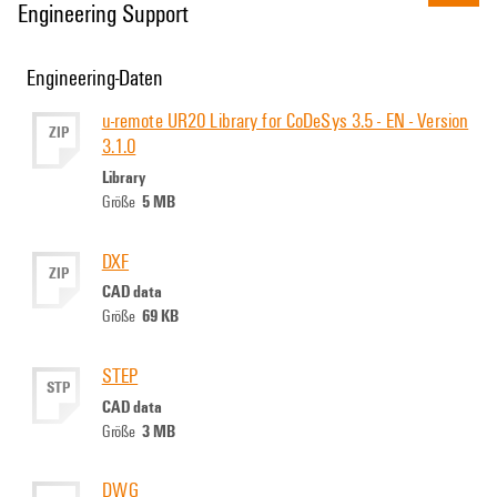
Engineering Support
Engineering-Daten
u-remote UR20 Library for CoDeSys 3.5 - EN - Version
ZIP
3.1.0
Library
5 MB
Größe
DXF
ZIP
CAD data
69 KB
Größe
STEP
STP
CAD data
3 MB
Größe
DWG