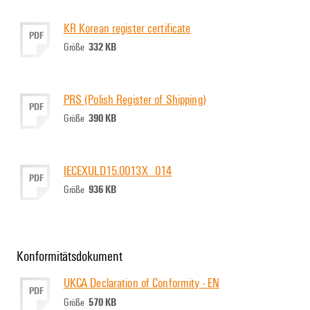
KR Korean register certificate
PDF
332 KB
Größe
PRS (Polish Register of Shipping)
PDF
390 KB
Größe
IECEXULD15.0013X_014
PDF
936 KB
Größe
Konformitätsdokument
UKCA Declaration of Conformity - EN
PDF
570 KB
Größe