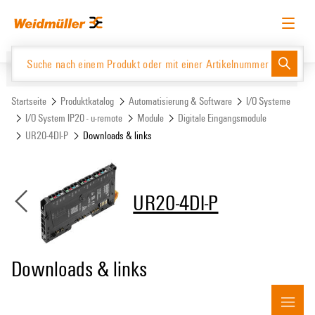
Zum
Zum
Inhalt
Navigationsmenü
springen
springen
Deutsch
Login anfordern
Anmelden
Website
Support Center
easyConnect
Startseite
Produktkatalog
Automatisierung & Software
I/O Systeme
I/O System IP20 - u-remote
Module
Digitale Eingangsmodule
UR20-4DI-P
Downloads & links
Produktkatalog
UR20-4DI-P
Downloads & links