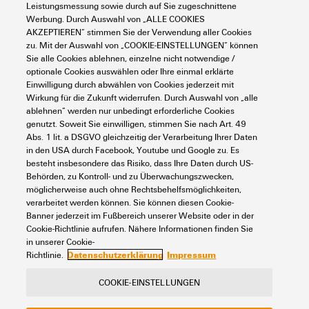
Leistungsmessung sowie durch auf Sie zugeschnittene
Support Center
Werbung. Durch Auswahl von „ALLE COOKIES
Suchen Sie regelmäßig nach Downloads?
AKZEPTIEREN“ stimmen Sie der Verwendung aller Cookies
Besuchen Sie unser Support Center!
zu. Mit der Auswahl von „COOKIE-EINSTELLUNGEN“ können
Leistungsstarke Suche - Dank einer optimierten Suchfunktion
Sie alle Cookies ablehnen, einzelne nicht notwendige /
finden Sie Ihre Antwort noch schneller in unserem Support
optionale Cookies auswählen oder Ihre einmal erklärte
Center
Einwilligung durch abwählen von Cookies jederzeit mit
Wirkung für die Zukunft widerrufen. Durch Auswahl von „alle
Mehrere Dateien auf einmal herunterladen. Verwenden Sie die
ablehnen“ werden nur unbedingt erforderliche Cookies
Schnellspur, um z. B. mehrere Step-Dateien auf einmal
herunterzuladen
genutzt. Soweit Sie einwilligen, stimmen Sie nach Art. 49
Abs. 1 lit. a DSGVO gleichzeitig der Verarbeitung Ihrer Daten
Markieren Sie bevorzugte Produkte und Dokumente, sehen Sie
in den USA durch Facebook, Youtube und Google zu. Es
sich Anwendungshinweise, Video-Tutorials und FAQs an,
besteht insbesondere das Risiko, dass Ihre Daten durch US-
erstellen Sie Serviceanfragen, ...
Behörden, zu Kontroll- und zu Überwachungszwecken,
möglicherweise auch ohne Rechtsbehelfsmöglichkeiten,
verarbeitet werden können. Sie können diesen Cookie-
Banner jederzeit im Fußbereich unserer Website oder in der
Cookie-Richtlinie aufrufen. Nähere Informationen finden Sie
in unserer Cookie-
Datenschutzerklärung
Impressum
Richtlinie.
Kontakt
Über unseren eShop
Impressum
COOKIE-EINSTELLUNGEN
Datenschutz