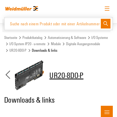
Zum
Zum
Inhalt
Navigationsmenü
springen
springen
Deutsch
Login anfordern
Anmelden
Website
Support Center
easyConnect
Startseite
Produktkatalog
Automatisierung & Software
I/O Systeme
I/O System IP20 - u-remote
Module
Digitale Ausgangsmodule
UR20-8DO-P
Downloads & links
Produktkatalog
UR20-8DO-P
Downloads & links