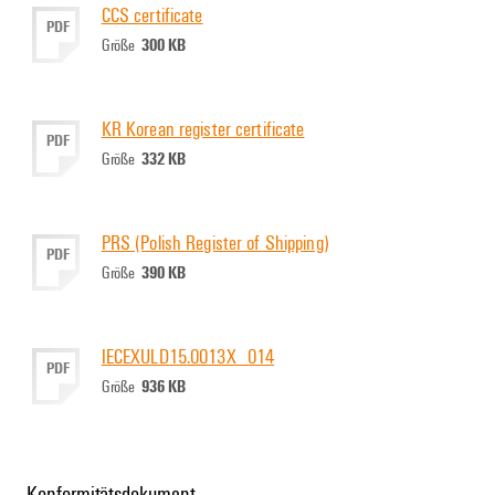
CCS certificate
PDF
300 KB
Größe
KR Korean register certificate
PDF
332 KB
Größe
PRS (Polish Register of Shipping)
PDF
390 KB
Größe
IECEXULD15.0013X_014
PDF
936 KB
Größe
Konformitätsdokument