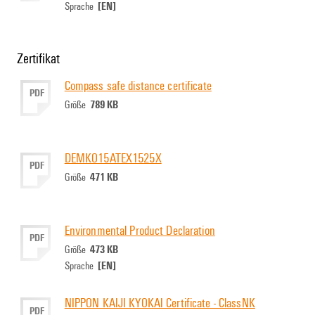
[EN]
Sprache
Zertifikat
Compass safe distance certificate
PDF
789 KB
Größe
DEMKO15ATEX1525X
PDF
471 KB
Größe
Environmental Product Declaration
PDF
473 KB
Größe
[EN]
Sprache
NIPPON KAIJI KYOKAI Certificate - ClassNK
PDF