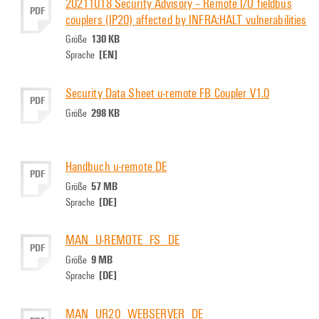
20211018 Security Advisory – Remote I/O fieldbus
PDF
couplers (IP20) affected by INFRA:HALT vulnerabilities
130 KB
Größe
[EN]
Sprache
Security Data Sheet u-remote FB Coupler V1.0
PDF
298 KB
Größe
Handbuch u-remote DE
PDF
57 MB
Größe
[DE]
Sprache
MAN_U-REMOTE_FS_DE
PDF
9 MB
Größe
[DE]
Sprache
MAN_UR20_WEBSERVER_DE