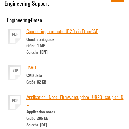
Engineering Support
Engineering-Daten
Connecting u-remote UR20 via EtherCAT
PDF
Quick start guide
1 MB
Größe
[EN]
Sprache
DWG
ZIP
CAD data
62 KB
Größe
Application_Note_Firmwareupdate_UR20_coupler_D
PDF
E
Application notes
285 KB
Größe
[DE]
Sprache