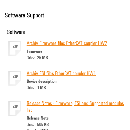
Software Support
Software
Archiv Firmware files EtherCAT coupler HW2
ZIP
Firmware
25 MB
Größe
Archiv ESI files EtherCAT coupler HW1
ZIP
Device description
1 MB
Größe
Release-Notes - Firmware, ESI and Supported modules
ZIP
list
Release Note
505 KB
Größe