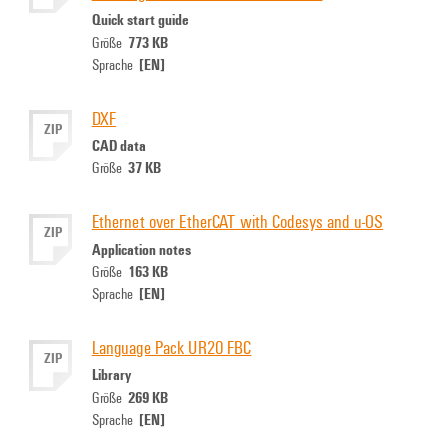
Quick start guide
773 KB
Größe
[EN]
Sprache
DXF
ZIP
CAD data
37 KB
Größe
Ethernet over EtherCAT with Codesys and u-OS
ZIP
Application notes
163 KB
Größe
[EN]
Sprache
Language Pack UR20 FBC
ZIP
Library
269 KB
Größe
[EN]
Sprache