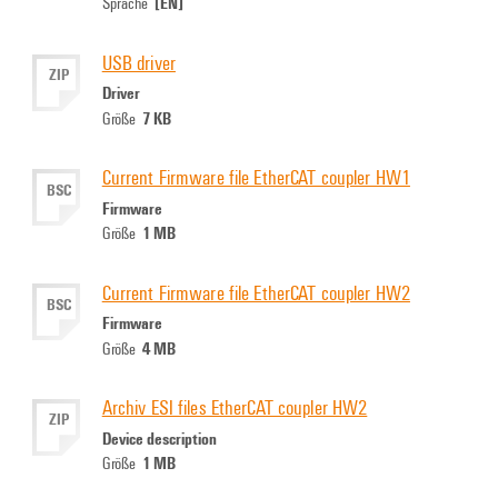
[EN]
Sprache
USB driver
ZIP
Driver
7 KB
Größe
Current Firmware file EtherCAT coupler HW1
BSC
Firmware
1 MB
Größe
Current Firmware file EtherCAT coupler HW2
BSC
Firmware
4 MB
Größe
Archiv ESI files EtherCAT coupler HW2
ZIP
Device description
1 MB
Größe