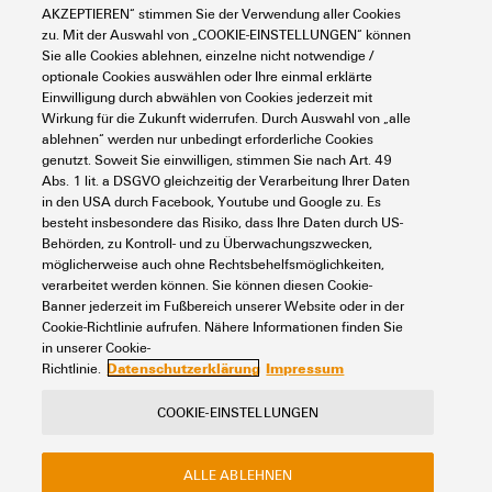
Suchen Sie regelmäßig nach Downloads?
AKZEPTIEREN“ stimmen Sie der Verwendung aller Cookies
Besuchen Sie unser Support Center!
zu. Mit der Auswahl von „COOKIE-EINSTELLUNGEN“ können
Leistungsstarke Suche - Dank einer optimierten Suchfunktion
Sie alle Cookies ablehnen, einzelne nicht notwendige /
finden Sie Ihre Antwort noch schneller in unserem Support
optionale Cookies auswählen oder Ihre einmal erklärte
Center
Einwilligung durch abwählen von Cookies jederzeit mit
Wirkung für die Zukunft widerrufen. Durch Auswahl von „alle
Mehrere Dateien auf einmal herunterladen. Verwenden Sie die
ablehnen“ werden nur unbedingt erforderliche Cookies
Schnellspur, um z. B. mehrere Step-Dateien auf einmal
herunterzuladen
genutzt. Soweit Sie einwilligen, stimmen Sie nach Art. 49
Abs. 1 lit. a DSGVO gleichzeitig der Verarbeitung Ihrer Daten
Markieren Sie bevorzugte Produkte und Dokumente, sehen Sie
in den USA durch Facebook, Youtube und Google zu. Es
sich Anwendungshinweise, Video-Tutorials und FAQs an,
besteht insbesondere das Risiko, dass Ihre Daten durch US-
erstellen Sie Serviceanfragen, ...
Behörden, zu Kontroll- und zu Überwachungszwecken,
möglicherweise auch ohne Rechtsbehelfsmöglichkeiten,
verarbeitet werden können. Sie können diesen Cookie-
Banner jederzeit im Fußbereich unserer Website oder in der
Cookie-Richtlinie aufrufen. Nähere Informationen finden Sie
in unserer Cookie-
Datenschutzerklärung
Impressum
Richtlinie.
COOKIE-EINSTELLUNGEN
Kontakt
Über unseren eShop
Impressum
Datenschutz
ALLE ABLEHNEN
Weidmüller Unternehmenswebseite