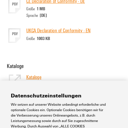
CE Declaration of Conformity - DE
PDF
1 MB
Größe
[DE]
Sprache
UKCA Declaration of Conformity - EN
PDF
1003 KB
Größe
Kataloge
Kataloge
[EN]
Sprache
Datenschutzeinstellungen
Wir setzen auf unserer Website unbedingt erforderliche und
Support Center
optionale Cookies ein. Optionale Cookies benötigen wir für
die Verbesserung unseres Onlineangebots, z.B. durch
Leistungsmessung sowie durch auf Sie zugeschnittene
Support Center
Werbung. Durch Auswahl von „ALLE COOKIES