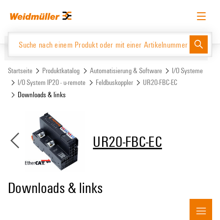
Zum
Zum
Inhalt
Navigationsmenü
springen
springen
Deutsch
Login anfordern
Anmelden
Website
Support Center
easyConnect
Startseite
Produktkatalog
Automatisierung & Software
I/O Systeme
I/O System IP20 - u-remote
Feldbuskoppler
UR20-FBC-EC
Downloads & links
Produktkatalog
UR20-FBC-EC
Downloads & links