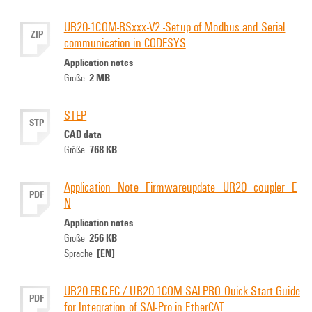
UR20-1COM-RSxxx-V2 -Setup of Modbus and Serial
ZIP
communication in CODESYS
Application notes
2 MB
Größe
STEP
STP
CAD data
768 KB
Größe
Application_Note_Firmwareupdate_UR20_coupler_E
PDF
N
Application notes
256 KB
Größe
[EN]
Sprache
UR20-FBC-EC / UR20-1COM-SAI-PRO Quick Start Guide
PDF
for Integration of SAI-Pro in EtherCAT