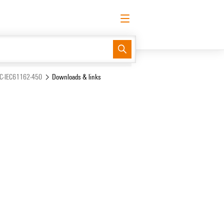
utsch
Login anfordern
Anmelden
Support Center
easyConnect
C-IEC61162-450
Downloads & links