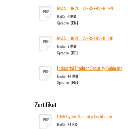
MAN_UR20_WEBSERVER_EN
PDF
6 MB
Größe
[EN]
Sprache
MAN_UR20_WEBSERVER_DE
PDF
7 MB
Größe
[DE]
Sprache
Industrial Product Security Guideline
PDF
14 MB
Größe
[EN]
Sprache
Zertifikat
DNV Cyber Security Certificate
PDF
81 KB
Größe