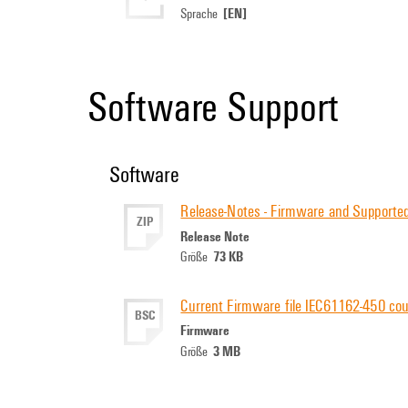
[EN]
Sprache
Software Support
Software
Release-Notes - Firmware and Supported
ZIP
Release Note
73 KB
Größe
Current Firmware file IEC61162-450 cou
BSC
Firmware
3 MB
Größe