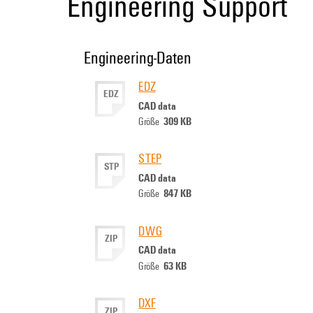
Engineering Support
Engineering-Daten
EDZ
EDZ
CAD data
309 KB
Größe
STEP
STP
CAD data
847 KB
Größe
DWG
ZIP
CAD data
63 KB
Größe
DXF
ZIP