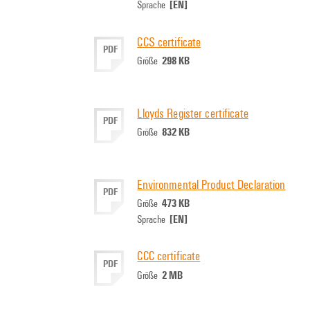
[EN]
Sprache
CCS certificate
PDF
298 KB
Größe
Lloyds Register certificate
PDF
832 KB
Größe
Environmental Product Declaration
PDF
473 KB
Größe
[EN]
Sprache
CCC certificate
PDF
2 MB
Größe