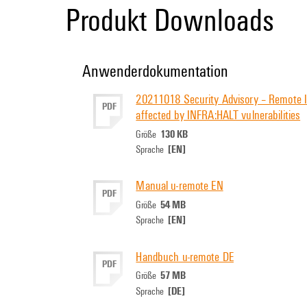
Produkt Downloads
Anwenderdokumentation
20211018 Security Advisory – Remote I/
PDF
affected by INFRA:HALT vulnerabilities
130 KB
Größe
[EN]
Sprache
Manual u-remote EN
PDF
54 MB
Größe
[EN]
Sprache
Handbuch u-remote DE
PDF
57 MB
Größe
[DE]
Sprache