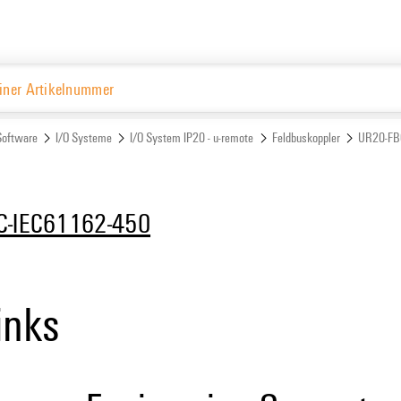
De
Website
Software
I/O Systeme
I/O System IP20 - u-remote
Feldbuskoppler
UR20-FB
C-IEC61162-450
inks