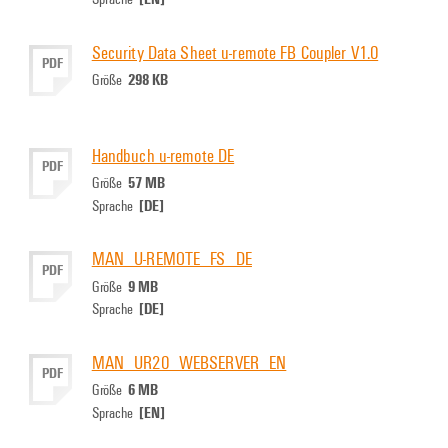
Security Data Sheet u-remote FB Coupler V1.0
PDF
298 KB
Größe
Handbuch u-remote DE
PDF
57 MB
Größe
[DE]
Sprache
MAN_U-REMOTE_FS_DE
PDF
9 MB
Größe
[DE]
Sprache
MAN_UR20_WEBSERVER_EN
PDF
6 MB
Größe
[EN]
Sprache