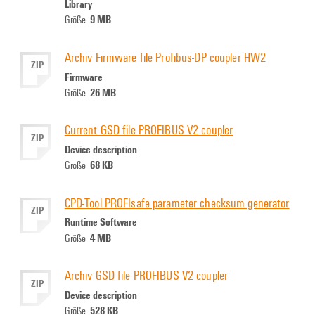
Library
9 MB
Größe
Archiv Firmware file Profibus-DP coupler HW2
ZIP
Firmware
26 MB
Größe
Current GSD file PROFIBUS V2 coupler
ZIP
Device description
68 KB
Größe
CPD-Tool PROFIsafe parameter checksum generator
ZIP
Runtime Software
4 MB
Größe
Archiv GSD file PROFIBUS V2 coupler
ZIP
Device description
528 KB
Größe