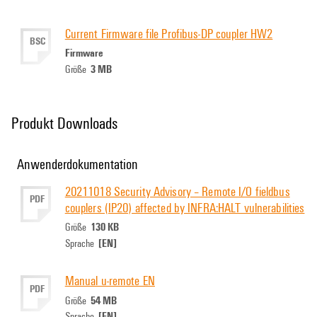
Current Firmware file Profibus-DP coupler HW2
BSC
Firmware
3 MB
Größe
Produkt Downloads
Anwenderdokumentation
20211018 Security Advisory – Remote I/O fieldbus
PDF
couplers (IP20) affected by INFRA:HALT vulnerabilities
130 KB
Größe
[EN]
Sprache
Manual u-remote EN
PDF
54 MB
Größe
[EN]
Sprache