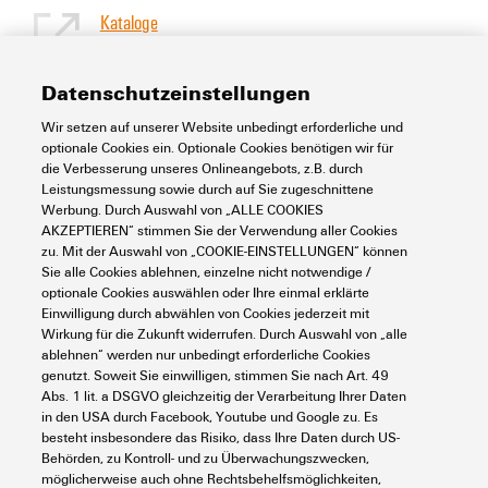
Kataloge
[EN]
Sprache
Datenschutzeinstellungen
Wir setzen auf unserer Website unbedingt erforderliche und
Support Center
optionale Cookies ein. Optionale Cookies benötigen wir für
die Verbesserung unseres Onlineangebots, z.B. durch
Leistungsmessung sowie durch auf Sie zugeschnittene
Support Center
Werbung. Durch Auswahl von „ALLE COOKIES
Suchen Sie regelmäßig nach Downloads?
AKZEPTIEREN“ stimmen Sie der Verwendung aller Cookies
Besuchen Sie unser Support Center!
zu. Mit der Auswahl von „COOKIE-EINSTELLUNGEN“ können
Leistungsstarke Suche - Dank einer optimierten Suchfunktion
Sie alle Cookies ablehnen, einzelne nicht notwendige /
finden Sie Ihre Antwort noch schneller in unserem Support
optionale Cookies auswählen oder Ihre einmal erklärte
Center
Einwilligung durch abwählen von Cookies jederzeit mit
Wirkung für die Zukunft widerrufen. Durch Auswahl von „alle
Mehrere Dateien auf einmal herunterladen. Verwenden Sie die
ablehnen“ werden nur unbedingt erforderliche Cookies
Schnellspur, um z. B. mehrere Step-Dateien auf einmal
herunterzuladen
genutzt. Soweit Sie einwilligen, stimmen Sie nach Art. 49
Abs. 1 lit. a DSGVO gleichzeitig der Verarbeitung Ihrer Daten
Markieren Sie bevorzugte Produkte und Dokumente, sehen Sie
in den USA durch Facebook, Youtube und Google zu. Es
sich Anwendungshinweise, Video-Tutorials und FAQs an,
besteht insbesondere das Risiko, dass Ihre Daten durch US-
erstellen Sie Serviceanfragen, ...
Behörden, zu Kontroll- und zu Überwachungszwecken,
möglicherweise auch ohne Rechtsbehelfsmöglichkeiten,