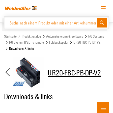
Zum
Zum
Inhalt
Navigationsmenü
springen
springen
Deutsch
Login anfordern
Anmelden
Website
Support Center
easyConnect
Startseite
Produktkatalog
Automatisierung & Software
I/O Systeme
I/O System IP20 - u-remote
Feldbuskoppler
UR20-FBC-PB-DP-V2
Downloads & links
Produktkatalog
UR20-FBC-PB-DP-V2
Downloads & links