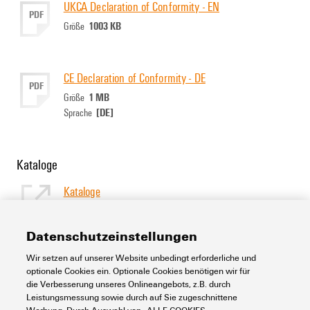
UKCA Declaration of Conformity - EN
PDF
1003 KB
Größe
CE Declaration of Conformity - DE
PDF
1 MB
Größe
[DE]
Sprache
Kataloge
Kataloge
[EN]
Sprache
Datenschutzeinstellungen
Wir setzen auf unserer Website unbedingt erforderliche und
Support Center
optionale Cookies ein. Optionale Cookies benötigen wir für
die Verbesserung unseres Onlineangebots, z.B. durch
Leistungsmessung sowie durch auf Sie zugeschnittene
Support Center