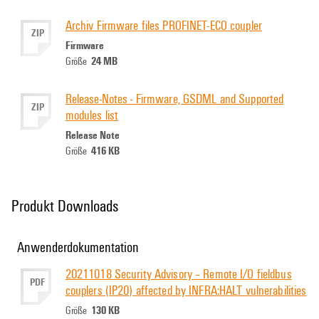
Archiv Firmware files PROFINET-ECO coupler
ZIP
Firmware
24 MB
Größe
Release-Notes - Firmware, GSDML and Supported
ZIP
modules list
Release Note
416 KB
Größe
Produkt Downloads
Anwenderdokumentation
20211018 Security Advisory – Remote I/O fieldbus
PDF
couplers (IP20) affected by INFRA:HALT vulnerabilities
130 KB
Größe