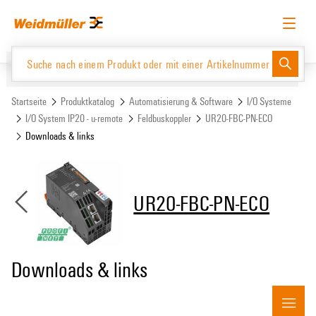
Zum
Zum
Inhalt
Navigationsmenü
springen
springen
Deutsch
Login anfordern
Anmelden
Website
Support Center
easyConnect
Startseite
Produktkatalog
Automatisierung & Software
I/O Systeme
I/O System IP20 - u-remote
Feldbuskoppler
UR20-FBC-PN-ECO
Downloads & links
Produktkatalog
UR20-FBC-PN-ECO
Downloads & links