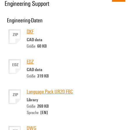
Engineering Support
Engineering-Daten
DXF
ZIP
CAD data
60 KB
Größe
EDZ
EDZ
CAD data
319 KB
Größe
Language Pack UR20 FBC
ZIP
Library
269 KB
Größe
[EN]
Sprache
DWG