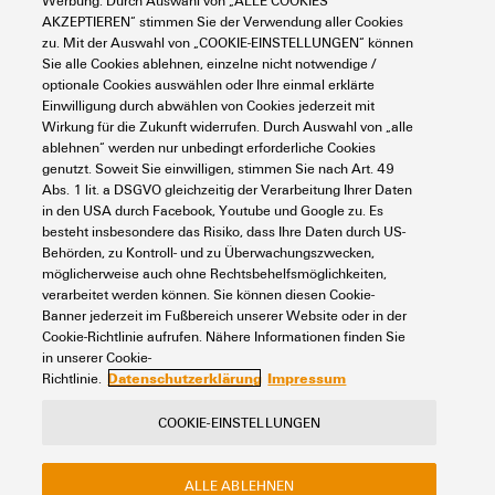
Werbung. Durch Auswahl von „ALLE COOKIES
Suchen Sie regelmäßig nach Downloads?
AKZEPTIEREN“ stimmen Sie der Verwendung aller Cookies
Besuchen Sie unser Support Center!
zu. Mit der Auswahl von „COOKIE-EINSTELLUNGEN“ können
Leistungsstarke Suche - Dank einer optimierten Suchfunktion
Sie alle Cookies ablehnen, einzelne nicht notwendige /
finden Sie Ihre Antwort noch schneller in unserem Support
optionale Cookies auswählen oder Ihre einmal erklärte
Center
Einwilligung durch abwählen von Cookies jederzeit mit
Wirkung für die Zukunft widerrufen. Durch Auswahl von „alle
Mehrere Dateien auf einmal herunterladen. Verwenden Sie die
Schnellspur, um z. B. mehrere Step-Dateien auf einmal
ablehnen“ werden nur unbedingt erforderliche Cookies
herunterzuladen
genutzt. Soweit Sie einwilligen, stimmen Sie nach Art. 49
Abs. 1 lit. a DSGVO gleichzeitig der Verarbeitung Ihrer Daten
Markieren Sie bevorzugte Produkte und Dokumente, sehen Sie
in den USA durch Facebook, Youtube und Google zu. Es
sich Anwendungshinweise, Video-Tutorials und FAQs an,
besteht insbesondere das Risiko, dass Ihre Daten durch US-
erstellen Sie Serviceanfragen, ...
Behörden, zu Kontroll- und zu Überwachungszwecken,
möglicherweise auch ohne Rechtsbehelfsmöglichkeiten,
verarbeitet werden können. Sie können diesen Cookie-
Banner jederzeit im Fußbereich unserer Website oder in der
Cookie-Richtlinie aufrufen. Nähere Informationen finden Sie
in unserer Cookie-
Datenschutzerklärung
Impressum
Richtlinie.
Kontakt
Über unseren eShop
Impressum
COOKIE-EINSTELLUNGEN
Datenschutz
ALLE ABLEHNEN
Weidmüller Unternehmenswebseite