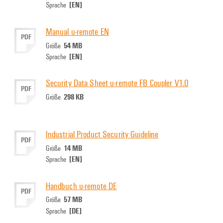
[EN]
Sprache
Manual u-remote EN
PDF
54 MB
Größe
[EN]
Sprache
Security Data Sheet u-remote FB Coupler V1.0
PDF
298 KB
Größe
Industrial Product Security Guideline
PDF
14 MB
Größe
[EN]
Sprache
Handbuch u-remote DE
PDF
57 MB
Größe
[DE]
Sprache