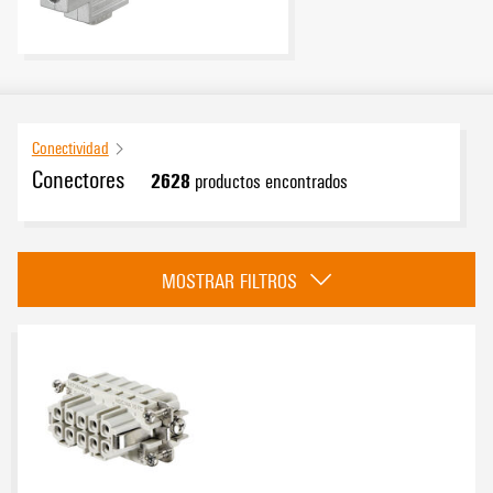
Conectividad
Conectores
2628
productos encontrados
Categoría
MOSTRAR FILTROS
Conectores industriales
(1853)
Conectores para Ethernet industrial
(227)
Conectores circulares
(488)
Alimentación
(13)
Homologaciones
Conector de válvula
(19)
Signal Converter
(5)
Conectores BUS
(23)