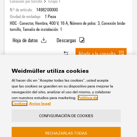
Conexión por tornillo
Grupo 1
N.º de artículo:
1498200000
Unidad de embalaje:
1
Pieza
HDC - Conector, Hembra, 400 V, 16 A, Número de polos: 3, Conexión brida-
tornillo, Tamaño de instalación: 1
Hoja de datos
Descargas
Añadir a la consulta
Weidmüller utiliza cookies
1
2
3
Al hacer clic en “Aceptar todas las cookies”, usted acepta
que las cookies se guarden en su dispositivo para mejorar la
navegación del sitio, analizar el uso del mismo, y colaborar
Política de
con nuestros estudios para marketing.
Cookies
Aviso legal
Contacto
Acerca de nuestra eShop
CONFIGURACIÓN DE COOKIES
Menciones legales
Privacidad
Sitio web de la empresa Weidmuller
RECHAZARLAS TODAS
Preguntas frecuentes