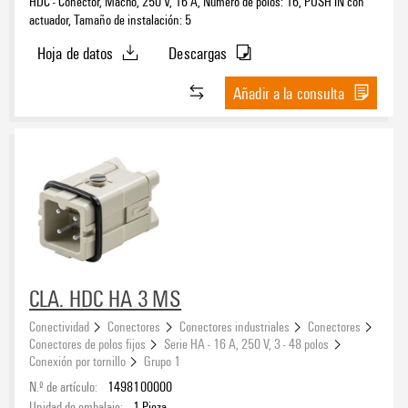
HDC - Conector, Macho, 250 V, 16 A, Número de polos: 16, PUSH IN con
actuador, Tamaño de instalación: 5
Hoja de datos
Descargas
Añadir a la consulta
CLA. HDC HA 3 MS
Conectividad
Conectores
Conectores industriales
Conectores
Conectores de polos fijos
Serie HA - 16 A, 250 V, 3 - 48 polos
Conexión por tornillo
Grupo 1
N.º de artículo:
1498100000
Unidad de embalaje:
1
Pieza