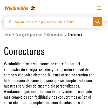
text.skipToContent
text.skipToNavigation
Español
Solicitud de acceso
Inicio de sesión
Website
Support Center
easyConnect
Inicio
Catálogo de productos
Conectividad
Conectores
Conectores
Catálogo de productos
Weidmüller ofrece soluciones de conexión para el
suministro de energía, señales y datos entre el nivel de
campo y el cuadro eléctrico. Nuestra oferta no termina con
la fabricación del conector, sino que se complementa con
nuestros servicios de ensamblaje personalizados.
Ayudamos a gestionar incluso los proyectos de cableado
más complejos con facilidad y nos convertimos así en el
socio ideal para la implementación de soluciones de
conexión completas, desde conectores individuales y