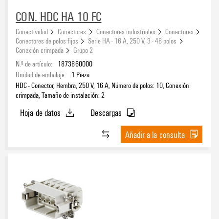
Sistema eCAD
CON. HDC HA 10 FC
Conectividad
Conectores
Conectores industriales
Conectores
Conectores de polos fijos
Serie HA - 16 A, 250 V, 3 - 48 polos
Conexión crimpada
Grupo 2
Surtido DC Ready
N.º de artículo:
1873860000
Sí
Unidad de embalaje:
1
Pieza
(14)
HDC - Conector, Hembra, 250 V, 16 A, Número de polos: 10, Conexión
crimpada, Tamaño de instalación: 2
Hoja de datos
Descargas
Añadir a la consulta