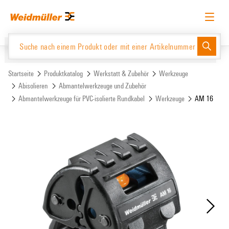
Zum
Zum
Inhalt
Navigationsmenü
springen
springen
Deutsch
Login anfordern
Anmelden
Website
Support Center
easyConnect
Startseite
Produktkatalog
Werkstatt & Zubehör
Werkzeuge
Abisolieren
Abmantelwerkzeuge und Zubehör
Abmantelwerkzeuge für PVC-isolierte Rundkabel
Werkzeuge
AM 16
Produktkatalog