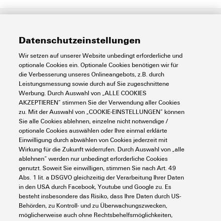
Allgemeine Bestelldaten
Datenschutzeinstellungen
Wir setzen auf unserer Website unbedingt erforderliche und
optionale Cookies ein. Optionale Cookies benötigen wir für
Ausfuehrung
Werkzeuge,
Abmessungen und Gewichte
die Verbesserung unseres Onlineangebots, z.B. durch
Abmantelwerkzeug
Leistungsmessung sowie durch auf Sie zugeschnittene
Werbung. Durch Auswahl von „ALLE COOKIES
Best.-Nr.
9204190000
AKZEPTIEREN“ stimmen Sie der Verwendung aller Cookies
Tiefe
41 mm
Umweltanforderungen
zu. Mit der Auswahl von „COOKIE-EINSTELLUNGEN“ können
Sie alle Cookies ablehnen, einzelne nicht notwendige /
Art
AM 16
optionale Cookies auswählen oder Ihre einmal erklärte
Tiefe (inch)
1,614 inch
Einwilligung durch abwählen von Cookies jederzeit mit
RoHS-Konformitätsstatus
Nicht betroffen
Wirkung für die Zukunft widerrufen. Durch Auswahl von „alle
Technische Daten
GTIN (EAN)
4032248608133
Höhe
53 mm
ablehnen“ werden nur unbedingt erforderliche Cookies
genutzt. Soweit Sie einwilligen, stimmen Sie nach Art. 49
REACH SVHC
Lead 7439-92-1
Abs. 1 lit. a DSGVO gleichzeitig der Verarbeitung Ihrer Daten
VPE
1 Stück
Höhe (inch)
2,087 inch
Artikelbeschreibung
Kabelmesser
in den USA durch Facebook, Youtube und Google zu. Es
Abisolierwerkzeuge
besteht insbesondere das Risiko, dass Ihre Daten durch US-
SCIP
cf06c250-ed1e-4a45-9c1b-
Behörden, zu Kontroll- und zu Überwachungszwecken,
c5c8cbf13bf0
Breite
58 mm
möglicherweise auch ohne Rechtsbehelfsmöglichkeiten,