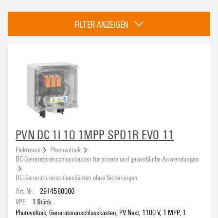
Kategorie
FILTER ANZEIGEN
DC-Generatoranschlusskästen ohne Sicherungen
(59)
DC-Generatoranschlusskästen mit Sicherungen
(20)
Feuerwehrschalter
(26)
PV Inline
(2)
Zulassungen
DC-Schalter
(4)
PV PROTECT
(12)
eCAD-System
PVN DC 1I 1O 1MPP SPD1R EVO 11
Elektronik
Photovoltaik
DC-Generatoranschlusskästen für private und gewerbliche Anwendungen
Anzahl der Maximum Power Points (MPP)
DC-Generatoranschlusskästen ohne Sicherungen
Art.-Nr.:
2914580000
VPE:
1
Stück
Photovoltaik, Generatoranschlusskasten, PV Next, 1100 V, 1 MPP, 1