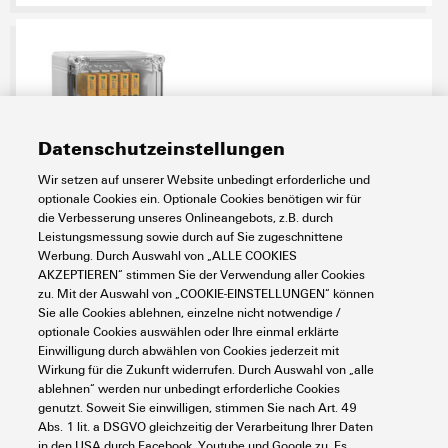
Datenschutzeinstellungen
Wir setzen auf unserer Website unbedingt erforderliche und
PVN DC 2I 1O 2MPP SPD2R WM4 11
optionale Cookies ein. Optionale Cookies benötigen wir für
die Verbesserung unseres Onlineangebots, z.B. durch
Elektronik
Photovoltaik
Leistungsmessung sowie durch auf Sie zugeschnittene
DC-Generatoranschlusskästen für private und gewerbliche Anwendungen
Werbung. Durch Auswahl von „ALLE COOKIES
AKZEPTIEREN“ stimmen Sie der Verwendung aller Cookies
DC-Generatoranschlusskästen ohne Sicherungen
zu. Mit der Auswahl von „COOKIE-EINSTELLUNGEN“ können
Sie alle Cookies ablehnen, einzelne nicht notwendige /
Art.-Nr.:
2866350000
optionale Cookies auswählen oder Ihre einmal erklärte
VPE:
1
Stück
Einwilligung durch abwählen von Cookies jederzeit mit
Photovoltaik, Generatoranschlusskasten, PV Next, 1100 V, 2 MPP, 2
Wirkung für die Zukunft widerrufen. Durch Auswahl von „alle
Eingänge/1 Ausgang pro MPP, Überspannungsschutz II, WM4C
ablehnen“ werden nur unbedingt erforderliche Cookies
genutzt. Soweit Sie einwilligen, stimmen Sie nach Art. 49
Datenblatt
Downloads
Abs. 1 lit. a DSGVO gleichzeitig der Verarbeitung Ihrer Daten
in den USA durch Facebook, Youtube und Google zu. Es