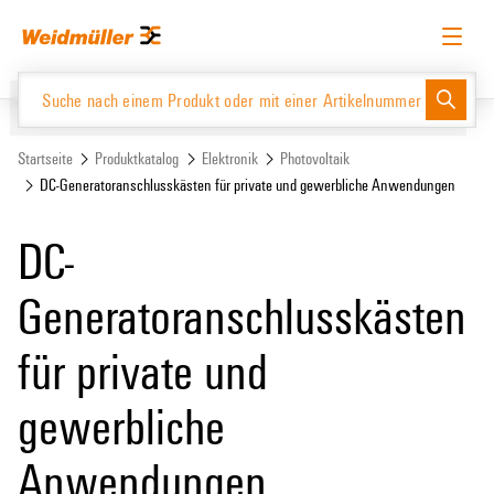
Zum
Zum
Inhalt
Navigationsmenü
springen
springen
Deutsch
Login anfordern
Anmelden
Website
Support Center
easyConnect
Startseite
Produktkatalog
Elektronik
Photovoltaik
DC-Generatoranschlusskästen für private und gewerbliche Anwendungen
Produktkatalog
DC-
Generatoranschlusskästen
für private und
gewerbliche
Anwendungen