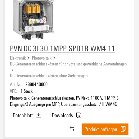
PVN DC 3I 3O 1MPP SPD1R WM4 11
Elektronik
Photovoltaik
DC-Generatoranschlusskästen für private und gewerbliche Anwendungen
DC-Generatoranschlusskästen ohne Sicherungen
Art.-Nr.:
2890440000
VPE:
1
Stück
Photovoltaik, Generatoranschlusskasten, PV Next, 1100 V, 1 MPP, 3
Eingänge/3 Ausgänge pro MPP, Überspannungsschutz I / II, WM4C
Datenblatt
Downloads
Produkt anfragen