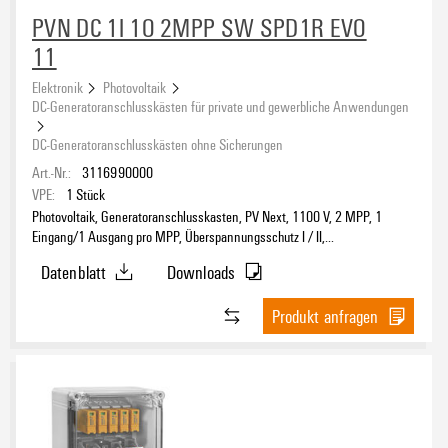
PVN DC 1I 1O 2MPP SW SPD1R EVO
11
Elektronik
Photovoltaik
DC-Generatoranschlusskästen für private und gewerbliche Anwendungen
DC-Generatoranschlusskästen ohne Sicherungen
Art.-Nr.:
3116990000
VPE:
1
Stück
Photovoltaik, Generatoranschlusskasten, PV Next, 1100 V, 2 MPP, 1
Eingang/1 Ausgang pro MPP, Überspannungsschutz I / II,
Lasttrennschalter, MC4-Evo 2
Datenblatt
Downloads
Produkt anfragen