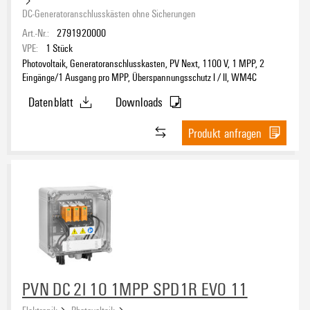
DC-Generatoranschlusskästen ohne Sicherungen
Art.-Nr.:
2791920000
VPE:
1
Stück
Photovoltaik, Generatoranschlusskasten, PV Next, 1100 V, 1 MPP, 2
Eingänge/1 Ausgang pro MPP, Überspannungsschutz I / II, WM4C
Datenblatt
Downloads
Produkt anfragen
PVN DC 2I 1O 1MPP SPD1R EVO 11
Elektronik
Photovoltaik