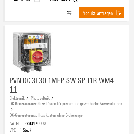
Produkt anfragen
PVN DC 3I 3O 1MPP SW SPD1R WM4
11
Elektronik
Photovoltaik
DC-Generatoranschlusskästen für private und gewerbliche Anwendungen
DC-Generatoranschlusskästen ohne Sicherungen
Art.-Nr.:
2890470000
VPE:
1
Stück