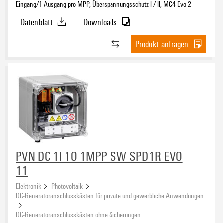
Eingang/1 Ausgang pro MPP, Überspannungsschutz I / II, MC4-Evo 2
Überspannungsschutz
Datenblatt
Downloads
Produkt anfragen
Anschlussart String
Anzahl der Eingänge
PVN DC 1I 1O 1MPP SW SPD1R EVO
11
Elektronik
Photovoltaik
DC-Generatoranschlusskästen für private und gewerbliche Anwendungen
DC-Generatoranschlusskästen ohne Sicherungen