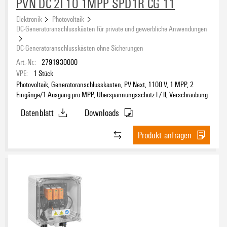
PVN DC 2I 1O 1MPP SPD1R CG 11
Elektronik
Photovoltaik
DC-Generatoranschlusskästen für private und gewerbliche Anwendungen
DC-Generatoranschlusskästen ohne Sicherungen
Art.-Nr.:
2791930000
VPE:
1
Stück
Photovoltaik, Generatoranschlusskasten, PV Next, 1100 V, 1 MPP, 2
Eingänge/1 Ausgang pro MPP, Überspannungsschutz I / II, Verschraubung
Datenblatt
Downloads
Produkt anfragen