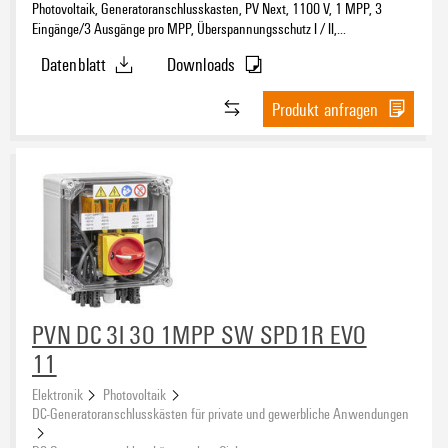
Photovoltaik, Generatoranschlusskasten, PV Next, 1100 V, 1 MPP, 3
Eingänge/3 Ausgänge pro MPP, Überspannungsschutz I / II,
Lasttrennschalter, WM4C
Datenblatt
Downloads
Produkt anfragen
PVN DC 3I 3O 1MPP SW SPD1R EVO
11
Elektronik
Photovoltaik
DC-Generatoranschlusskästen für private und gewerbliche Anwendungen