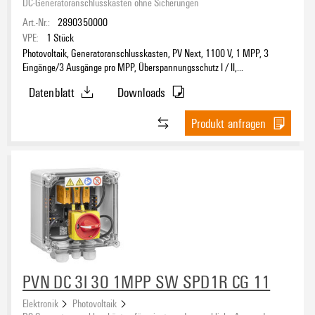
DC-Generatoranschlusskästen ohne Sicherungen
Art.-Nr.:
2890350000
VPE:
1
Stück
Photovoltaik, Generatoranschlusskasten, PV Next, 1100 V, 1 MPP, 3
Eingänge/3 Ausgänge pro MPP, Überspannungsschutz I / II,
Lasttrennschalter, MC4-Evo 2
Datenblatt
Downloads
Produkt anfragen
PVN DC 3I 3O 1MPP SW SPD1R CG 11
Elektronik
Photovoltaik