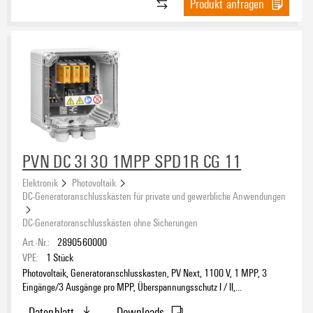
Produkt anfragen
PVN DC 3I 3O 1MPP SPD1R CG 11
Elektronik
Photovoltaik
DC-Generatoranschlusskästen für private und gewerbliche Anwendungen
DC-Generatoranschlusskästen ohne Sicherungen
Art.-Nr.:
2890560000
VPE:
1
Stück
Photovoltaik, Generatoranschlusskasten, PV Next, 1100 V, 1 MPP, 3
Eingänge/3 Ausgänge pro MPP, Überspannungsschutz I / II,
Verschraubung
Datenblatt
Downloads