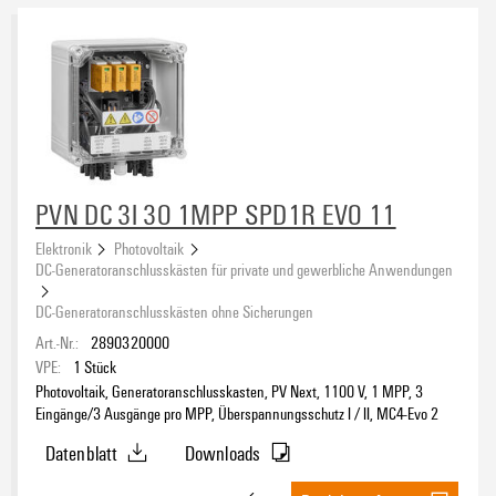
PVN DC 3I 3O 1MPP SPD1R EVO 11
Elektronik
Photovoltaik
DC-Generatoranschlusskästen für private und gewerbliche Anwendungen
DC-Generatoranschlusskästen ohne Sicherungen
Art.-Nr.:
2890320000
VPE:
1
Stück
Photovoltaik, Generatoranschlusskasten, PV Next, 1100 V, 1 MPP, 3
Eingänge/3 Ausgänge pro MPP, Überspannungsschutz I / II, MC4-Evo 2
Datenblatt
Downloads