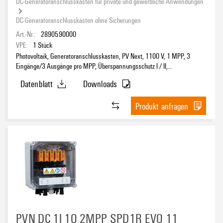
DC-Generatoranschlusskästen für private und gewerbliche Anwendungen
DC-Generatoranschlusskästen ohne Sicherungen
Art.-Nr.:
2890590000
VPE:
1
Stück
Photovoltaik, Generatoranschlusskasten, PV Next, 1100 V, 1 MPP, 3
Eingänge/3 Ausgänge pro MPP, Überspannungsschutz I / II,
Lasttrennschalter, Verschraubung
Datenblatt
Downloads
Produkt anfragen
PVN DC 1I 1O 2MPP SPD1R EVO 11