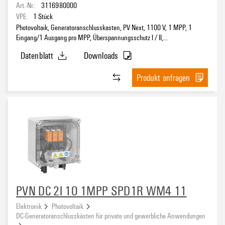
Art.-Nr.:
3116980000
VPE:
1
Stück
Photovoltaik, Generatoranschlusskasten, PV Next, 1100 V, 1 MPP, 1
Eingang/1 Ausgang pro MPP, Überspannungsschutz I / II,
Lasttrennschalter, MC4-Evo 2
Datenblatt
Downloads
Produkt anfragen
PVN DC 2I 1O 1MPP SPD1R WM4 11
Elektronik
Photovoltaik
DC-Generatoranschlusskästen für private und gewerbliche Anwendungen