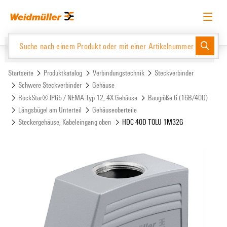
Zum
Zum
Inhalt
Navigationsmenü
springen
springen
Deutsch
Login anfordern
Anmelden
Website
Support Center
easyConnect
Startseite
Produktkatalog
Verbindungstechnik
Steckverbinder
Schwere Steckverbinder
Gehäuse
RockStar® IP65 / NEMA Typ 12, 4X Gehäuse
Baugröße 6 (16B/40D)
Produktkatalog
Längsbügel am Unterteil
Gehäuseoberteile
Steckergehäuse, Kabeleingang oben
HDC 40D TOLU 1M32G