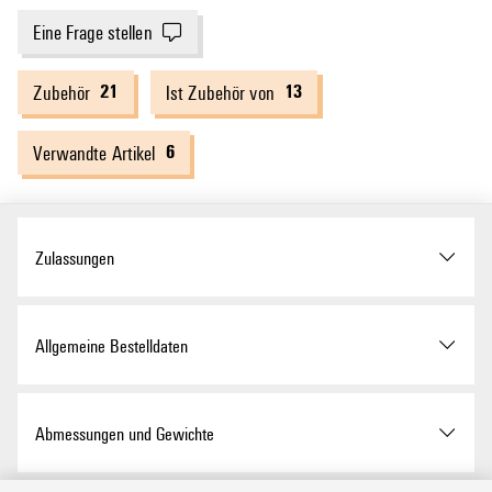
Eine Frage stellen
21
13
Zubehör
Ist Zubehör von
6
Verwandte Artikel
Zulassungen
Zulassungen
Allgemeine Bestelldaten
ROHS
Konform
Ausfuehrung
HDC - Gehäuse, Baugröße: 6,
Abmessungen und Gewichte
Schutzart: IP65, im
gestecktem Zustand,
UL Webseite
UL File Number Search
Kabeleingang oben,