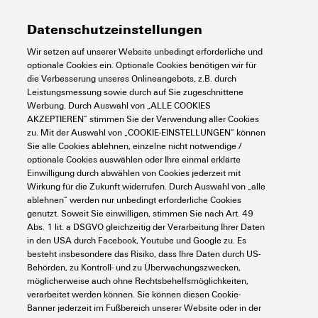
Steckergehäuse, Längsbügel
Höhe
76 mm
Temperaturen
Zertifikat-Nr. (cURus)
E92202
am Unterteil, hoch, Größe
Datenschutzeinstellungen
Kabeleingänge: M 32
Höhe (inch)
2,992 inch
Wir setzen auf unserer Website unbedingt erforderliche und
optionale Cookies ein. Optionale Cookies benötigen wir für
Grenztemperatur
-40 °C ... 125 °C
Umweltanforderungen
Best.-Nr.
1787100000
die Verbesserung unseres Onlineangebots, z.B. durch
Breite
45,5 mm
Leistungsmessung sowie durch auf Sie zugeschnittene
Werbung. Durch Auswahl von „ALLE COOKIES
Art
HDC 40D TOLU 1M32G
AKZEPTIEREN“ stimmen Sie der Verwendung aller Cookies
Breite (inch)
1,791 inch
RoHS-Konformitätsstatus
Konform ohne Ausnahme
Abmessungen
zu. Mit der Auswahl von „COOKIE-EINSTELLUNGEN“ können
Sie alle Cookies ablehnen, einzelne nicht notwendige /
GTIN (EAN)
4032248204441
Nettogewicht
272 g
optionale Cookies auswählen oder Ihre einmal erklärte
REACH SVHC
Keine SVHC über 0,1 Gew.-%
Einwilligung durch abwählen von Cookies jederzeit mit
Breite Gehäuse C
43 mm
Wirkung für die Zukunft widerrufen. Durch Auswahl von „alle
VPE
1 Stück
Allgemeine Daten
Chemische Beständigkeit
Substanz:
Aceton
ablehnen“ werden nur unbedingt erforderliche Cookies
genutzt. Soweit Sie einwilligen, stimmen Sie nach Art. 49
Chemische Beständigkeit:
Höhe Gehäuse B
76 mm
Abs. 1 lit. a DSGVO gleichzeitig der Verarbeitung Ihrer Daten
Bedingt beständig
Oberfläche
Pulverlack
in den USA durch Facebook, Youtube und Google zu. Es
Ausführung
Substanz:
Bohröl
besteht insbesondere das Risiko, dass Ihre Daten durch US-
Kabeleingang
mit Gewinde
Behörden, zu Kontroll- und zu Überwachungszwecken,
Chemische Beständigkeit:
Schutzart
IP65
möglicherweise auch ohne Rechtsbehelfsmöglichkeiten,
Beständig
im gestecktem Zustand
Länge Gehäuse
93,3 mm
Abdeckung
ohne Deckel
verarbeitet werden können. Sie können diesen Cookie-
Klassifikationen
Substanz:
Diesel
Banner jederzeit im Fußbereich unserer Website oder in der