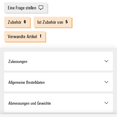
Eine Frage stellen
6
5
Zubehör
Ist Zubehör von
1
Verwandte Artikel
Zulassungen
Zulassungen
Allgemeine Bestelldaten
ROHS
Konform
Ausfuehrung
HDC - Gehäuse, Baugröße:
Abmessungen und Gewichte
10, Schutzart: IP65, im
gestecktem Zustand,
UL Webseite
UL File Number Search
Kupplungsgehäuse,