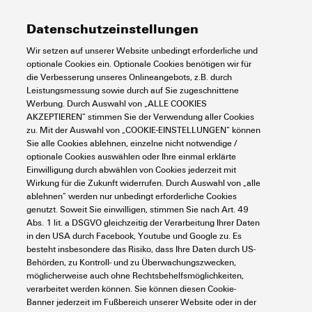
Längsbügel am Unterteil,
Tiefe
107 mm
Temperaturen
Zertifikat-Nr. (cURus)
E92202
Standard, Größe
Datenschutzeinstellungen
Kabeleingänge: M 32
Tiefe (inch)
4,213 inch
Wir setzen auf unserer Website unbedingt erforderliche und
optionale Cookies ein. Optionale Cookies benötigen wir für
Grenztemperatur
-40 °C ... 125 °C
Umweltanforderungen
Best.-Nr.
1788500000
die Verbesserung unseres Onlineangebots, z.B. durch
Höhe
83 mm
Leistungsmessung sowie durch auf Sie zugeschnittene
Werbung. Durch Auswahl von „ALLE COOKIES
Art
HDC 32B KLU 1M32G
AKZEPTIEREN“ stimmen Sie der Verwendung aller Cookies
Höhe (inch)
3,268 inch
RoHS-Konformitätsstatus
Konform ohne Ausnahme
Abmessungen
zu. Mit der Auswahl von „COOKIE-EINSTELLUNGEN“ können
Sie alle Cookies ablehnen, einzelne nicht notwendige /
GTIN (EAN)
4032248206032
Breite
115,9 mm
optionale Cookies auswählen oder Ihre einmal erklärte
REACH SVHC
Potassium perfluorobutane
Einwilligung durch abwählen von Cookies jederzeit mit
sulfonate 29420-49-3
Breite Gehäuse C
82,5 mm
Wirkung für die Zukunft widerrufen. Durch Auswahl von „alle
VPE
1 Stück
Allgemeine Daten
Breite (inch)
4,563 inch
ablehnen“ werden nur unbedingt erforderliche Cookies
SCIP
e98b2b24-ba23-41bf-8d19-
genutzt. Soweit Sie einwilligen, stimmen Sie nach Art. 49
Höhe Gehäuse B
83 mm
0dda3647412f
Abs. 1 lit. a DSGVO gleichzeitig der Verarbeitung Ihrer Daten
Nettogewicht
454 g
Oberfläche
Pulverlack
in den USA durch Facebook, Youtube und Google zu. Es
Ausführung
besteht insbesondere das Risiko, dass Ihre Daten durch US-
Kabeleingang
mit Gewinde
Chemische Beständigkeit
Substanz:
Aceton
Behörden, zu Kontroll- und zu Überwachungszwecken,
Schutzart
IP65
möglicherweise auch ohne Rechtsbehelfsmöglichkeiten,
Chemische Beständigkeit:
im gestecktem Zustand
Länge Gehäuse
94 mm
Abdeckung
ohne Deckel
verarbeitet werden können. Sie können diesen Cookie-
Bedingt beständig
Klassifikationen
Banner jederzeit im Fußbereich unserer Website oder in der
Substanz:
Bohröl