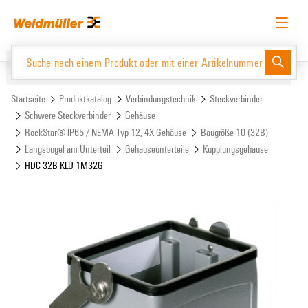
Zum
Zum
Inhalt
Navigationsmenü
springen
springen
Deutsch
Login anfordern
Anmelden
Website
Support Center
easyConnect
Startseite
Produktkatalog
Verbindungstechnik
Steckverbinder
Schwere Steckverbinder
Gehäuse
RockStar® IP65 / NEMA Typ 12, 4X Gehäuse
Baugröße 10 (32B)
Produktkatalog
Längsbügel am Unterteil
Gehäuseunterteile
Kupplungsgehäuse
HDC 32B KLU 1M32G