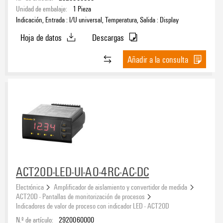
POT
(2)
Unidad de embalaje:
1
Pieza
RTD
(2)
Indicación, Entrada : I/U universal, Temperatura, Salida : Display
TC
(2)
Hoja de datos
Descargas
Añadir a la consulta
Alimentación del sensor
Tipo de señal, salida
Display
(4)
Señal de salida, otros
Pantalla LCD/LED
(4)
ACT20D-LED-UI-AO-4RC-AC-DC
Electrónica
Amplificador de aislamiento y convertidor de medida
ACT20D - Pantallas de monitorización de procesos
Tensión de alimentación
Indicadores de valor de proceso con indicador LED - ACT20D
24...240 V (UC)
(3)
N.º de artículo:
2920060000