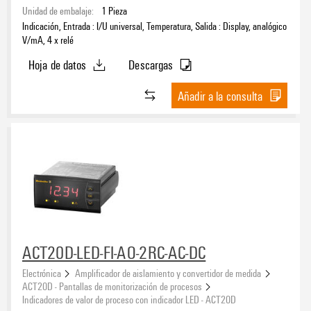
Bucle de entrada
(1)
Unidad de embalaje:
1
Pieza
Indicación, Entrada : I/U universal, Temperatura, Salida : Display, analógico
V/mA, 4 x relé
Tipo de conexión
Hoja de datos
Descargas
Otra conexión
(4)
Añadir a la consulta
ACT20D-LED-FI-AO-2RC-AC-DC
Electrónica
Amplificador de aislamiento y convertidor de medida
ACT20D - Pantallas de monitorización de procesos
Indicadores de valor de proceso con indicador LED - ACT20D