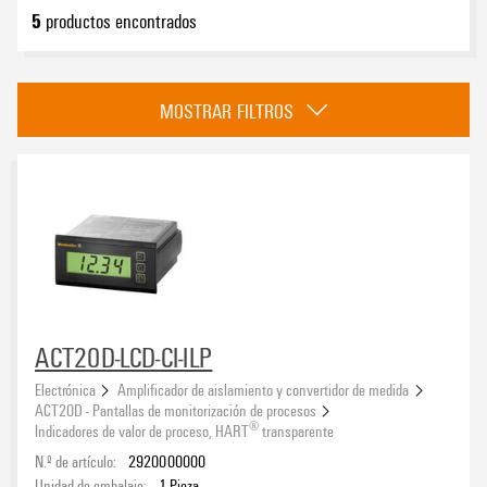
5
productos encontrados
Categoría
MOSTRAR FILTROS
®
Indicadores de valor de proceso, HART
transparente
(1)
Indicadores de valor de proceso con indicador LED - ACT20D
(4)
Homologaciones
Sistema eCAD
ACT20D-LCD-CI-ILP
Electrónica
Amplificador de aislamiento y convertidor de medida
ACT20D - Pantallas de monitorización de procesos
Tipo de producto
®
Indicadores de valor de proceso, HART
transparente
N.º de artículo:
2920000000
Unidad de embalaje:
1
Pieza