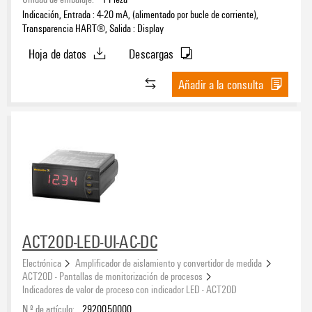
Indicación, Entrada : 4-20 mA, (alimentado por bucle de corriente),
Transparencia HART®, Salida : Display
Tipo de señal, entrada
Hoja de datos
Descargas
Corriente
(3)
Frecuencia
(1)
Añadir a la consulta
Résistance
(2)
Temperatura
(2)
Rango de entrada, corriente
Tensión
(2)
0…20 mA
(2)
4…20 mA
(3)
Rango de entrada, tensión
0…10 V
(2)
ACT20D-LED-UI-AC-DC
0…5 V
(2)
Electrónica
Amplificador de aislamiento y convertidor de medida
ACT20D - Pantallas de monitorización de procesos
Indicadores de valor de proceso con indicador LED - ACT20D
Rango de entrada, otros
N.º de artículo:
2920050000