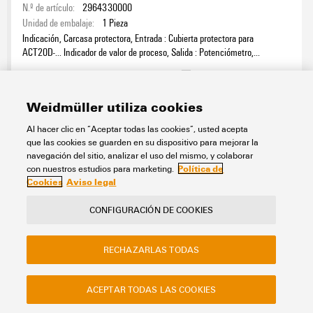
N.º de artículo:
2964330000
Unidad de embalaje:
1
Pieza
Indicación, Carcasa protectora, Entrada : Cubierta protectora para
ACT20D-... Indicador de valor de proceso, Salida : Potenciómetro,
Temperatura, Termopar
Hoja de datos
Descargas
Weidmüller utiliza cookies
Añadir a la consulta
Al hacer clic en “Aceptar todas las cookies”, usted acepta
que las cookies se guarden en su dispositivo para mejorar la
navegación del sitio, analizar el uso del mismo, y colaborar
Política de
con nuestros estudios para marketing.
Cookies
Aviso legal
Contacto
Acerca de nuestra eShop
Menciones legales
Privacidad
CONFIGURACIÓN DE COOKIES
Sitio web de la empresa Weidmuller
RECHAZARLAS TODAS
Preguntas frecuentes
Instrucciones de eliminación
ACEPTAR TODAS LAS COOKIES
Configuración de cookies