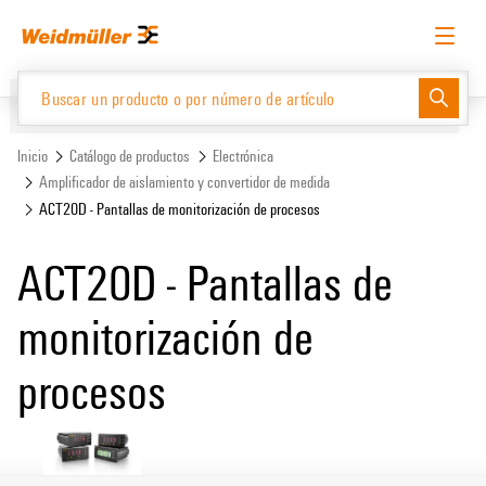
text.skipToContent
text.skipToNavigation
Español
Solicitud de acceso
Inicio de sesión
Website
Support Center
easyConnect
Inicio
Catálogo de productos
Electrónica
Amplificador de aislamiento y convertidor de medida
ACT20D - Pantallas de monitorización de procesos
Catálogo de productos
ACT20D - Pantallas de
monitorización de
procesos