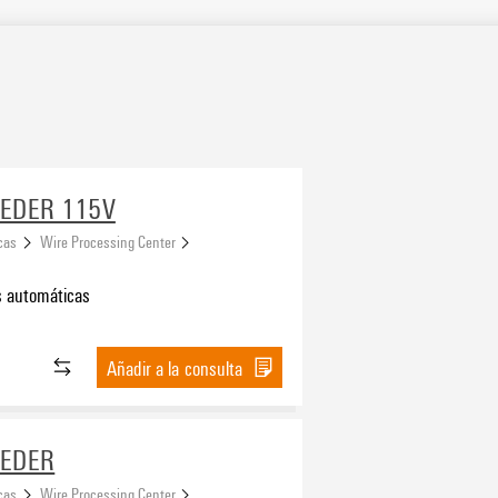
EEDER 115V
cas
Wire Processing Center
 automáticas
Añadir a la consulta
EEDER
cas
Wire Processing Center