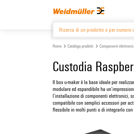
text.skipToContent
text.skipToNavigation
Home
Catalogo prodotti
Componenti elettronic
Catalogo prodotti
Custodia Raspber
Il box u-maker è la base ideale per realizza
modulare ed espandibile ha un’impressione 
l’installazione di componenti elettronici, s
compatibile con semplici accessori per act
flessibile in molti punti o di integrarlo con