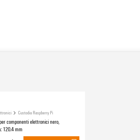
ttronici
Custodia Raspberry Pi
er componenti elettronici nero,
a: 120.4 mm