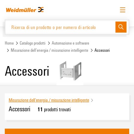
text.skipToContent
text.skipToNavigation
Italiano
Richiedere l’accesso
Accesso
Website
Support Center
easyConnect
Home
Catalogo prodotti
Automazione e software
Misurazione dell’energia / misurazione intelligente
Accessori
Catalogo prodotti
Accessori
Misurazione dell’energia / misurazione intelligente
Accessori
11
prodotti trovati
Sistema eCAD