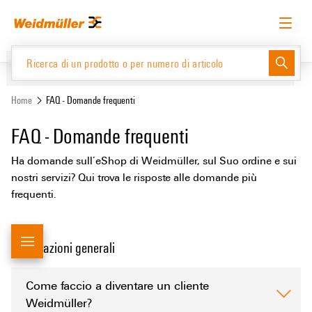
text.skipToContent
text.skipToNavigation
Italiano
Richiedere l’accesso
Accesso
Website
Support Center
easyConnect
Home
FAQ - Domande frequenti
FAQ - Domande frequenti
Catalogo prodotti
Ha domande sull’eShop di Weidmüller, sul Suo ordine e sui
nostri servizi? Qui trova le risposte alle domande più
frequenti.
Informazioni generali
Come faccio a diventare un cliente
Weidmüller?