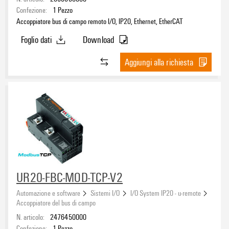
Confezione:
1
Pezzo
Accoppiatore bus di campo remoto I/O, IP20, Ethernet, EtherCAT
Foglio dati
Download
Aggiungi alla richiesta
UR20-FBC-MOD-TCP-V2
Automazione e software
Sistemi I/O
I/O System IP20 - u-remote
Accoppiatore del bus di campo
N. articolo:
2476450000
Confezione:
1
Pezzo