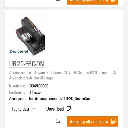
UR20-FBC-DN
Automazione e software
Sistemi I/O
I/O System IP20 - u-remote
Accoppiatore del bus di campo
N. articolo:
1334900000
Confezione:
1
Pezzo
Accoppiatore bus di campo remoto I/O, IP20, DeviceNet
Foglio dati
Download
Aggiungi alla richiesta