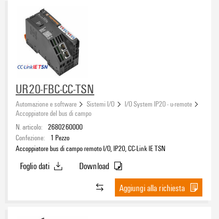
UR20-FBC-CC-TSN
Automazione e software
Sistemi I/O
I/O System IP20 - u-remote
Accoppiatore del bus di campo
N. articolo:
2680260000
Confezione:
1
Pezzo
Accoppiatore bus di campo remoto I/O, IP20, CC-Link IE TSN
Foglio dati
Download
Aggiungi alla richiesta