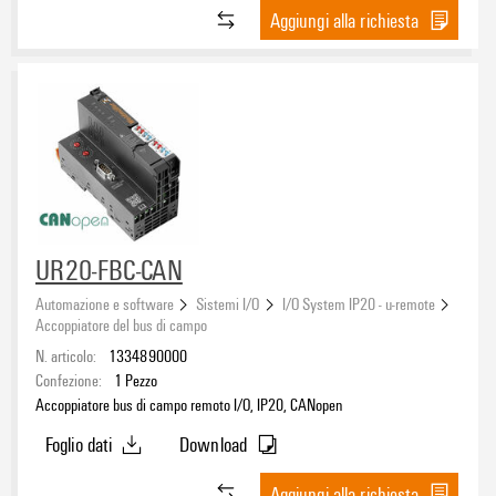
Aggiungi alla richiesta
UR20-FBC-CAN
Automazione e software
Sistemi I/O
I/O System IP20 - u-remote
Accoppiatore del bus di campo
N. articolo:
1334890000
Confezione:
1
Pezzo
Accoppiatore bus di campo remoto I/O, IP20, CANopen
Foglio dati
Download
Aggiungi alla richiesta