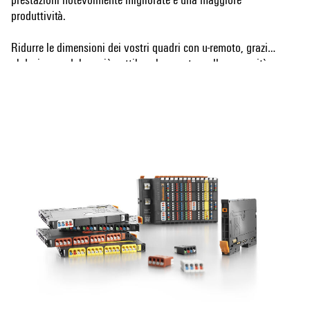
produttività.
Ridurre le dimensioni dei vostri quadri con u-remoto, grazie
al design modulare più sottile sul mercato e alla necessità
Mostra altro
di meno moduli di alimentazione. La nostra tecnologia u-
remoto offre anche un montaggio senza utensili, mentre il
design modulare a "sandwich" e il server web integrato
velocizzano l'installazione, sia nel quadro che nella
macchina. I LED di stato del canale e di ogni modulo u-
remoto consentono una diagnosi affidabile e un servizio
rapido.
I nostri prodotti aumentano la disponibilità delle vostre
macchine e dei vostri sistemi e assicurano processi fluidi,
dalla progettazione al funzionamento.
u-remoto significa "Maggiori prestazioni". Semplificato.