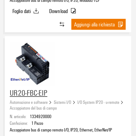
Foglio dati
Download
Aggiungi alla richiesta
UR20-FBC-EIP
Automazione e software
Sistemi I/O
I/O System IP20 - u-remote
Accoppiatore del bus di campo
N. articolo:
1334920000
Confezione:
1
Pezzo
Accoppiatore bus di campo remoto I/O, IP20, Ethernet, EtherNet/IP