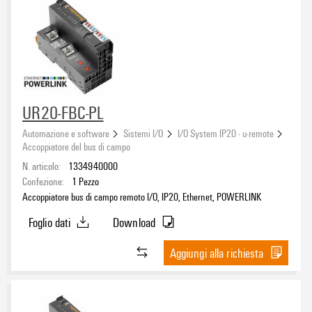
UR20-FBC-PL
Automazione e software
Sistemi I/O
I/O System IP20 - u-remote
Accoppiatore del bus di campo
N. articolo:
1334940000
Confezione:
1
Pezzo
Accoppiatore bus di campo remoto I/O, IP20, Ethernet, POWERLINK
Foglio dati
Download
Aggiungi alla richiesta