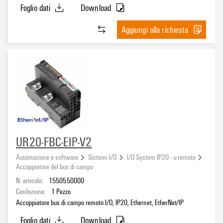
Foglio dati
Download
Aggiungi alla richiesta
UR20-FBC-EIP-V2
Automazione e software
Sistemi I/O
I/O System IP20 - u-remote
Accoppiatore del bus di campo
N. articolo:
1550550000
Confezione:
1
Pezzo
Accoppiatore bus di campo remoto I/O, IP20, Ethernet, EtherNet/IP
Foglio dati
Download