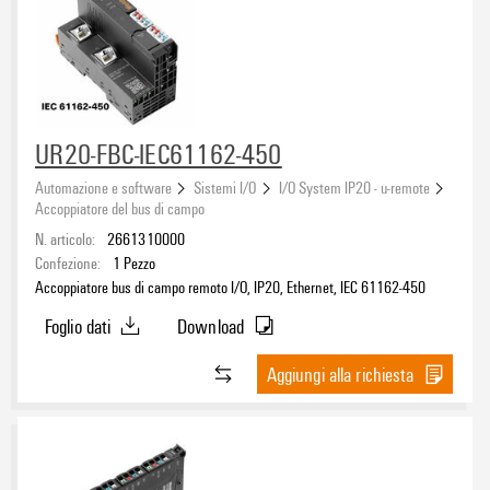
UR20-FBC-IEC61162-450
Automazione e software
Sistemi I/O
I/O System IP20 - u-remote
Accoppiatore del bus di campo
N. articolo:
2661310000
Confezione:
1
Pezzo
Accoppiatore bus di campo remoto I/O, IP20, Ethernet, IEC 61162-450
Foglio dati
Download
Aggiungi alla richiesta