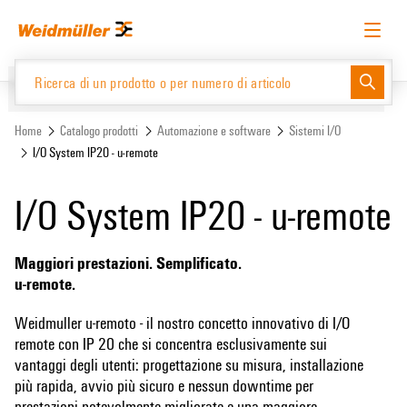
text.skipToContent
text.skipToNavigation
Italiano
Richiedere l’accesso
Accesso
Website
Support Center
easyConnect
Home
Catalogo prodotti
Automazione e software
Sistemi I/O
I/O System IP20 - u-remote
Catalogo prodotti
I/O System IP20 - u-remote
Maggiori prestazioni. Semplificato.
u-remote.
Weidmuller u-remoto - il nostro concetto innovativo di I/O
remote con IP 20 che si concentra esclusivamente sui
vantaggi degli utenti: progettazione su misura, installazione
più rapida, avvio più sicuro e nessun downtime per
prestazioni notevolmente migliorate e una maggiore