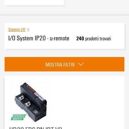
Sistemi I/O
I/O System IP20 - u-remote
240
prodotti trovati
Categoria
MOSTRA FILTRI
Accoppiatore del bus di campo
(16)
Moduli
(216)
Accessori
(8)
Approvazioni
Sistema eCAD