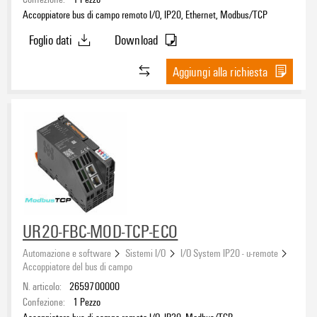
Accoppiatore bus di campo remoto I/O, IP20, Ethernet, Modbus/TCP
Foglio dati
Download
Aggiungi alla richiesta
UR20-FBC-MOD-TCP-ECO
Automazione e software
Sistemi I/O
I/O System IP20 - u-remote
Accoppiatore del bus di campo
N. articolo:
2659700000
Confezione:
1
Pezzo
Accoppiatore bus di campo remoto I/O, IP20, Modbus/TCP