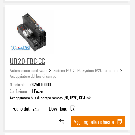
UR20-FBC-CC
Automazione e software
Sistemi I/O
I/O System IP20 - u-remote
Accoppiatore del bus di campo
N. articolo:
2625010000
Confezione:
1
Pezzo
Accoppiatore bus di campo remoto I/O, IP20, CC-Link
Foglio dati
Download
Aggiungi alla richiesta