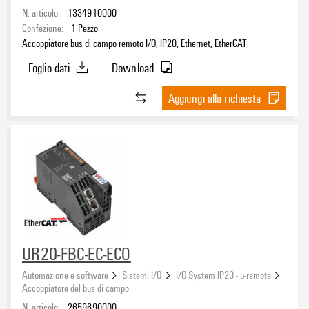
N. articolo:
1334910000
Confezione:
1
Pezzo
Accoppiatore bus di campo remoto I/O, IP20, Ethernet, EtherCAT
Foglio dati
Download
Aggiungi alla richiesta
UR20-FBC-EC-ECO
Automazione e software
Sistemi I/O
I/O System IP20 - u-remote
Accoppiatore del bus di campo
N. articolo:
2659690000