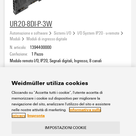
UR20-8DI-P-3W
Automazione e software
Sistemi I/O
I/O System IP20 - u-remote
Moduli
Moduli di ingresso digitale
N. articolo:
1394400000
Confezione:
1
Pezzo
Modulo remoto I/O, IP20, Segnali digitali, Ingresso, 8 canali
Foglio dati
Download
Weidmüller utiliza cookies
Aggiungi alla richiesta
Cliccando su “Accetta tutti i cookie”, l'utente accetta di
memorizzare i cookie sul dispositivo per migliorare la
navigazione del sito, analizzare l'utilizzo del sito e assistere
1
2
3
Informativa sulla
nelle nostre attività di marketing.
privacy
Impronta
IMPOSTAZIONI COOKIE