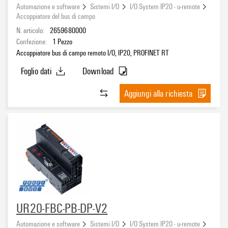
Automazione e software
Sistemi I/O
I/O System IP20 - u-remote
Accoppiatore del bus di campo
N. articolo:
2659680000
Confezione:
1
Pezzo
Accoppiatore bus di campo remoto I/O, IP20, PROFINET RT
Foglio dati
Download
Aggiungi alla richiesta
UR20-FBC-PB-DP-V2
Automazione e software
Sistemi I/O
I/O System IP20 - u-remote