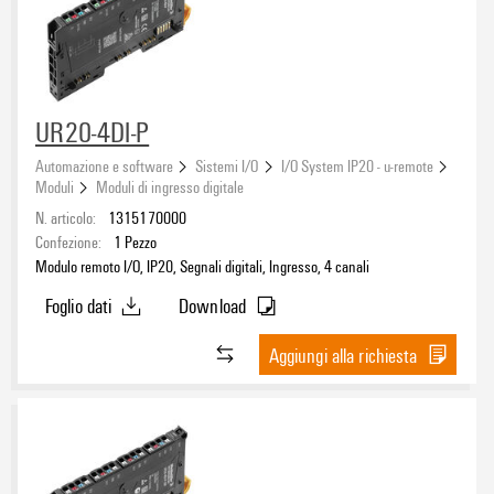
UR20-4DI-P
Automazione e software
Sistemi I/O
I/O System IP20 - u-remote
Moduli
Moduli di ingresso digitale
N. articolo:
1315170000
Confezione:
1
Pezzo
Modulo remoto I/O, IP20, Segnali digitali, Ingresso, 4 canali
Foglio dati
Download
Aggiungi alla richiesta