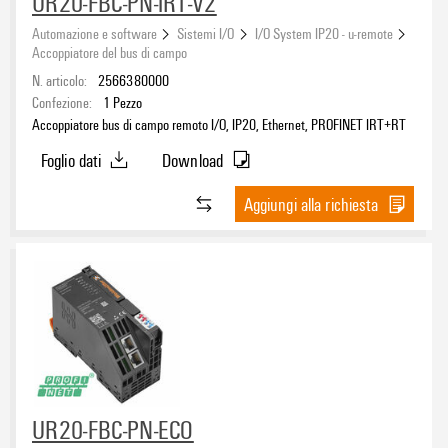
UR20-FBC-PN-IRT-V2
Automazione e software
Sistemi I/O
I/O System IP20 - u-remote
Accoppiatore del bus di campo
N. articolo:
2566380000
Confezione:
1
Pezzo
Accoppiatore bus di campo remoto I/O, IP20, Ethernet, PROFINET IRT+RT
Foglio dati
Download
Aggiungi alla richiesta
UR20-FBC-PN-ECO