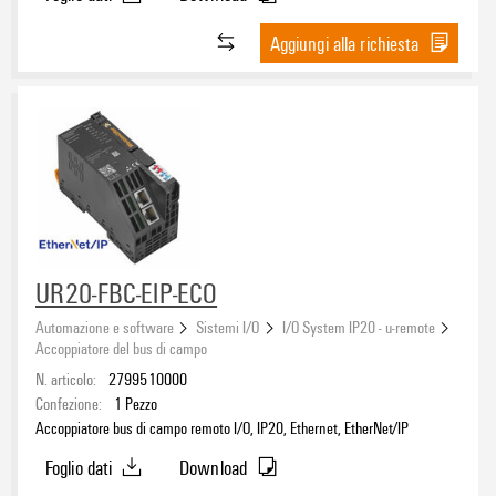
Aggiungi alla richiesta
UR20-FBC-EIP-ECO
Automazione e software
Sistemi I/O
I/O System IP20 - u-remote
Accoppiatore del bus di campo
N. articolo:
2799510000
Confezione:
1
Pezzo
Accoppiatore bus di campo remoto I/O, IP20, Ethernet, EtherNet/IP
Foglio dati
Download