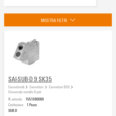
Categoria
MOSTRA FILTRI
Universale metallo 9 poli
(1)
PROFIBUS metallo
(14)
CAN-BUS metallo
(8)
Sistema eCAD
BUS, interfaccia cavo
SAI-SUB-D 9 SK35
Connettività
Connettori
Connettori BUS
Universale metallo 9 poli
N. articolo:
1551080000
Angolo di uscita
Confezione:
1
Pezzo
SUB-D