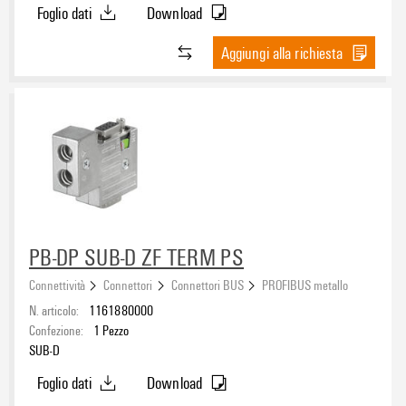
Foglio dati
Download
Interfaccia BUS
Aggiungi alla richiesta
Interfaccia di programmazione
BUS, interfaccia PG
PB-DP SUB-D ZF TERM PS
Connettività
Connettori
Connettori BUS
PROFIBUS metallo
Disponibile resistenza terminale
N. articolo:
1161880000
Confezione:
1
Pezzo
SUB-D
Foglio dati
Download