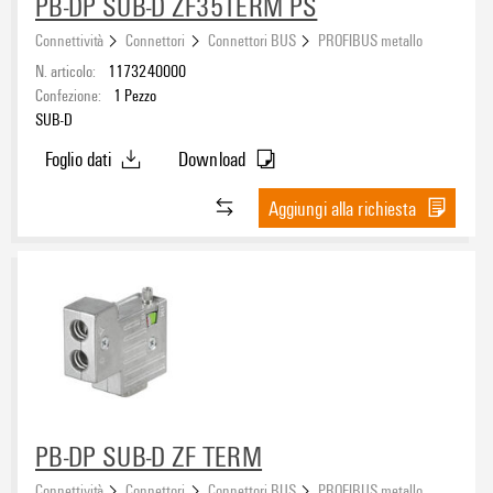
PB-DP SUB-D ZF35TERM PS
Connettività
Connettori
Connettori BUS
PROFIBUS metallo
N. articolo:
1173240000
Confezione:
1
Pezzo
SUB-D
Foglio dati
Download
Aggiungi alla richiesta
PB-DP SUB-D ZF TERM
Connettività
Connettori
Connettori BUS
PROFIBUS metallo