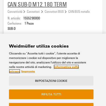
CAN SUB-D M12 180 TERM
Connettività
Connettori
Connettori BUS
CAN-BUS metallo
N. articolo:
1555290000
Confezione:
1
Pezzo
SUB-D
Foglio dati
Download
Weidmüller utiliza cookies
Aggiungi alla richiesta
Cliccando su “Accetta tutti i cookie”, l'utente accetta di
memorizzare i cookie sul dispositivo per migliorare la
navigazione del sito, analizzare l'utilizzo del sito e assistere
1
2
Informativa sulla
nelle nostre attività di marketing.
privacy
Impronta
IMPOSTAZIONI COOKIE
Contatto
Il nostro eShop
Impressum
RIFIUTA TUTTI
Privacy
Sito web aziendale Weidmuller
FAQ - Domande frequenti