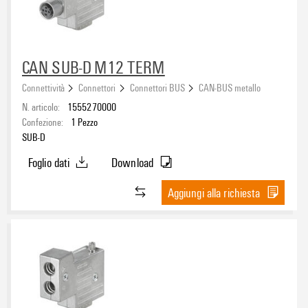
CAN SUB-D M12 TERM
Connettività
Connettori
Connettori BUS
CAN-BUS metallo
N. articolo:
1555270000
Confezione:
1
Pezzo
SUB-D
Foglio dati
Download
Aggiungi alla richiesta