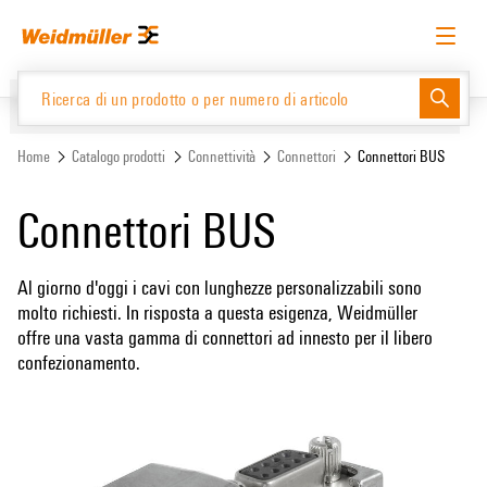
text.skipToContent
text.skipToNavigation
Italiano
Richiedere l’accesso
Accesso
Website
Support Center
easyConnect
Home
Catalogo prodotti
Connettività
Connettori
Connettori BUS
Connettori BUS
Catalogo prodotti
Al giorno d'oggi i cavi con lunghezze personalizzabili sono
molto richiesti. In risposta a questa esigenza, Weidmüller
offre una vasta gamma di connettori ad innesto per il libero
confezionamento.