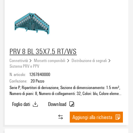
Sezione di collegamento cavo AWG, max.
Inserto fusibile
5 x 20 mm
(77)
PRV 8 BL 35X7.5 RT/WS
Connettività
Morsetti componibili
Distribuzione di segnali
Guida
Sistema PRV e PPV
TS 35
N. articolo:
1267840000
(175)
Confezione:
20
Pezzo
Serie P, Ripartitori di derivazione, Sezione di dimensionamento: 1.5 mm²,
Numero di poli
Numero di piani: 8, Numero di collegamenti: 32, Colori: blu, Colore elementi
di azionamento: Rosso-bianco, TS 35 x 7.5
Foglio dati
Download
Aggiungi alla richiesta
Assortimento pronto per DC
Sì
(6)