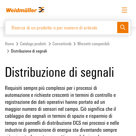
text.skipToContent
text.skipToNavigation
Italiano
Richiedere l’accesso
Accesso
Website
Support Center
easyConnect
Home
Catalogo prodotti
Connettività
Morsetti componibili
Distribuzione di segnali
Catalogo prodotti
Distribuzione di segnali
Requisiti sempre più complessi per i processi di
automazione e richieste crescenti in termini di controllo e
registrazione dei dati operativi hanno portato ad un
maggior numero di sensori nel campo. Ciò significa che il
cablaggio dei segnali in termini di spazio e risparmio di
tempo nei pannelli di distribuzione DCS nei processi e nelle
industrie di generazione di energia sta diventando sempre