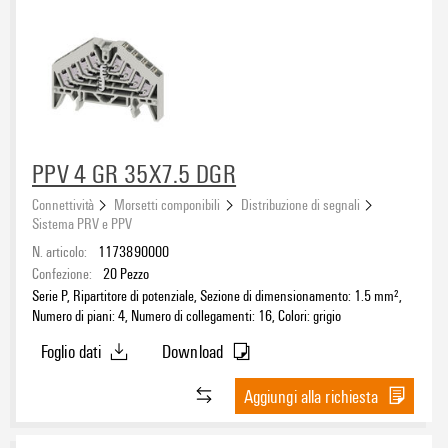
nero
(96)
rosso
(2)
Tensione nominale
PPV 4 GR 35X7.5 DGR
Sezione di dimensionamento
Connettività
Morsetti componibili
Distribuzione di segnali
Sistema PRV e PPV
N. articolo:
1173890000
Numero di collegamenti
Confezione:
20
Pezzo
Serie P, Ripartitore di potenziale, Sezione di dimensionamento: 1.5 mm²,
2
(45)
Numero di piani: 4, Numero di collegamenti: 16, Colori: grigio
3
(32)
Foglio dati
Download
4
(33)
5
(14)
Aggiungi alla richiesta
Numero di piani
≥ 11
(38)