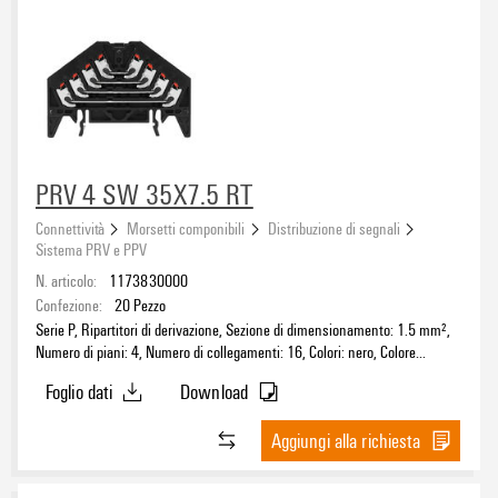
Tipo di collegamento
PUSH IN
(38)
Vite
(124)
PRV 4 SW 35X7.5 RT
Direzione di collegamento
Connettività
Morsetti componibili
Distribuzione di segnali
laterale
(124)
Sistema PRV e PPV
obliquo
(38)
N. articolo:
1173830000
Confezione:
20
Pezzo
Serie P, Ripartitori di derivazione, Sezione di dimensionamento: 1.5 mm²,
Colore
Numero di piani: 4, Numero di collegamenti: 16, Colori: nero, Colore
elementi di azionamento: rosso, TS 35 x 7.5
arancione
(6)
Foglio dati
Download
beige
(43)
blu
Aggiungi alla richiesta
(47)
grigio
(38)
Corrente nominale