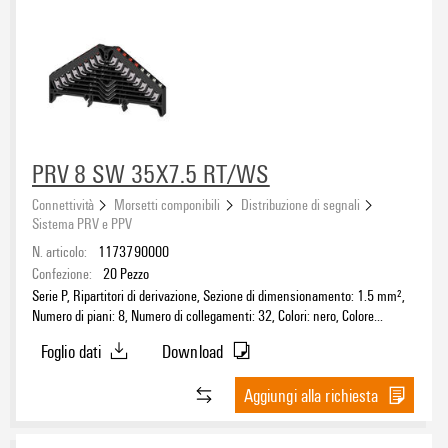
1
(58)
2
(50)
3
(16)
4
(22)
Numero di potenziali
8
(32)
16
(16)
1
(64)
PRV 8 SW 35X7.5 RT/WS
2
(57)
Connettività
Morsetti componibili
Distribuzione di segnali
3
(13)
Sistema PRV e PPV
4
(8)
N. articolo:
1173790000
Campo di sezioni, min.
≥ 6
(18)
Confezione:
20
Pezzo
Serie P, Ripartitori di derivazione, Sezione di dimensionamento: 1.5 mm²,
Numero di piani: 8, Numero di collegamenti: 32, Colori: nero, Colore
Campo di sezioni, max.
elementi di azionamento: Rosso-bianco, TS 35 x 7.5
Foglio dati
Download
Sezione di collegamento cavo AWG, min.
Aggiungi alla richiesta