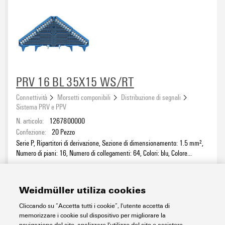
PRV 16 BL 35X15 WS/RT
Connettività
Morsetti componibili
Distribuzione di segnali
Sistema PRV e PPV
N. articolo:
1267800000
Confezione:
20
Pezzo
Serie P, Ripartitori di derivazione, Sezione di dimensionamento: 1.5 mm²,
Numero di piani: 16, Numero di collegamenti: 64, Colori: blu, Colore
elementi di azionamento: Bianco-rosso, TS 35 x 15
Foglio dati
Download
Weidmüller utiliza cookies
Aggiungi alla richiesta
Cliccando su “Accetta tutti i cookie”, l'utente accetta di
memorizzare i cookie sul dispositivo per migliorare la
navigazione del sito, analizzare l'utilizzo del sito e assistere