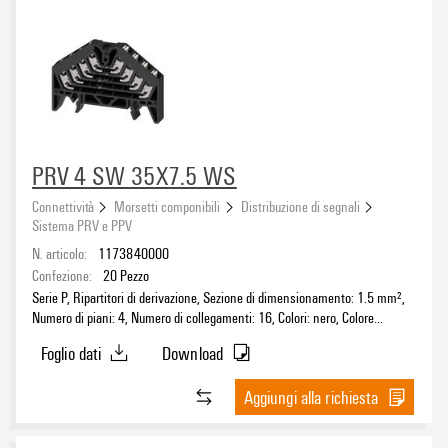
Sistema WMF
(32)
Accessori
(70)
Approvazioni
PRV 4 SW 35X7.5 WS
Sistema eCAD
Connettività
Morsetti componibili
Distribuzione di segnali
Sistema PRV e PPV
N. articolo:
1173840000
Confezione:
20
Pezzo
Tipo di prodotto
Serie P, Ripartitori di derivazione, Sezione di dimensionamento: 1.5 mm²,
Numero di piani: 4, Numero di collegamenti: 16, Colori: nero, Colore
elementi di azionamento: bianco, TS 35 x 7.5
Foglio dati
Download
Collegamento PE
Aggiungi alla richiesta
No
(59)
Sì
(15)