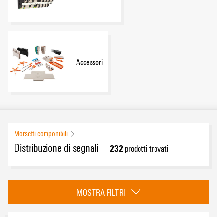
Accessori
Morsetti componibili
Distribuzione di segnali
232
prodotti trovati
Categoria
MOSTRA FILTRI
Sistema PRV e PPV
(38)
Sistema W2C e W2T
(92)