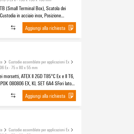
TB (Small Terminal Box), Scatola dei
 Custodia in acciaio inox, Posizione
: 190 mm, Larghezza: 190 mm, Profondità:
Aggiungi alla richiesta
ateriale di base: acciaio inossidabile
16L), specchio lucidato, argento
te
Custodie assemblate per applicazioni Ex
06 Ex - 75 x 80 x 55 mm
ei morsetti, ATEX ll 2GD T85°C Ex e ll T6,
POK 080806 EX, KL SET 6A4 SFori lato
6x1,5, Fori lato B: 2 x M16x1,5
Aggiungi alla richiesta
te
Custodie assemblate per applicazioni Ex