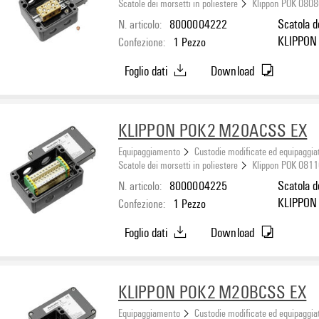
Scatole dei morsetti in poliestere
Klippon POK 0808
N. articolo:
8000004222
Scatola d
KLIPPON 
Confezione:
1
Pezzo
A: 2 x M1
Foglio dati
Download
KLIPPON POK2 M20ACSS EX
Equipaggiamento
Custodie modificate ed equipaggia
Scatole dei morsetti in poliestere
Klippon POK 0811
N. articolo:
8000004225
Scatola d
KLIPPON 
Confezione:
1
Pezzo
A: 2 x M2
Foglio dati
Download
KLIPPON POK2 M20BCSS EX
Equipaggiamento
Custodie modificate ed equipaggia