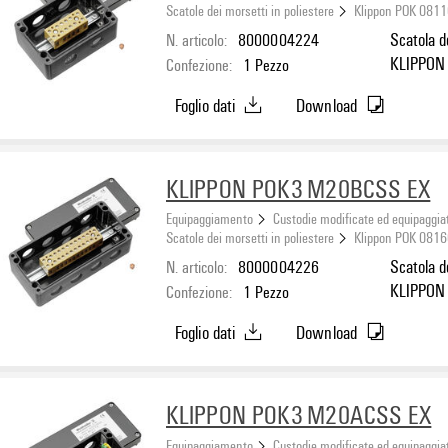
Scatole dei morsetti in poliestere
Klippon POK 0811
N. articolo:
8000004224
Scatola d
KLIPPON
Confezione:
1
Pezzo
BK6Fori l
Foglio dati
Download
M20x1,5
KLIPPON POK3 M20BCSS EX
Equipaggiamento
Custodie modificate ed equipaggia
Scatole dei morsetti in poliestere
Klippon POK 0816
N. articolo:
8000004226
Scatola d
KLIPPON 
Confezione:
1
Pezzo
POK3BK12F
Foglio dati
Download
M20x1,5
KLIPPON POK3 M20ACSS EX
Equipaggiamento
Custodie modificate ed equipaggia