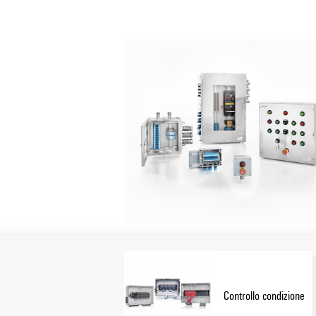
®
Klippon
Connect di morsetti componibili
ottenere una soluzione perfetta per i vostri
completano il nostro assortimento prodotti
Controllo condizione