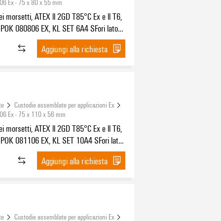
06 Ex - 75 x 80 x 55 mm
ei morsetti, ATEX ll 2GD T85°C Ex e ll T6,
POK 080806 EX, KL SET 6A4 SFori lato
6x1,5, Fori lato B: 2 x M16x1,5
Aggiungi alla richiesta
te
Custodie assemblate per applicazioni Ex
06 Ex - 75 x 110 x 56 mm
ei morsetti, ATEX ll 2GD T85°C Ex e ll T6,
POK 081106 EX, KL SET 10A4 SFori lato
0x1,5, Fori lato B: 2 x M20x1,5
Aggiungi alla richiesta
te
Custodie assemblate per applicazioni Ex