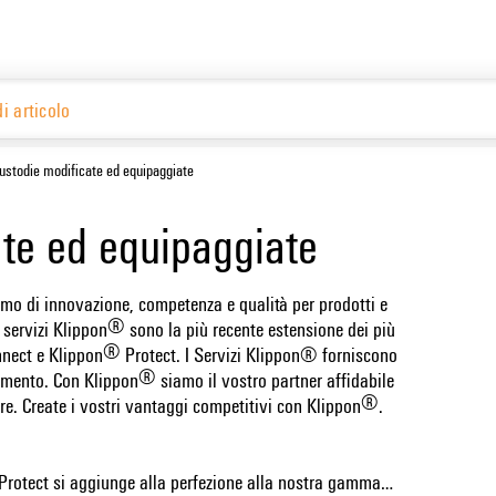
Ital
Website
ustodie modificate ed equipaggiate
te ed equipaggiate
mo di innovazione, competenza e qualità per prodotti e
®
 servizi Klippon
sono la più recente estensione dei più
®
nect e Klippon
Protect. I Servizi Klippon® forniscono
®
namento. Con Klippon
siamo il vostro partner affidabile
®
ore. Create i vostri vantaggi competitivi con Klippon
.
Protect si aggiunge alla perfezione alla nostra gamma