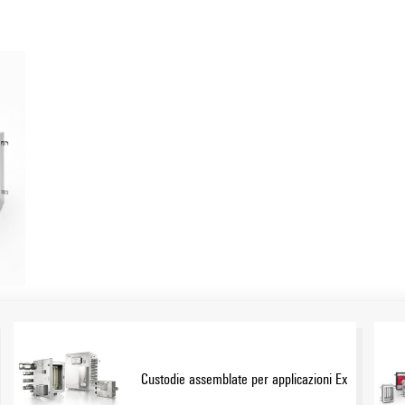
. Potete fare affidamento sulle nostre custodie montate per
Mostra altro
®
 requisiti e una eccellente protezione. I servizi Klippon
 con un supporto ottimale ai vostri processi.
Custodie assemblate per applicazioni Ex