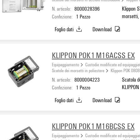
N. articolo:
8000028396
Klippon S
morsetti,
Confezione:
1
Pezzo
verticale
Foglio dati
Download
100 mm, M
1.4404 (3
KLIPPON POK1 M16ACSS EX
Equipaggiamento
Custodie modificate ed equipaggia
Scatole dei morsetti in poliestere
Klippon POK 0808
N. articolo:
8000004223
Scatola d
KLIPPON 
Confezione:
1
Pezzo
A: 2 x M1
Foglio dati
Download
KLIPPON POK1 M16BCSS EX
Equipaggiamento
Custodie modificate ed equipaggia