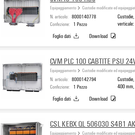
Equipaggiamento
Custodie modificate ed equipaggia
N. articolo:
8000140778
Custodie,
verticale
Confezione:
1
Pezzo
132 mm, M
Foglio dati
Download
Grigio chi
CVM PLC 100 CABTITE PSU 24
Equipaggiamento
Custodie modificate ed equipaggia
N. articolo:
8000142794
Custodie,
400 mm, 
Confezione:
1
Pezzo
Materiale
Foglio dati
Download
chiaro
CSL KEBX QL 506030 S4B1 A
Equipaggiamento
Custodie modificate ed equipaggia