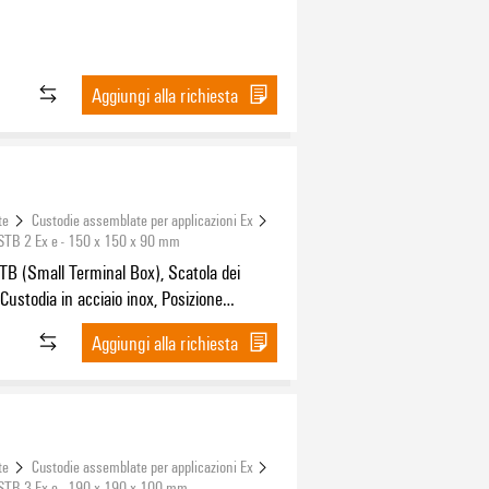
Aggiungi alla richiesta
te
Custodie assemblate per applicazioni Ex
 STB 2 Ex e - 150 x 150 x 90 mm
TB (Small Terminal Box), Scatola dei
 Custodia in acciaio inox, Posizione
: 150 mm, Larghezza: 150 mm, Profondità:
Aggiungi alla richiesta
teriale di base: acciaio inossidabile
16L), specchio lucidato, argento
te
Custodie assemblate per applicazioni Ex
 STB 3 Ex e - 190 x 190 x 100 mm