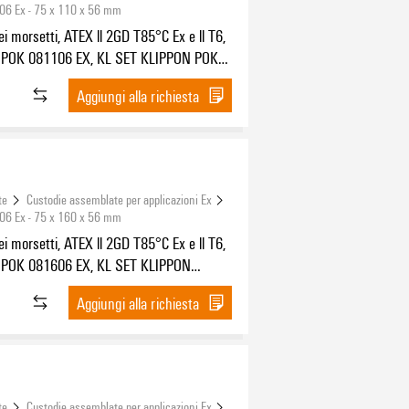
06 Ex - 75 x 110 x 56 mm
ei morsetti, ATEX ll 2GD T85°C Ex e ll T6,
 POK 081106 EX, KL SET KLIPPON POK2
ato A: 2 x M20x1,5, Fori lato B: 2 x
Aggiungi alla richiesta
te
Custodie assemblate per applicazioni Ex
06 Ex - 75 x 160 x 56 mm
ei morsetti, ATEX ll 2GD T85°C Ex e ll T6,
POK 081606 EX, KL SET KLIPPON
ori lato A: 4 x M20x1,5, Fori lato B: 4 x
Aggiungi alla richiesta
te
Custodie assemblate per applicazioni Ex