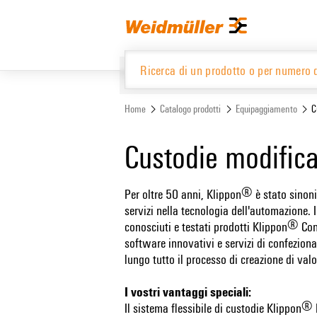
text.skipToContent
text.skipToNavigation
Home
Catalogo prodotti
Equipaggiamento
C
Catalogo prodotti
Custodie modifica
®
Per oltre 50 anni, Klippon
è stato sinoni
servizi nella tecnologia dell'automazione. I
®
conosciuti e testati prodotti Klippon
Con
software innovativi e servizi di confezio
lungo tutto il processo di creazione di val
I vostri vantaggi speciali:
®
Il sistema flessibile di custodie Klippon