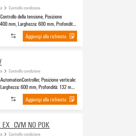
te
Controllo condizione
 Controllo della tensione, Posizione
: 400 mm, Larghezza: 600 mm, Profondità:
ateriale di base: PC-ABS, non trattato,
Aggiungi alla richiesta
aro
V
te
Controllo condizione
 AutomationController, Posizione verticale:
Larghezza: 600 mm, Profondità: 132 mm,
 di base: PC-ABS, non trattato, Grigio
Aggiungi alla richiesta
K EX_CVM NO POK
te
Controllo condizione