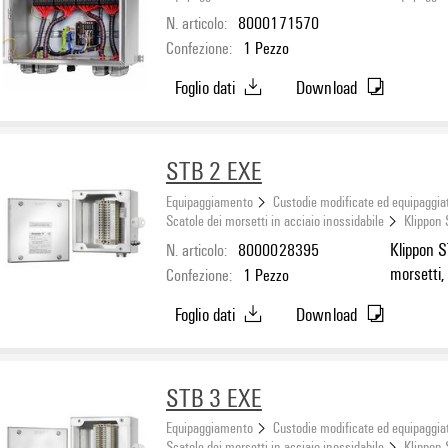
N. articolo:
8000171570
Confezione:
1
Pezzo
Foglio dati
Download
STB 2 EXE
Equipaggiamento
Custodie modificate ed equipaggia
Scatole dei morsetti in acciaio inossidabile
Klippon
N. articolo:
8000028395
Klippon S
morsetti,
Confezione:
1
Pezzo
verticale
Foglio dati
Download
90 mm, Ma
1.4404 (3
STB 3 EXE
Equipaggiamento
Custodie modificate ed equipaggia
Scatole dei morsetti in acciaio inossidabile
Klippon