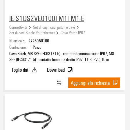
IE-S1DS2VE0100TM1TM1-E
Connettività
Set di cavi, cavi patch e cavi
Set di cavi Single Pair Ethernet
Cavo Patch IP67
N. articolo:
2726050100
Confezione:
1
Pezzo
Cavo Patch, M8 SPE (IEC63171-5) - contatto femmina diritto IP67, M8
SPE (IEC63171-5) - contatto femmina diritto IP67, T1-B, PVC, 10 m
Foglio dati
Download
Aggiungi alla richiesta