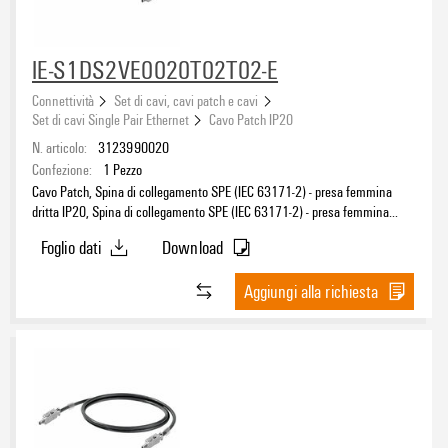
IE-S1DS2VE0020T02T02-E
Colore della guaina
nero
(14)
Connettività
Set di cavi, cavi patch e cavi
Set di cavi Single Pair Ethernet
Cavo Patch IP20
N. articolo:
3123990020
Lunghezza del cavo
Confezione:
1
Pezzo
Cavo Patch, Spina di collegamento SPE (IEC 63171-2) - presa femmina
dritta IP20, Spina di collegamento SPE (IEC 63171-2) - presa femmina
dritta IP20, T1-B, PVC, 2 m
Foglio dati
Download
Lunghezza
Aggiungi alla richiesta
Codifica
Numero di poli