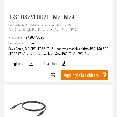
IE-S1DS2VE0020TM2TM2-E
Connettività
Set di cavi, cavi patch e cavi
Set di cavi Single Pair Ethernet
Cavo Patch IP67
N. articolo:
2726070020
Confezione:
1
Pezzo
Cavo Patch, M8 SPE (IEC63171-5) - contatto maschio diritto IP67, M8 SPE
(IEC63171-5) - contatto maschio diritto IP67, T1-B, PVC, 2 m
Foglio dati
Download
Aggiungi alla richiesta