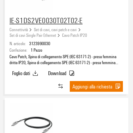
2
(15)
IE-S1DS2VE0030T02T02-E
Materiale rivestimento
Connettività
Set di cavi, cavi patch e cavi
PVC
(15)
Set di cavi Single Pair Ethernet
Cavo Patch IP20
N. articolo:
3123990030
Materiale della guaina
Confezione:
1
Pezzo
Cavo Patch, Spina di collegamento SPE (IEC 63171-2) - presa femmina
PVC
(15)
dritta IP20, Spina di collegamento SPE (IEC 63171-2) - presa femmina
dritta IP20, T1-B, PVC, 3 m
Foglio dati
Download
Aggiungi alla richiesta