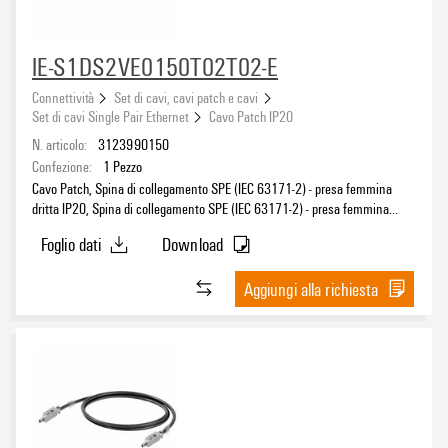
IE-S1DS2VE0150T02T02-E
Connettività
Set di cavi, cavi patch e cavi
Set di cavi Single Pair Ethernet
Cavo Patch IP20
N. articolo:
3123990150
Confezione:
1
Pezzo
Cavo Patch, Spina di collegamento SPE (IEC 63171-2) - presa femmina
dritta IP20, Spina di collegamento SPE (IEC 63171-2) - presa femmina
dritta IP20, T1-B, PVC, 15 m
Foglio dati
Download
Aggiungi alla richiesta