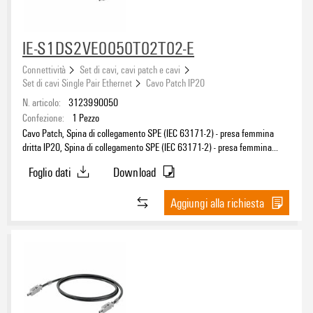
IE-S1DS2VE0050T02T02-E
Connettività
Set di cavi, cavi patch e cavi
Set di cavi Single Pair Ethernet
Cavo Patch IP20
N. articolo:
3123990050
Confezione:
1
Pezzo
Cavo Patch, Spina di collegamento SPE (IEC 63171-2) - presa femmina
dritta IP20, Spina di collegamento SPE (IEC 63171-2) - presa femmina
dritta IP20, T1-B, PVC, 5 m
Foglio dati
Download
Aggiungi alla richiesta