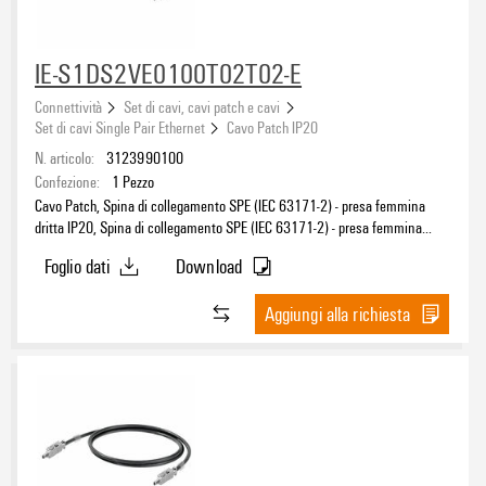
IE-S1DS2VE0100T02T02-E
Connettività
Set di cavi, cavi patch e cavi
Set di cavi Single Pair Ethernet
Cavo Patch IP20
N. articolo:
3123990100
Confezione:
1
Pezzo
Cavo Patch, Spina di collegamento SPE (IEC 63171-2) - presa femmina
dritta IP20, Spina di collegamento SPE (IEC 63171-2) - presa femmina
dritta IP20, T1-B, PVC, 10 m
Foglio dati
Download
Aggiungi alla richiesta