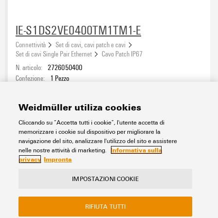
IE-S1DS2VE0400TM1TM1-E
Connettività
Set di cavi, cavi patch e cavi
Set di cavi Single Pair Ethernet
Cavo Patch IP67
N. articolo:
2726050400
Confezione:
1
Pezzo
Cavo Patch, M8 SPE (IEC63171-5) - contatto femmina diritto IP67, M8
SPE (IEC63171-5) - contatto femmina diritto IP67, T1-B, PVC, 40 m
Weidmüller utiliza cookies
Foglio dati
Download
Cliccando su “Accetta tutti i cookie”, l'utente accetta di
memorizzare i cookie sul dispositivo per migliorare la
Aggiungi alla richiesta
navigazione del sito, analizzare l'utilizzo del sito e assistere
Informativa sulla
nelle nostre attività di marketing.
privacy
Impronta
IMPOSTAZIONI COOKIE
Contatto
Il nostro eShop
Impressum
RIFIUTA TUTTI
Privacy
Sito web aziendale Weidmuller