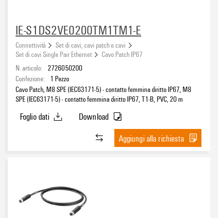
IE-S1DS2VE0200TM1TM1-E
Connettività
Set di cavi, cavi patch e cavi
Set di cavi Single Pair Ethernet
Cavo Patch IP67
N. articolo:
2726050200
Confezione:
1
Pezzo
Cavo Patch, M8 SPE (IEC63171-5) - contatto femmina diritto IP67, M8
SPE (IEC63171-5) - contatto femmina diritto IP67, T1-B, PVC, 20 m
Foglio dati
Download
Aggiungi alla richiesta