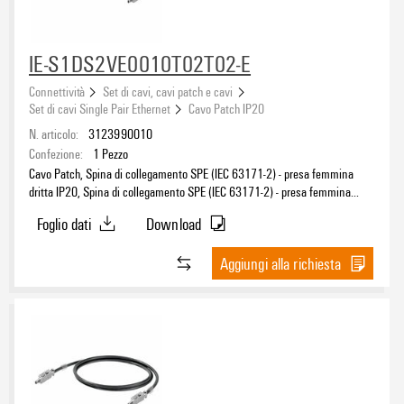
Sistema eCAD
IE-S1DS2VE0010T02T02-E
Connettività
Set di cavi, cavi patch e cavi
Set di cavi Single Pair Ethernet
Cavo Patch IP20
Tipo di prodotto
N. articolo:
3123990010
Confezione:
1
Pezzo
Cavo Patch, Spina di collegamento SPE (IEC 63171-2) - presa femmina
dritta IP20, Spina di collegamento SPE (IEC 63171-2) - presa femmina
Filettatura del collegamento
dritta IP20, T1-B, PVC, 1 m
Foglio dati
Download
Aggiungi alla richiesta
Schermato
Categoria