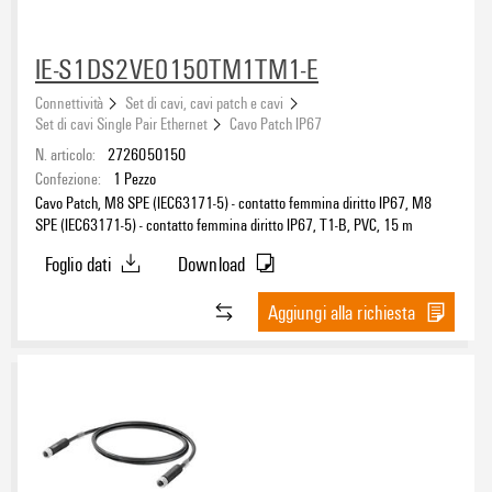
IE-S1DS2VE0150TM1TM1-E
Connettività
Set di cavi, cavi patch e cavi
Set di cavi Single Pair Ethernet
Cavo Patch IP67
N. articolo:
2726050150
Confezione:
1
Pezzo
Cavo Patch, M8 SPE (IEC63171-5) - contatto femmina diritto IP67, M8
SPE (IEC63171-5) - contatto femmina diritto IP67, T1-B, PVC, 15 m
Foglio dati
Download
Aggiungi alla richiesta