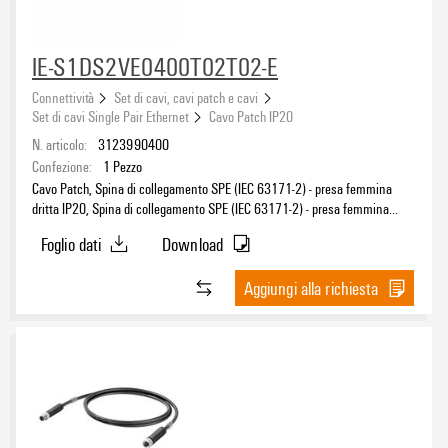
IE-S1DS2VE0400T02T02-E
Connettività
Set di cavi, cavi patch e cavi
Set di cavi Single Pair Ethernet
Cavo Patch IP20
N. articolo:
3123990400
Confezione:
1
Pezzo
Cavo Patch, Spina di collegamento SPE (IEC 63171-2) - presa femmina
dritta IP20, Spina di collegamento SPE (IEC 63171-2) - presa femmina
dritta IP20, T1-B, PVC, 40 m
Foglio dati
Download
Aggiungi alla richiesta