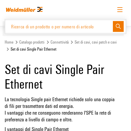
text.skipToContent
text.skipToNavigation
Italiano
Richiedere l’accesso
Accesso
Website
Support Center
easyConnect
Home
Catalogo prodotti
Connettività
Set di cavi, cavi patch e cavi
Set di cavi Single Pair Ethernet
Catalogo prodotti
Set di cavi Single Pair
Ethernet
La tecnologia Single pair Ethernet richiede solo una coppia
di fili per trasmettere dati ed energia.
I vantaggi che ne conseguono renderanno l'SPE la rete di
preferenza a livello di campo e oltre.
I vantaggi del Single Pair Ethernet