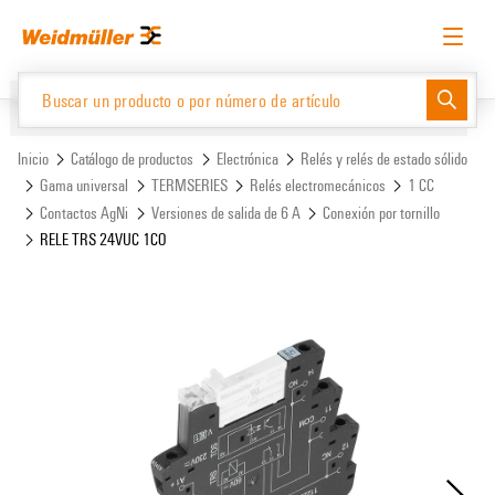
text.skipToContent
text.skipToNavigation
Español
Solicitud de acceso
Inicio de sesión
Website
Support Center
easyConnect
Inicio
Catálogo de productos
Electrónica
Relés y relés de estado sólido
Gama universal
TERMSERIES
Relés electromecánicos
1 CC
Contactos AgNi
Versiones de salida de 6 A
Conexión por tornillo
Catálogo de productos
RELE TRS 24VUC 1CO